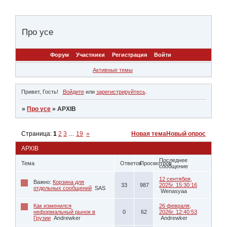
Про усе
Форум
Участники
Регистрация
Войти
Активные темы
Привет, Гость!
Войдите
или
зарегистрируйтесь
.
»
Про усе
»
АРХІВ
Страница:
1
2
3
…
19
»
Новая тема
Новый опрос
АРХІВ
Последнее
Тема
Ответов
Просмотров
сообщение
12 сентября,
Важно:
Корзина для
33
987
2025г. 15:30:16
отдельных сообщений
SAS
Wenasyaa
Как изменился
26 февраля,
неформальный рынок в
0
62
2026г. 12:40:53
Грузии
Andrewker
Andrewker