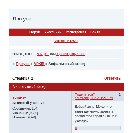
Про усе
Форум
Участники
Регистрация
Войти
Активные темы
Привет, Гость!
Войдите
или
зарегистрируйтесь
.
»
Про усе
»
АРХІВ
»
Асфальтовый завод
Страница:
1
Ответить
Асфальтовый завод
Поделиться
7
1
akrabat
сентября, 2025г. 15:19:29
Активный участник
Добрый день. Может кто
Сообщений:
154
знает где можно заказать
Уважение:
[+0/-0]
асфальт по хорошей цене с
Позитив:
[+0/-0]
укладкой,
0