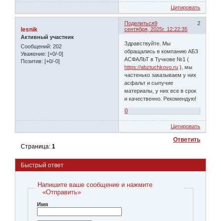
Цитировать
Поделиться
9
2
lesnik
сентября, 2025г. 12:22:35
Активный участник
Здравствуйте. Мы
Сообщений:
202
обращались в компанию АБЗ
Уважение:
[+0/-0]
АСФАЛЬТ в Тучкове №1 (
Позитив:
[+0/-0]
https://abztuchkovo.ru
), мы
частенько заказываем у них
асфальт и сыпучие
материалы, у них все в срок
и качественно. Рекомендую!
0
Цитировать
Ответить
Страница:
1
Быстрый ответ
Напишите ваше сообщение и нажмите
«Отправить»
Имя