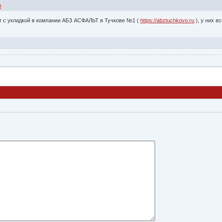
0
т с укладкой в компании АБЗ АСФАЛЬТ в Тучкове №1 (
https://abztuchkovo.ru
), у них в