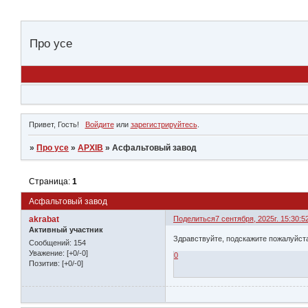
Про усе
Привет, Гость!
Войдите
или
зарегистрируйтесь
.
»
Про усе
»
АРХІВ
»
Асфальтовый завод
Страница:
1
Асфальтовый завод
akrabat
Поделиться
7 сентября, 2025г. 15:30:5
Активный участник
Здравствуйте, подскажите пожалуйст
Сообщений:
154
Уважение:
[+0/-0]
0
Позитив:
[+0/-0]