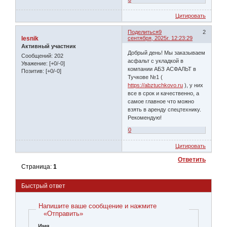
Цитировать
Поделиться
9
2
lesnik
сентября, 2025г. 12:23:29
Активный участник
Добрый день! Мы заказываем
Сообщений:
202
асфальт с укладкой в
Уважение:
[+0/-0]
компании АБЗ АСФАЛЬТ в
Позитив:
[+0/-0]
Тучкове №1 (
https://abztuchkovo.ru
), у них
все в срок и качественно, а
самое главное что можно
взять в аренду спецтехнику.
Рекомендую!
0
Цитировать
Ответить
Страница:
1
Быстрый ответ
Напишите ваше сообщение и нажмите
«Отправить»
Имя