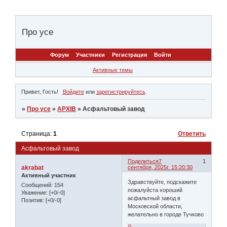
Про усе
Форум
Участники
Регистрация
Войти
Активные темы
Привет, Гость!
Войдите
или
зарегистрируйтесь
.
»
Про усе
»
АРХІВ
»
Асфальтовый завод
Страница:
1
Ответить
Асфальтовый завод
Поделиться
7
1
akrabat
сентября, 2025г. 15:20:30
Активный участник
Здравствуйте, подскажите
Сообщений:
154
пожалуйста хороший
Уважение:
[+0/-0]
асфальтный завод в
Позитив:
[+0/-0]
Московской области,
желательно в городе Тучково
0