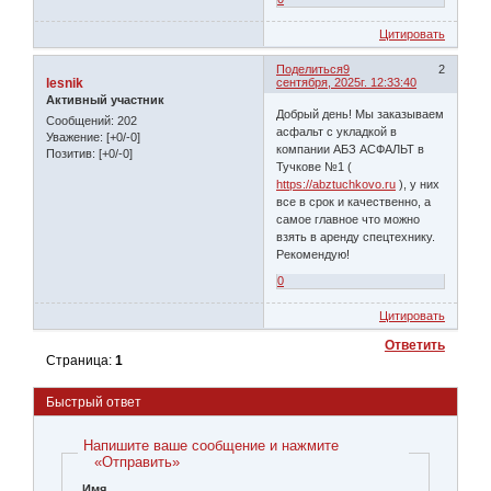
Цитировать
Поделиться
9
2
lesnik
сентября, 2025г. 12:33:40
Активный участник
Добрый день! Мы заказываем
Сообщений:
202
асфальт с укладкой в
Уважение:
[+0/-0]
компании АБЗ АСФАЛЬТ в
Позитив:
[+0/-0]
Тучкове №1 (
https://abztuchkovo.ru
), у них
все в срок и качественно, а
самое главное что можно
взять в аренду спецтехнику.
Рекомендую!
0
Цитировать
Ответить
Страница:
1
Быстрый ответ
Напишите ваше сообщение и нажмите
«Отправить»
Имя