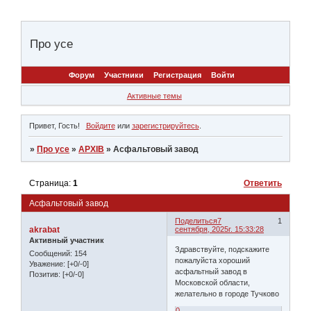
Про усе
Форум
Участники
Регистрация
Войти
Активные темы
Привет, Гость!
Войдите
или
зарегистрируйтесь
.
»
Про усе
»
АРХІВ
»
Асфальтовый завод
Страница:
1
Ответить
Асфальтовый завод
Поделиться
7
1
akrabat
сентября, 2025г. 15:33:28
Активный участник
Здравствуйте, подскажите
Сообщений:
154
пожалуйста хороший
Уважение:
[+0/-0]
асфальтный завод в
Позитив:
[+0/-0]
Московской области,
желательно в городе Тучково
0