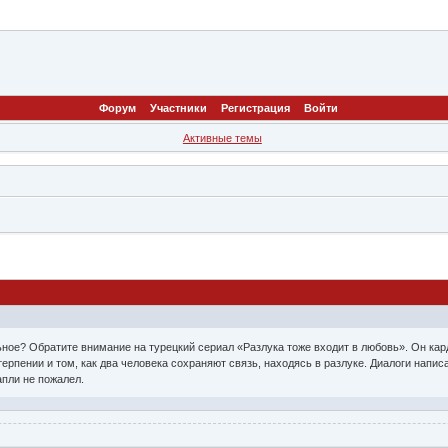
Форум
Участники
Регистрация
Войти
Активные темы
ьное? Обратите внимание на турецкий сериал «Разлука тоже входит в любовь». Он ка
терпении и том, как два человека сохраняют связь, находясь в разлуке. Диалоги напи
апли не пожалел.