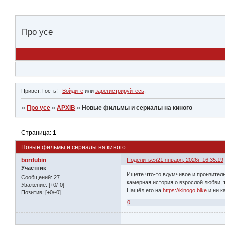
Про усе
Привет, Гость!
Войдите
или
зарегистрируйтесь
.
»
Про усе
»
АРХІВ
»
Новые фильмы и сериалы на киного
Страница:
1
Новые фильмы и сериалы на киного
bordubin
Поделиться
21 января, 2026г. 16:35:19
Участник
Ищете что-то вдумчивое и пронзител
Сообщений:
27
камерная история о взрослой любви, 
Уважение:
[+0/-0]
Нашёл его на
https://kinogo.bike
и ни к
Позитив:
[+0/-0]
0