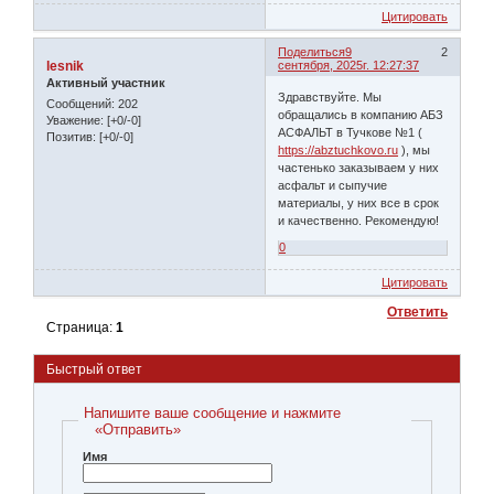
Цитировать
Поделиться
9
2
lesnik
сентября, 2025г. 12:27:37
Активный участник
Здравствуйте. Мы
Сообщений:
202
обращались в компанию АБЗ
Уважение:
[+0/-0]
АСФАЛЬТ в Тучкове №1 (
Позитив:
[+0/-0]
https://abztuchkovo.ru
), мы
частенько заказываем у них
асфальт и сыпучие
материалы, у них все в срок
и качественно. Рекомендую!
0
Цитировать
Ответить
Страница:
1
Быстрый ответ
Напишите ваше сообщение и нажмите
«Отправить»
Имя