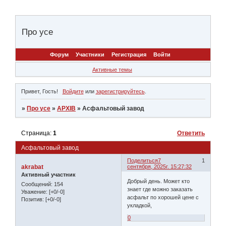
Про усе
Форум
Участники
Регистрация
Войти
Активные темы
Привет, Гость!
Войдите
или
зарегистрируйтесь
.
»
Про усе
»
АРХІВ
»
Асфальтовый завод
Страница:
1
Ответить
Асфальтовый завод
Поделиться
7
1
akrabat
сентября, 2025г. 15:27:32
Активный участник
Добрый день. Может кто
Сообщений:
154
знает где можно заказать
Уважение:
[+0/-0]
асфальт по хорошей цене с
Позитив:
[+0/-0]
укладкой,
0