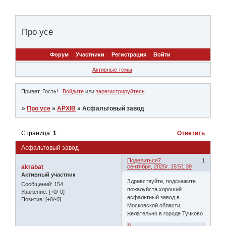
Про усе
Форум
Участники
Регистрация
Войти
Активные темы
Привет, Гость!
Войдите
или
зарегистрируйтесь
.
»
Про усе
»
АРХІВ
»
Асфальтовый завод
Страница:
1
Ответить
Асфальтовый завод
Поделиться
7
1
akrabat
сентября, 2025г. 15:51:39
Активный участник
Здравствуйте, подскажите
Сообщений:
154
пожалуйста хороший
Уважение:
[+0/-0]
асфальтный завод в
Позитив:
[+0/-0]
Московской области,
желательно в городе Тучково
0