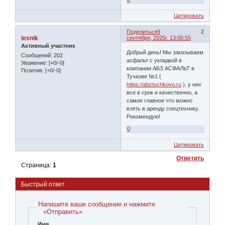
Цитировать
Поделиться
9
2
lesnik
сентября, 2025г. 13:00:55
Активный участник
Добрый день! Мы заказываем
Сообщений:
202
асфальт с укладкой в
Уважение:
[+0/-0]
компании АБЗ АСФАЛЬТ в
Позитив:
[+0/-0]
Тучкове №1 (
https://abztuchkovo.ru
), у них
все в срок и качественно, а
самое главное что можно
взять в аренду спецтехнику.
Рекомендую!
0
Цитировать
Ответить
Страница:
1
Быстрый ответ
Напишите ваше сообщение и нажмите
«Отправить»
Имя