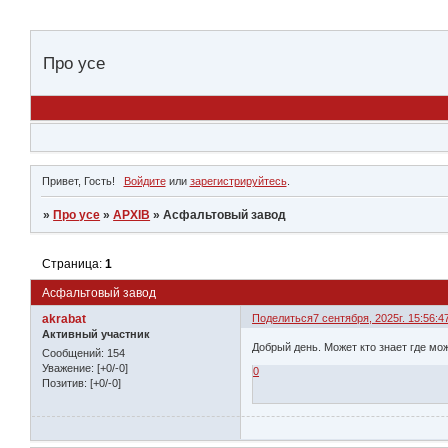
Про усе
Привет, Гость!
Войдите
или
зарегистрируйтесь
.
»
Про усе
»
АРХІВ
»
Асфальтовый завод
Страница:
1
Асфальтовый завод
akrabat
Поделиться
7 сентября, 2025г. 15:56:4
Активный участник
Добрый день. Может кто знает где мо
Сообщений:
154
Уважение:
[+0/-0]
0
Позитив:
[+0/-0]