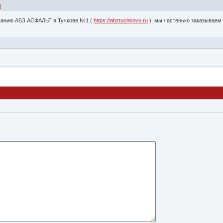
3
панию АБЗ АСФАЛЬТ в Тучкове №1 (
https://abztuchkovo.ru
), мы частенько заказываем 