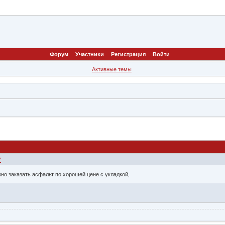
Форум
Участники
Регистрация
Войти
Активные темы
7
жно заказать асфальт по хорошей цене с укладкой,