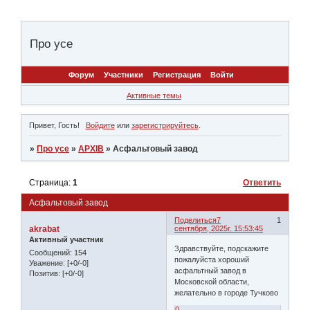
Про усе
Форум
Участники
Регистрация
Войти
Активные темы
Привет, Гость!
Войдите
или
зарегистрируйтесь
.
»
Про усе
»
АРХІВ
»
Асфальтовый завод
Страница:
1
Ответить
Асфальтовый завод
Поделиться
7
1
akrabat
сентября, 2025г. 15:53:45
Активный участник
Здравствуйте, подскажите
Сообщений:
154
пожалуйста хороший
Уважение:
[+0/-0]
асфальтный завод в
Позитив:
[+0/-0]
Московской области,
желательно в городе Тучково
0