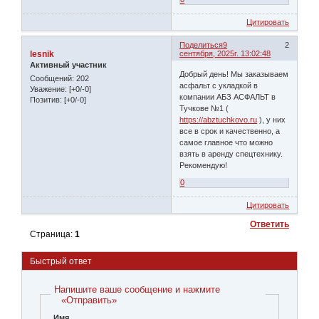
Цитировать
Поделиться
9
2
lesnik
сентября, 2025г. 13:02:48
Активный участник
Добрый день! Мы заказываем
Сообщений:
202
асфальт с укладкой в
Уважение:
[+0/-0]
компании АБЗ АСФАЛЬТ в
Позитив:
[+0/-0]
Тучкове №1 (
https://abztuchkovo.ru
), у них
все в срок и качественно, а
самое главное что можно
взять в аренду спецтехнику.
Рекомендую!
0
Цитировать
Ответить
Страница:
1
Быстрый ответ
Напишите ваше сообщение и нажмите
«Отправить»
Имя