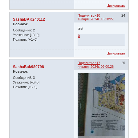
Цитировать
Поделиться
10
24
SashaBAK240112
января, 2024г. 16:38:27
Новичок
test
Сообщений:
2
Уважение:
[+0/-0]
0
Позитив:
[+0/-0]
Цитировать
Поделиться
17
25
SashaBak980798
января, 2024г. 09:00:26
Новичок
Сообщений:
3
Уважение:
[+0/-0]
Позитив:
[+0/-0]