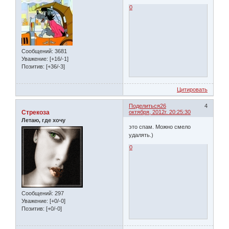
0
Сообщений:
3681
Уважение:
[+16/-1]
Позитив:
[+36/-3]
Цитировать
Поделиться
26
4
Стрекоза
октября, 2012г. 20:25:30
Летаю, где хочу
это спам. Можно смело
удалять.)
0
Сообщений:
297
Уважение:
[+0/-0]
Позитив:
[+0/-0]