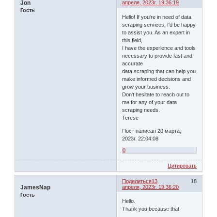
Jon
апреля, 2023г. 19:36:19
Гость
Hello! If you're in need of data
scraping services, I'd be happy
to assist you. As an expert in
this field,
I have the experience and tools
necessary to provide fast and
accurate
data scraping that can help you
make informed decisions and
grow your business.
Don't hesitate to reach out to
me for any of your data
scraping needs.
Terese
Пост написан 20 марта,
2023г. 22:04:08
0
Цитировать
Поделиться
13
18
JamesNap
апреля, 2023г. 19:36:20
Гость
Hello.
Thank you because that