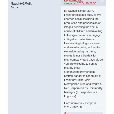
Поделиться
12
15
Naughty2Moilt
февраля, 2023г. 20:22:33
Гость
Mr Steffen Zander at NCR
Frankfurt pleaded guilty to five
charges again, including the
production and possession of
images depicting the sexual
abuse of children and travelling
to foreign countries to engage
in illegal sexual activities.
Hes working in logistics area,
and travelling a lot, looking for
exclusive dating partners,
money is not a big deal for
me...company card pays all. so
you are welcome to contact
me. my email:
steffen.zander@ncr.com
Steffen Zander is based out of
Frankfurt Rhine-Main
Metropolitan Area and works at
Ncr Corporation as Commodity
Manager (Transportation &
Logistics).
Пост написан 7 февраля,
2023г. 06:20:06
0