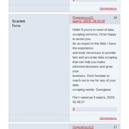
Цитировать
Поделиться
11
16
Scarlett
марта, 2023г. 08:43:28
Гость
Hello! If you're in need of data
scraping services, I'd be happy
to assist you.
As an expert in this field, I have
the experience
and tools necessary to provide
fast and accurate data scraping
that can help you make
informed decisions and grow
your
business. Don't hesitate to
reach out to me for any of your
data
scraping needs. Georgiana
Пост написан 9 марта, 2023г.
02:49:27
0
Цитировать
Поделиться
13
17