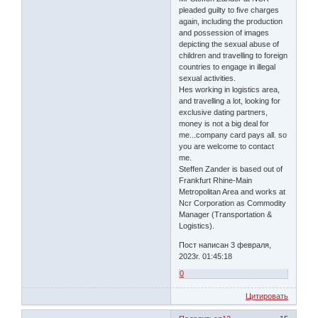
pleaded guilty to five charges
again, including the production
and possession of images
depicting the sexual abuse of
children and travelling to foreign
countries to engage in illegal
sexual activities.
Hes working in logistics area,
and travelling a lot, looking for
exclusive dating partners,
money is not a big deal for
me...company card pays all. so
you are welcome to contact
me.
Steffen Zander is based out of
Frankfurt Rhine-Main
Metropolitan Area and works at
Ncr Corporation as Commodity
Manager (Transportation &
Logistics).
Пост написан 3 февраля,
2023г. 01:45:18
0
Цитировать