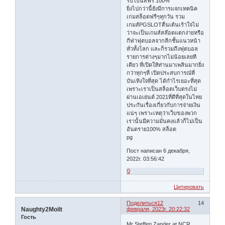
รับโบนัสฟรี 100%
ยิ่งไปกว่านี้ยังมีการแจกเทคนิค
เกมสล็อตฟรีๆทุกวัน รวม
เกมส์PGSLOTตื่นเต้นเร้าใจไม่
ว่าจะเป็นเกมส์สล๊อตแตกง่ายหรือ
กีฬาฟุตบอลจากลีกชั้นแนวหน้า
ทั่วทั้งโลก และก็รวมถึงฟุตบอล
รายการต่างๆมากไม่น้อยเลยที
เดียว ที่เปิดให้ท่านมาเพลินมากยิ่ง
กว่าทุกๆที่ เปิดประสบการณ์ที่
บันเทิงใจที่สุด ได้กำไรเยอะที่สุด
เพราะเราเป็นสล็อตเว็บตรงไม่
ผ่านเอเย่นต์ 2021ที่ดีที่สุดในไทย
ประกันเรื่องเกี่ยวกับการจ่ายเงิน
แน่ๆ เพราะเหตุว่าเว็บของพวก
เรานั้นมีความมั่นคงแล้วก็ไม่เป็น
อันตราย100% สล็อต
pg
Пост написан 6 декабря,
2022г. 03:56:42
0
Цитировать
Поделиться
12
14
Naughty2Moilt
февраля, 2023г. 20:22:32
Гость
Mr Steffen Zander at NCR