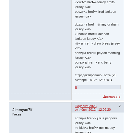
vxxcf<a href=> torrey smith
jersey </a>
euozy<a href=> fred jackson
jersey </a>
dqzxc<a href=> jimmy graham
jersey </a>
xubob<a href=> desean
jackson jersey </a>
itijk<a href=> drew brees jersey
</a>
abbvj<a href=> peyton manning
jersey </a>
pqrex<a href=> eric berry
jersey </a>
Отредактировано Гость (26
октября, 2012г. 12:09:01)
0
Цитировать
Поделиться
26
2
Jimmyac7lf
октября, 2012г. 12:09:20
Гость
eqznj<a href=> julius peppers
jersey </a>
mnbkh<a href=> colt mccoy
jersey </a>