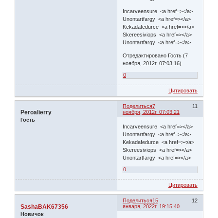
Incarveensure <a href=></a>
Unontartfargy <a href=></a>
Kekadafedurce <a href=></a>
Skereesiviops <a href=></a>
Unontartfargy <a href=></a>
Отредактировано Гость (7
ноября, 2012г. 07:03:16)
0
Цитировать
Поделиться
7
11
Peroalierry
ноября, 2012г. 07:03:21
Гость
Incarveensure <a href=></a>
Unontartfargy <a href=></a>
Kekadafedurce <a href=></a>
Skereesiviops <a href=></a>
Unontartfargy <a href=></a>
0
Цитировать
Поделиться
15
12
SashaBAK67356
января, 2022г. 19:15:40
Новичок