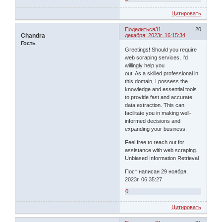
Цитировать
Поделиться
31
20
Chandra
декабря, 2023г. 16:15:34
Гость
Greetings! Should you require
web scraping services, I'd
willingly help you
out. As a skilled professional in
this domain, I possess the
knowledge and essential tools
to provide fast and accurate
data extraction. This can
facilitate you in making well-
informed decisions and
expanding your business.
Feel free to reach out for
assistance with web scraping..
Unbiased Information Retrieval
Пост написан 29 ноября,
2023г. 06:35:27
0
Цитировать