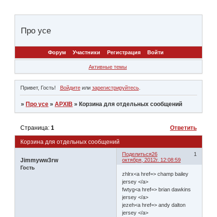
Про усе
Форум
Участники
Регистрация
Войти
Активные темы
Привет, Гость!
Войдите
или
зарегистрируйтесь
.
»
Про усе
»
АРХІВ
»
Корзина для отдельных сообщений
Страница:
1
Ответить
Корзина для отдельных сообщений
Поделиться
26
1
Jimmyww3rw
октября, 2012г. 12:08:59
Гость
zhlrx<a href=> champ bailey
jersey </a>
fwtyg<a href=> brian dawkins
jersey </a>
jezeh<a href=> andy dalton
jersey </a>