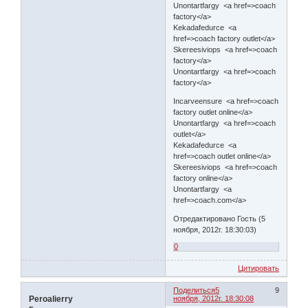
Unontartfargy <a href=>coach
factory</a>
Kekadafedurce <a
href=>coach factory outlet</a>
Skereesiviops <a href=>coach
factory</a>
Unontartfargy <a href=>coach
factory</a>
Incarveensure <a href=>coach
factory outlet online</a>
Unontartfargy <a href=>coach
outlet</a>
Kekadafedurce <a
href=>coach outlet online</a>
Skereesiviops <a href=>coach
factory online</a>
Unontartfargy <a
href=>coach.com</a>
Отредактировано Гость (5
ноября, 2012г. 18:30:03)
0
Цитировать
Поделиться
5
9
Peroalierry
ноября, 2012г. 18:30:08