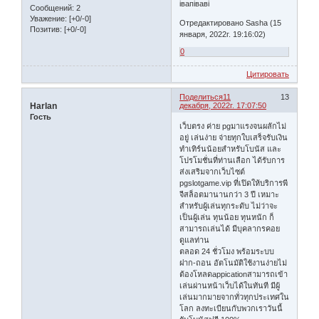
івапіваві
Сообщений:
2
Уважение:
[+0/-0]
Отредактировано Sasha (15
Позитив:
[+0/-0]
января, 2022г. 19:16:02)
0
Цитировать
Поделиться
11
13
Harlan
декабря, 2022г. 17:07:50
Гость
เว็บตรง ค่าย pgมาแรงจนผลักไม่
อยู่ เล่นง่าย จ่ายทุกใบเสร็จรับเงิน
ทำเทิร์นน้อยสำหรับโบนัส และ
โปรโมชั่นที่ท่านเลือก ได้รับการ
ส่งเสริมจากเว็บไซต์
pgslotgame.vip ที่เปิดให้บริการพี
จีสล็อตมานานกว่า 3 ปี เหมาะ
สำหรับผู้เล่นทุกระดับ ไม่ว่าจะ
เป็นผู้เล่น ทุนน้อย ทุนหนัก ก็
สามารถเล่นได้ มีบุคลากรคอย
ดูแลท่าน
ตลอด 24 ชั่วโมง พร้อมระบบ
ฝาก-ถอน อัตโนมัติใช้งานง่ายไม่
ต้องโหลดappicationสามารถเข้า
เล่นผ่านหน้าเว็บได้ในทันที มีผู้
เล่นมากมายจากทั่วทุกประเทศใน
โลก ลงทะเบียนกับพวกเราวันนี้