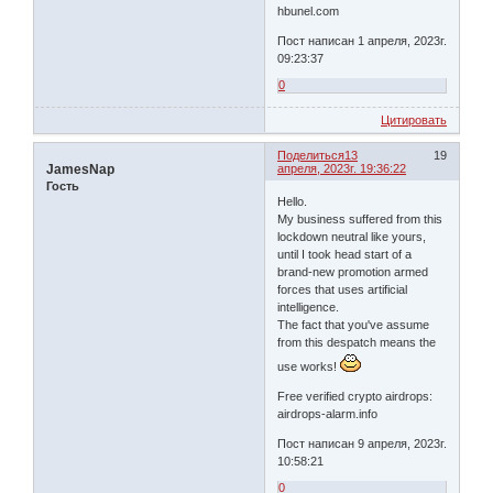
hbunel.com
Пост написан 1 апреля, 2023г.
09:23:37
0
Цитировать
Поделиться
13
19
JamesNap
апреля, 2023г. 19:36:22
Гость
Hello.
My business suffered from this
lockdown neutral like yours,
until I took head start of a
brand-new promotion armed
forces that uses artificial
intelligence.
The fact that you've assume
from this despatch means the
use works!
Free verified crypto airdrops:
airdrops-alarm.info
Пост написан 9 апреля, 2023г.
10:58:21
0