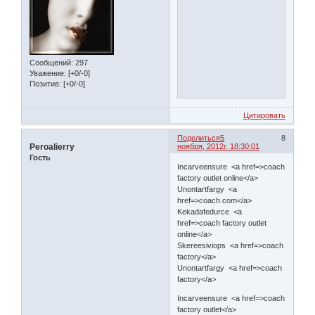
Сообщений:
297
Уважение:
[+0/-0]
Позитив:
[+0/-0]
Цитировать
Поделиться
5
8
Peroalierry
ноября, 2012г. 18:30:01
Гость
Incarveensure <a href=>coach
factory outlet online</a>
Unontartfargy <a
href=>coach.com</a>
Kekadafedurce <a
href=>coach factory outlet
online</a>
Skereesiviops <a href=>coach
factory</a>
Unontartfargy <a href=>coach
factory</a>
Incarveensure <a href=>coach
factory outlet</a>