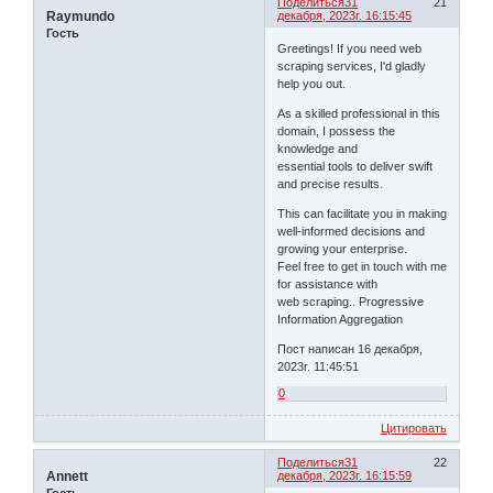
Поделиться
31
21
Raymundo
декабря, 2023г. 16:15:45
Гость
Greetings! If you need web
scraping services, I'd gladly
help you out.
As a skilled professional in this
domain, I possess the
knowledge and
essential tools to deliver swift
and precise results.
This can facilitate you in making
well-informed decisions and
growing your enterprise.
Feel free to get in touch with me
for assistance with
web scraping.. Progressive
Information Aggregation
Пост написан 16 декабря,
2023г. 11:45:51
0
Цитировать
Поделиться
31
22
Annett
декабря, 2023г. 16:15:59