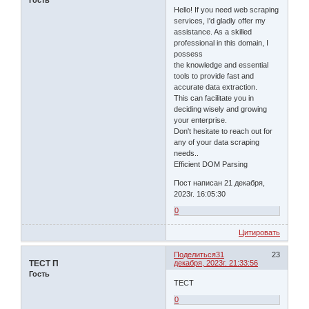
Гость
Hello! If you need web scraping
services, I'd gladly offer my
assistance. As a skilled
professional in this domain, I
possess
the knowledge and essential
tools to provide fast and
accurate data extraction.
This can facilitate you in
deciding wisely and growing
your enterprise.
Don't hesitate to reach out for
any of your data scraping
needs..
Efficient DOM Parsing
Пост написан 21 декабря,
2023г. 16:05:30
0
Цитировать
Поделиться
31
23
ТЕСТ П
декабря, 2023г. 21:33:56
Гость
ТЕСТ
0