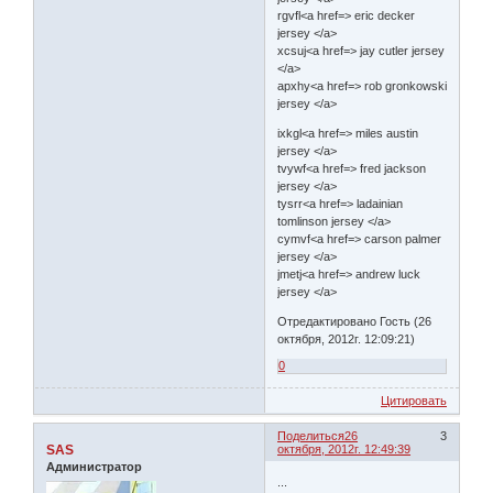
rgvfl<a href=> eric decker
jersey </a>
xcsuj<a href=> jay cutler jersey
</a>
apxhy<a href=> rob gronkowski
jersey </a>
ixkgl<a href=> miles austin
jersey </a>
tvywf<a href=> fred jackson
jersey </a>
tysrr<a href=> ladainian
tomlinson jersey </a>
cymvf<a href=> carson palmer
jersey </a>
jmetj<a href=> andrew luck
jersey </a>
Отредактировано Гость (26
октября, 2012г. 12:09:21)
0
Цитировать
Поделиться
26
3
SAS
октября, 2012г. 12:49:39
Администратор
...