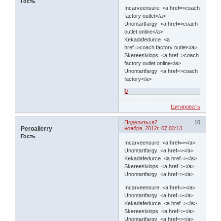
Гость
Incarveensure <a href=>coach
factory outlet</a>
Unontartfargy <a href=>coach
outlet online</a>
Kekadafedurce <a
href=>coach factory outlet</a>
Skereesiviops <a href=>coach
factory outlet online</a>
Unontartfargy <a href=>coach
factory</a>
0
Цитировать
Поделиться
7
10
Peroalierry
ноября, 2012г. 07:03:13
Гость
Incarveensure <a href=></a>
Unontartfargy <a href=></a>
Kekadafedurce <a href=></a>
Skereesiviops <a href=></a>
Unontartfargy <a href=></a>
Incarveensure <a href=></a>
Unontartfargy <a href=></a>
Kekadafedurce <a href=></a>
Skereesiviops <a href=></a>
Unontartfargy <a href=></a>