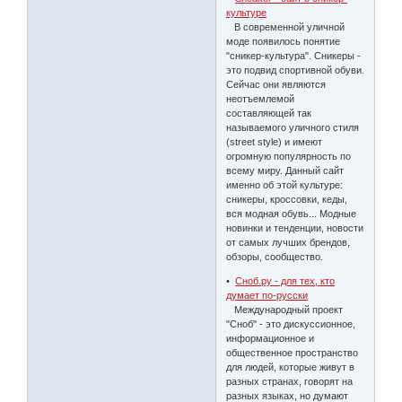
культуре
В современной уличной
моде появилось понятие
"cникер-культура". Сникеры -
это подвид спортивной обуви.
Сейчас они являются
неотъемлемой
составляющей так
называемого уличного стиля
(street style) и имеют
огромную популярность по
всему миру. Данный сайт
именно об этой культуре:
сникеры, кроссовки, кеды,
вся модная обувь... Модные
новинки и тенденции, новости
от самых лучших брендов,
обзоры, сообщество.
•
Сноб.ру - для тех, кто
думает по-русски
Международный проект
"Сноб" - это дискуссионное,
информационное и
общественное пространство
для людей, которые живут в
разных странах, говорят на
разных языках, но думают