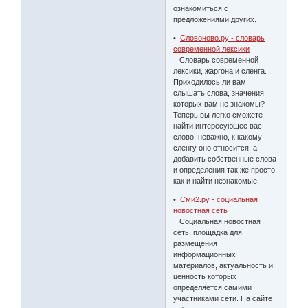
ознакомиться с
предложениями других.
•
Словоново.ру - словарь
современной лексики
Словарь современной
лексики, жаргона и сленга.
Приходилось ли вам
слышать слова, значения
которых вам не знакомы?
Теперь вы легко сможете
найти интересующее вас
слово, неважно, к какому
сленгу оно относится, а
добавить собственные слова
и определения так же просто,
как и найти незнакомые.
•
Сми2.ру - социальная
новостная сеть
Социальная новостная
сеть, площадка для
размещения
информационных
материалов, актуальность и
ценность которых
определяется самими
участниками сети. На сайте