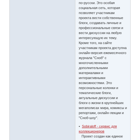
по-русски. Это особая
социальная сеть, которая
позволяет участникам
проекта вести собственные
блоги, создавать личные и
профессиональные связи и
вести дискуссии на любую
интересующую их тему.
Кроме того, на сайте
участникам проекта доступна
онлайн-версия ежемесячного
журнала "Сноб" с
многочисленными
дополнительными
материалами и
интерактивными
возможностями. Это
персональные колонки и
тематические блоги,
актуальные дискуссии и
блоги о жизни в крупнейших
мегаполисах мира, комиксы и
репортажи, онлайн-лекции и
"Сноб-шоу".
•
Sobiraloff - сервис для
коллекционеров
Проект создан как единое