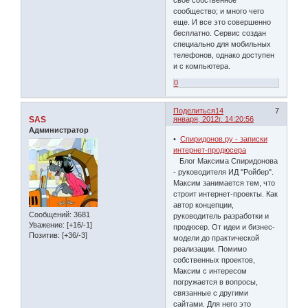
сообщество; и много чего
еще. И все это совершенно
бесплатно. Сервис создан
специально для мобильных
телефонов, однако доступен
и с компьютера.
0
Поделиться
14
7
SAS
января, 2012г. 14:20:56
Администратор
•
Спиридонов.ру - записки
интернет-продюсера
Блог Максима Спиридонова
- руководителя ИД "Ройбер".
Максим занимается тем, что
строит интернет-проекты. Как
автор концепции,
Сообщений:
3681
руководитель разработки и
Уважение:
[+16/-1]
продюсер. От идеи и бизнес-
Позитив:
[+36/-3]
модели до практической
реализации. Помимо
собственных проектов,
Максим с интересом
погружается в вопросы,
связанные с другими
сайтами. Для него это