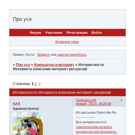
Про усе
Форум
Участники
Регистрация
Войти
Активные темы
Привет, Гость!
Войдите
или
зарегистрируйтесь
.
»
Про усе
»
Компьютер и интернет
»
Интересности
Интернета (описание интернет ресурсов)
Страница:
1
2
»
Интересности Интернета (описание интернет ресурсов)
Поделиться
4
1
SAS
января, 2012г. 08:29:58
Администратор
Из рассылок Subscribe.Ru
----------------
Все интересности в
тематическом каталоге
интересностей Интернета.