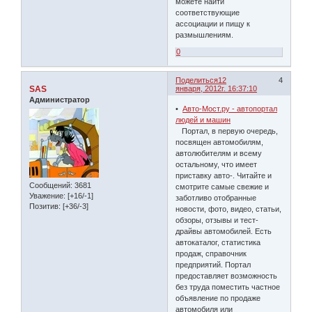
можете найти
соответствующие
ассоциации и пищу к
размышлениям.
0
Поделиться
12
4
SAS
января, 2012г. 16:37:10
Администратор
•
Авто-Мост.ру - автопортал
людей и машин
Портал, в первую очередь,
посвящен автомобилям,
автолюбителям и всему
остальному, что имеет
приставку авто-. Читайте и
Сообщений:
3681
смотрите самые свежие и
Уважение:
[+16/-1]
заботливо отобранные
Позитив:
[+36/-3]
новости, фото, видео, статьи,
обзоры, отзывы и тест-
драйвы автомобилей. Есть
автокаталог, статистика
продаж, справочник
предприятий. Портал
предоставляет возможность
без труда поместить частное
объявление по продаже
автомобиля или