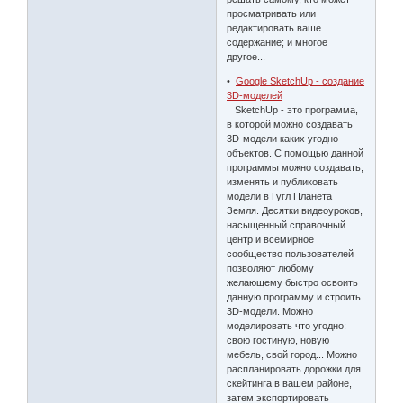
просматривать или
редактировать ваше
содержание; и многое
другое...
•
Google SketchUp - создание
3D-моделей
SketchUp - это программа,
в которой можно создавать
3D-модели каких угодно
объектов. С помощью данной
программы можно создавать,
изменять и публиковать
модели в Гугл Планета
Земля. Десятки видеоуроков,
насыщенный справочный
центр и всемирное
сообщество пользователей
позволяют любому
желающему быстро освоить
данную программу и строить
3D-модели. Можно
моделировать что угодно:
свою гостиную, новую
мебель, свой город... Можно
распланировать дорожки для
скейтинга в вашем районе,
затем экспортировать