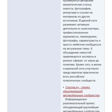
публикуются авторские
аналитические статьи,
новости, фотографии,
репортажи и ссылки на
материалы из других
источников. В данной сети
развивают активную
деятельность ньюсхантеры,
профессиональные
журналисты, переводчики,
фотографы, карикатуристы и
просто любители пообщаться
на актуальные темы. К
обсуждению новостей
привлекаются эксперты в
разных сферах: от науки до
политики. Кроме того, в жизни
социальной сети участвуют
представители практически
всех российских
политических сообществ.
•
Смотра.ру - проект,
объединяющий
автомобильные сообщества
Информационно-
развлекательный проект,
объединяющий крупнейшие
автомобильные сообщества