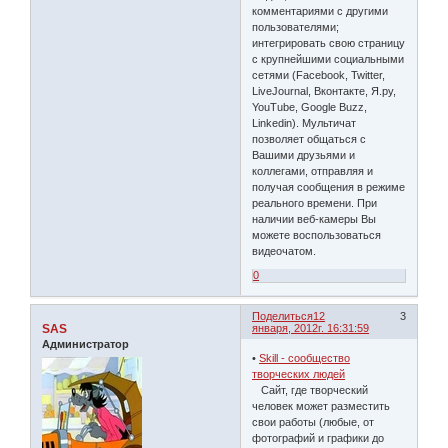
комментариями с другими
пользователями;
интегрировать свою страницу
с крупнейшими социальными
сетями (Facebook, Twitter,
LiveJournal, Вконтакте, Я.ру,
YouTube, Google Buzz,
Linkedin). Мультичат
позволяет общаться с
Вашими друзьями и
коллегами, отправляя и
получая сообщения в режиме
реального времени. При
наличии веб-камеры Вы
можете воспользоваться
видеочатом.
0
Поделиться
12
3
SAS
января, 2012г. 16:31:59
Администратор
•
Skill - сообщество
творческих людей
Сайт, где творческий
человек может разместить
свои работы (любые, от
фотографий и графики до