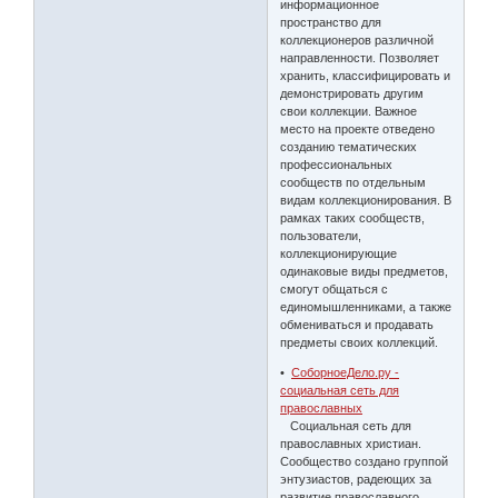
информационное
пространство для
коллекционеров различной
направленности. Позволяет
хранить, классифицировать и
демонстрировать другим
свои коллекции. Важное
место на проекте отведено
созданию тематических
профессиональных
сообществ по отдельным
видам коллекционирования. В
рамках таких сообществ,
пользователи,
коллекционирующие
одинаковые виды предметов,
смогут общаться с
единомышленниками, а также
обмениваться и продавать
предметы своих коллекций.
•
СоборноеДело.ру -
социальная сеть для
православных
Социальная сеть для
православных христиан.
Сообщество создано группой
энтузиастов, радеющих за
развитие православного