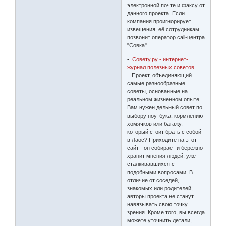
электронной почте и факсу от
данного проекта. Если
компания проигнорирует
извещения, её сотрудникам
позвонит оператор call-центра
"Совка".
•
Совету.ру - интернет-
журнал полезных советов
Проект, объединяющий
самые разнообразные
советы, основанные на
реальном жизненном опыте.
Вам нужен дельный совет по
выбору ноутбука, кормлению
хомячков или багажу,
который стоит брать с собой
в Лаос? Приходите на этот
сайт - он собирает и бережно
хранит мнения людей, уже
сталкивавшихся с
подобными вопросами. В
отличие от соседей,
знакомых или родителей,
авторы проекта не станут
навязывать свою точку
зрения. Кроме того, вы всегда
можете уточнить детали,