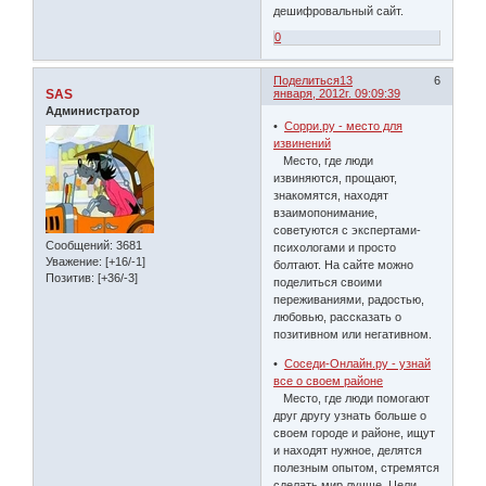
дешифровальный сайт.
0
Поделиться
13
6
SAS
января, 2012г. 09:09:39
Администратор
•
Сорри.ру - место для
извинений
Место, где люди
извиняются, прощают,
знакомятся, находят
взаимопонимание,
советуются с экспертами-
Сообщений:
3681
психологами и просто
Уважение:
[+16/-1]
болтают. На сайте можно
Позитив:
[+36/-3]
поделиться своими
переживаниями, радостью,
любовью, рассказать о
позитивном или негативном.
•
Соседи-Онлайн.ру - узнай
все о своем районе
Место, где люди помогают
друг другу узнать больше о
своем городе и районе, ищут
и находят нужное, делятся
полезным опытом, стремятся
сделать мир лучше. Цели