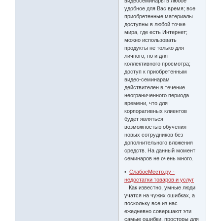
видеосеминары в любое
удобное для Вас время; все
приобретенные материалы
доступны в любой точке
мира, где есть Интернет;
можно использовать
продукты не только для
личного, но и для
коллективного просмотра;
доступ к приобретенным
видео-семинарам
действителен в течение
неограниченного периода
времени, что для
корпоративных клиентов
будет являться
возможностью обучения
новых сотрудников без
дополнительного вложения
средств. На данный момент
семинаров не очень много.
•
СлабоеМесто.ру -
недостатки товаров и услуг
Как известно, умные люди
учатся на чужих ошибках, а
поскольку все из нас
ежедневно совершают эти
самые ошибки, просторы для