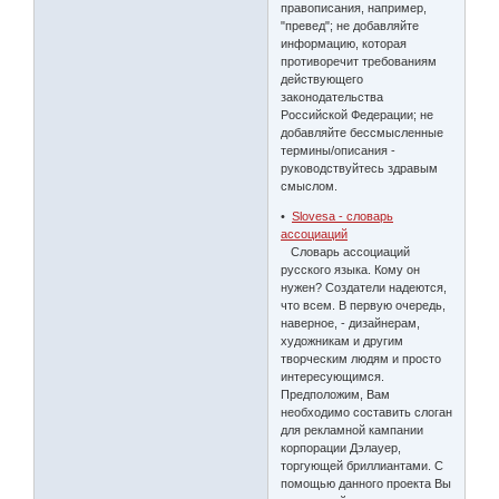
правописания, например,
"превед"; не добавляйте
информацию, которая
противоречит требованиям
действующего
законодательства
Российской Федерации; не
добавляйте бессмысленные
термины/описания -
руководствуйтесь здравым
смыслом.
•
Slovesa - словарь
ассоциаций
Словарь ассоциаций
русского языка. Кому он
нужен? Создатели надеются,
что всем. В первую очередь,
наверное, - дизайнерам,
художникам и другим
творческим людям и просто
интересующимся.
Предположим, Вам
необходимо составить слоган
для рекламной кампании
корпорации Дэлауер,
торгующей бриллиантами. С
помощью данного проекта Вы