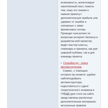
возможность, монетизируя
накопленный опыт, помочь
тем, кому его знания и
навыки принесут
дополнительную прибыль или
удержат от ошибок и
связанных с ними
финансовых потерь.
Проводит консалтинг по
вопросам интернет-бизнеса и
разработки веб-проектов;
ведет мастер-классы,
семинары и тренинги, как для
широкой публики, так и для
команды проекта.
•
Спокойно.ру - поиск
автоинструктора
Сервис, с помощью
которого вы можете: удобно
найти/подобрать
автоинструктора;
подготовиться к сдаче
теоретического экзамена в
ГИБДД (для этого на сайте
представлены различные
дополнительные материалы:
актуальные правила