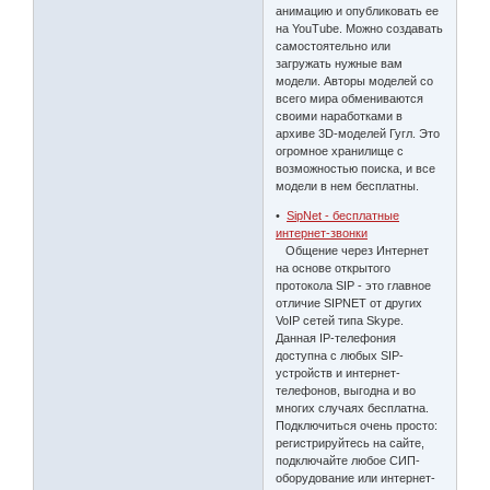
анимацию и опубликовать ее
на YouTube. Можно создавать
самостоятельно или
загружать нужные вам
модели. Авторы моделей со
всего мира обмениваются
своими наработками в
архиве 3D-моделей Гугл. Это
огромное хранилище с
возможностью поиска, и все
модели в нем бесплатны.
•
SipNet - бесплатные
интернет-звонки
Общение через Интернет
на основе открытого
протокола SIP - это главное
отличие SIPNET от других
VoIP сетей типа Skype.
Данная IP-телефония
доступна с любых SIP-
устройств и интернет-
телефонов, выгодна и во
многих случаях бесплатна.
Подключиться очень просто:
регистрируйтесь на сайте,
подключайте любое СИП-
оборудование или интернет-