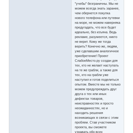
"учебы" безграничны. Мы не
можем всегда знать заранее,
чем обернется покупка
нового телефона или путевки
на море, не можем наверняка
предугадать, что все будет
идеально, без изъяна. Ведь
рекламе, разумеется, никто
не верит. Кому же тогда
верить? Конечно же, людям,
уже сделавшим аналогичное
приобретение! Проект
СлабоеМесто.ру создан для
тех, кто не желает наступать
на те же грабли, а также для
тех, кто на грабли уже
наступил и готов поделиться
опытом. Вместе мы не только
можем предупреждать друг
друга о тех или иных
дефектах товаров,
неисправностях и просто
неожиданностях, но и
находить решения
возникающих в связи с этим
проблем. Став участником
проекта, вы сможете
узнавать обо всех