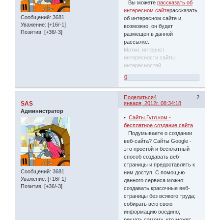
Вы можете
рассказать об
интересном сайте
рассказать
Сообщений:
3681
об интересном сайте и,
Уважение:
[+16/-1]
возможно, он будет
Позитив:
[+36/-3]
размещен в данной
рассылке.
Метки: интернет
интересности сайты
интересностей
0
Поделиться
4
2
SAS
января, 2012г. 08:34:18
Администратор
•
Сайты.Гугл.ком -
бесплатное создание сайта
Подумываете о создании
веб-сайта? Сайты Google -
это простой и бесплатный
способ создавать веб-
страницы и предоставлять к
Сообщений:
3681
ним доступ. С помощью
Уважение:
[+16/-1]
данного сервиса можно:
Позитив:
[+36/-3]
создавать красочные веб-
страницы без всякого труда;
собирать всю свою
информацию воедино;
решать самому, кто может