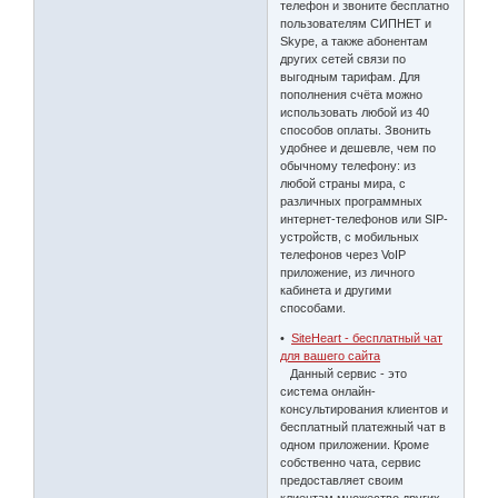
телефон и звоните бесплатно
пользователям СИПНЕТ и
Skype, а также абонентам
других сетей связи по
выгодным тарифам. Для
пополнения счёта можно
использовать любой из 40
способов оплаты. Звонить
удобнее и дешевле, чем по
обычному телефону: из
любой страны мира, с
различных программных
интернет-телефонов или SIP-
устройств, с мобильных
телефонов через VoIP
приложение, из личного
кабинета и другими
способами.
•
SiteHeart - бесплатный чат
для вашего сайта
Данный сервис - это
система онлайн-
консультирования клиентов и
бесплатный платежный чат в
одном приложении. Кроме
собственно чата, сервис
предоставляет своим