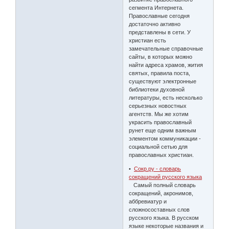
сегмента Интернета.
Православные сегодня
достаточно активно
представлены в сети. У
христиан есть
замечательные справочные
сайты, в которых можно
найти адреса храмов, жития
святых, правила поста,
существуют электронные
библиотеки духовной
литературы, есть несколько
серьезных новостных
агентств. Мы же хотим
украсить православный
рунет еще одним важным
элементом коммуникации -
социальной сетью для
православных христиан.
•
Сокр.ру - словарь
сокращений русского языка
Самый полный словарь
сокращений, акронимов,
аббревиатур и
сложносоставных слов
русского языка. В русском
языке некоторые названия и