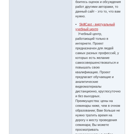
боитесь оценок и обсуждения
работ другими авторами, то
данный сайт - это то, что вам
нужно.
•
SkillCast - виртуальный
учебный центр
Учебный центр,
работающий только в
интернете. Проект
предназначен для людей
самых разных профессий, у
которых есть желание
самосовершенствоваться и
повышать свою
квалификацию. Проект
предлагает обучающие и
аналитические
видеоматериалы
дистанционно, круглосуточно
и без выходных.
Преимущества: цены на
семинары ниже, чем в очном
образовании; Вам больше не
нужно тратить время на
дорогу к месту проведения
семинара; Вы можете
просматривать