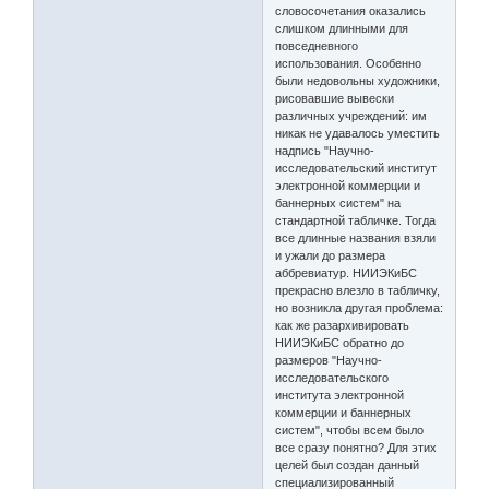
словосочетания оказались
слишком длинными для
повседневного
использования. Особенно
были недовольны художники,
рисовавшие вывески
различных учреждений: им
никак не удавалось уместить
надпись "Научно-
исследовательский институт
электронной коммерции и
баннерных систем" на
стандартной табличке. Тогда
все длинные названия взяли
и ужали до размера
аббревиатур. НИИЭКиБС
прекрасно влезло в табличку,
но возникла другая проблема:
как же разархивировать
НИИЭКиБС обратно до
размеров "Научно-
исследовательского
института электронной
коммерции и баннерных
систем", чтобы всем было
все сразу понятно? Для этих
целей был создан данный
специализированный