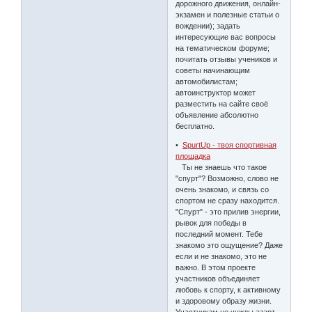
дорожного движения, онлайн-
экзамен и полезные статьи о
вождении); задать
интересующие вас вопросы
на тематическом форуме;
почитать отзывы учеников и
советы начинающим
автомобилистам;
автоинструктор может
разместить на сайте своё
объявление абсолютно
бесплатно.
•
SpurtUp - твоя спортивная
площадка
Ты не знаешь что такое
"спурт"? Возможно, слово не
очень знакомо, и связь со
спортом не сразу находится.
"Спурт" - это прилив энергии,
рывок для победы в
последний момент. Тебе
знакомо это ощущение? Даже
если и не знакомо, это не
важно. В этом проекте
участников объединяет
любовь к спорту, к активному
и здоровому образу жизни.