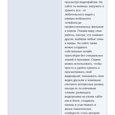
просмотра видеофайлов. На
сайте ты можешь загружать и
хранить все - от
любительского видео с
камеры мобильного
телефона до
профессиональных фильмов
и клипов. Покажи миру свои
работы, смотри, что снимают
другие, выбирая любые темы
и жанры. На сайте также
можно создавать
собственные онлайн
трансляции без специальных
знаний и программ. Сервис
можно использовать, чтобы:
просто и удобно хранить и
просматривать свой
видеоархив; показывать свои
видео друзьям и знакомым;
смотреть интересные ролики,
находя их по ключевым
словам; размещать
видеоролики на своем сайте
или в блоге; создавать
каналы и участвовать в
жизни тематических
сообществ; стать автором