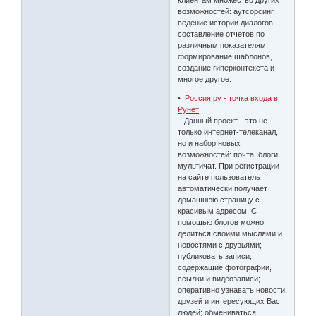
клиентам множество других
возможностей: аутсорсинг,
ведение истории диалогов,
составление отчетов по
различным показателям,
формирование шаблонов,
создание гиперконтекста и
многое другое.
•
Россия.ру - точка входа в
Рунет
Данный проект - это не
только интернет-телеканал,
но и набор новых
возможностей: почта, блоги,
мультичат. При регистрации
на сайте пользователь
автоматически получает
домашнюю страницу с
красивым адресом. С
помощью блогов можно:
делиться своими мыслями и
новостями с друзьями;
публиковать записи,
содержащие фотографии,
ссылки и видеозаписи;
оперативно узнавать новости
друзей и интересующих Вас
людей; обмениваться