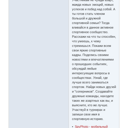
Участникам не чужды азарт,
жажда новых эмоций, новых
успехов и побед над собой. А
ты готов стать членом
большой и дружной
спортивной семьи? Тогда
вливайся в данное активное
спортивное сообщество.
Расскажи на что ты способен,
что умеешь, к чему
стремишься. Покажи всем
свои яркие спортивные
кадры. Поделись своими
новостями и впечатлениями
о прошедших событиях,
обсуждай любые
интересующие вопросы в
сообществах. Узнай, где
лучше всего заниматься
спортом. Найди новых друзей
и "соперников". Создавайте
дружные команды, находите
таких же азартных как вы, и
выясните, кто же лучше.
Участвуй в турнирах и
запиши свое имя в
спортивную историю.
•
SpyPhoto - мобильный