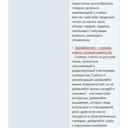
недостатках разнообразных
товаров, делиться
информацией о слабых
местах чьей-либо продукции,
читать (и писать свои)
обзоры товаров, задавать
связанные с покупками
вопросы, размещать
объявления.
•
SlangDictionary - словарь
сленга, который пишете Вы
Словарь сленга на русском
языке, полностью
наполняемый и
редактируемый участниками
сообщества. Советы и
рекомендации: добавляйте
имена знаменитостей, но не
добавляйте имена соседей и
знакомых - они мало кому
интересны; добавляйте
выражения, которые люди
используют в повседневной
речи, даже если они не
находятся в общепризнанных
словарях; добавляйте слова
с нарочными ошибками