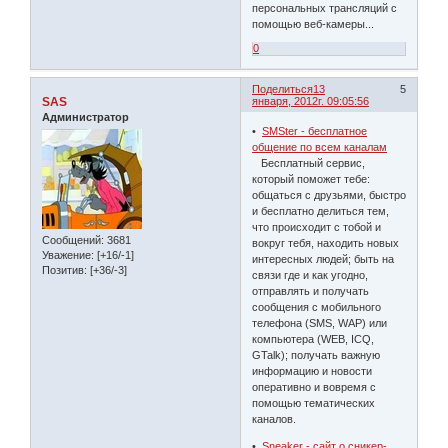
персональных трансляций с
помощью веб-камеры...
0
Поделиться
13
5
SAS
января, 2012г. 09:05:56
Администратор
•
SMSter - бесплатное
общение по всем каналам
Бесплатный сервис,
который поможет тебе:
общаться с друзьями, быстро
и бесплатно делиться тем,
что происходит с тобой и
Сообщений:
3681
вокруг тебя, находить новых
Уважение:
[+16/-1]
интересных людей; быть на
Позитив:
[+36/-3]
связи где и как угодно,
отправлять и получать
сообщения с мобильного
телефона (SMS, WAP) или
компьютера (WEB, ICQ,
GTalk); получать важную
информацию и новости
оперативно и вовремя с
помощью тематических
каналов.
•
Sneaker - сайт о сникер-