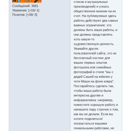
стихов и музыкальных
Сообщений:
3681
произведений) и узнать
Уважение:
[+16/-1]
общественное мнение на их
Позитив:
[+36/-3]
счет. На публикуемые здесь
работы действуют два самых
важных ограничения: это
должны быть ваши работы, и
они должны представлять
хоть какую-то
художественную ценность.
Уважайте других
пользователей сайта, это не
бесплатный хостинг для
ваших первых опытов
фотошопа или семейных
фотографий в стиле "мы с
дядей Сашей на юбилее у
тети Маши на фоне ковра".
Постарайтесь сделать так,
чтобы ваша работа была
интересна другим и
информативна: например,
поместите хорошую работу и
напишите пару строчек о том,
как вы ее делали. Если вы
хотите поделиться/
похвастаться вашими
гениальными работами, не