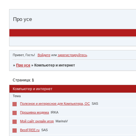
Про усе
Привет, Гость!
Войдите
или
зарегистрируйтесь
.
»
Про усе
»
Компьютер и интернет
Страница:
1
Компьютер и интернет
Тема
Полезное и интересное для Компьютера, ОС
SAS
Прошивка модема
IRKA
Мой сайт онлайн игор
MarinaV
BestFREE.ru
SAS