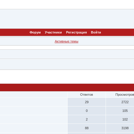
Форум
Участники
Регистрация
Войти
Активные темы
Ответов
Просмотро
29
2722
0
105
2
102
88
3198