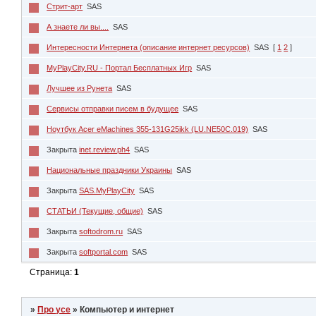
Стрит-арт
SAS
А знаете ли вы....
SAS
Интересности Интернета (описание интернет ресурсов)
SAS
[
1
2
]
MyPlayCity.RU - Портал Бесплатных Игр
SAS
Лучшее из Рунета
SAS
Сервисы отправки писем в будущее
SAS
Ноутбук Acer eMachines 355-131G25ikk (LU.NE50C.019)
SAS
Закрыта
inet.review.ph4
SAS
Национальные праздники Украины
SAS
Закрыта
SAS.MyPlayCity
SAS
СТАТЬИ (Текущие, общие)
SAS
Закрыта
softodrom.ru
SAS
Закрыта
softportal.com
SAS
Страница:
1
»
Про усе
»
Компьютер и интернет