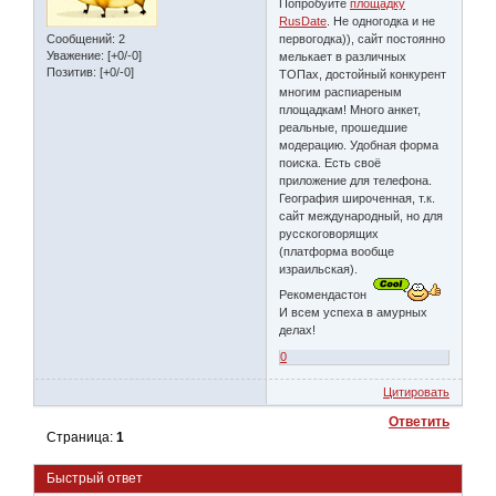
Попробуйте
площадку
RusDate
. Не одногодка и не
Сообщений:
2
первогодка)), сайт постоянно
Уважение:
[+0/-0]
мелькает в различных
Позитив:
[+0/-0]
ТОПах, достойный конкурент
многим распиареным
площадкам! Много анкет,
реальные, прошедшие
модерацию. Удобная форма
поиска. Есть своё
приложение для телефона.
География широченная, т.к.
сайт международный, но для
русскоговорящих
(платформа вообще
израильская).
Рекомендастон
И всем успеха в амурных
делах!
0
Цитировать
Ответить
Страница:
1
Быстрый ответ