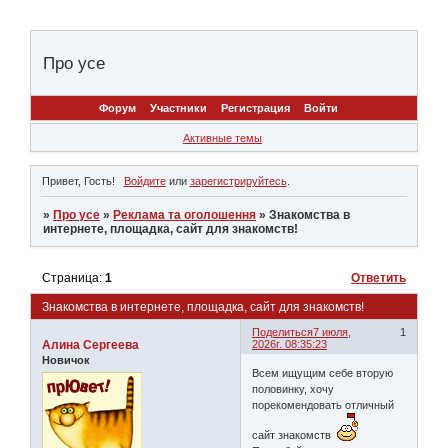
Про усе
Форум
Участники
Регистрация
Войти
Активные темы
Привет, Гость!
Войдите
или
зарегистрируйтесь
.
»
Про усе
»
Реклама та оголошення
»
Знакомства в
интернете, площадка, сайт для знакомств!
Страница:
1
Ответить
Знакомства в интернете, площадка, сайт для знакомств!
Поделиться
7 июля,
1
Алина Сергеева
2026г. 08:35:23
Новичок
Всем ищущим себе вторую
половинку, хочу
порекомендовать отличный
сайт знакомств