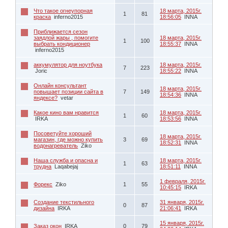
Что такое огнеупорная
18 марта, 2015г.
1
81
краска
inferno2015
18:56:05
INNA
Приближается сезон
заядлой жары , помогите
18 марта, 2015г.
1
100
выбрать кондиционер
18:55:37
INNA
inferno2015
аккумулятор для ноутбука
18 марта, 2015г.
7
223
Joric
18:55:22
INNA
Онлайн консультант
18 марта, 2015г.
повышает позиции сайта в
7
149
18:54:36
INNA
яндексе?
vetar
Какое кино вам нравится
18 марта, 2015г.
1
60
IRKA
18:53:56
INNA
Посоветуйте хороший
18 марта, 2015г.
магазин, где можно купить
3
69
18:52:31
INNA
водонагреватель
Ziko
Наша служба и опасна и
18 марта, 2015г.
1
63
трудна
Laqabejaj
18:51:11
INNA
1 февраля, 2015г.
Форекс
Ziko
1
55
10:45:15
IRKA
Создание текстильного
31 января, 2015г.
0
87
дизайна
IRKA
21:06:41
IRKA
15 января, 2015г.
Заказ окон
IRKA
0
79