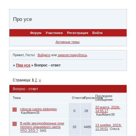
Про усе
Форум
Участники
Регистрация
Войти
Активные темы
Привет, Гость!
Войдите
или
зарегистрируйтесь
.
»
Про усе
»
Вопрос - ответ
Страница:
1
2
»
Вопрос - ответ
Последнее
Тема
Ответов
Просмотров
сообщение
20 марта, 2026г.
robocat casino einloggen
0
28
14:55:17
KaufMann35
KaufMann35
В небе звездообразные огни
13 ноября, 2023г.
теплого оранжевого цвета
33
4485
12:34:01
Ольга
ЧТО ЭТО ?
SAS