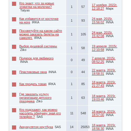
Кто знает, что за новые
17 ноября, 2022г.
этикетки на молочке?
1
57
12:18:27
Марк
Tatyas
Как избавится от косточке
24 мая, 2015г.
1
93
на ноге
IRKA
15:56:02
INNA
Посоветуйте на каком сайте
24 мая, 2015г.
можно заказать билеты на
1
105
15:42:08
INNA
самолет.
IRKA
Выбор душевой системы
19 апреля, 2015г.
1
58
Ziko
12:10:58
INNA
Подарок для любимого
7 апреля, 2015г.
0
49
INNA
08:52:25
INNA
22 марта, 2015г.
Пластиковые окна
INNA
0
44
18:58:31
INNA
18 марта, 2015г.
Как продать товар
IRKA
1
85
21:27:43
INNA
Где заказать услугу
18 марта, 2015г.
организации детского
1
63
19:03:46
INNA
праздника
Ziko
Кто подскажет, как можно
18 марта, 2015г.
насолить обидчику зная его
11
548
18:57:00
INNA
телефон ?
SAS
18 марта, 2015г.
Аккумулятор ноутбука
SAS
14
25053
18:56:30
INNA