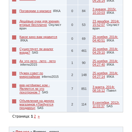
04:26:14
IRKA
3 января, 2015г.
Поговорим о кризисе
IRKA
0
84
10:10:03
IRKA
Дешёвые очки для зрения-
23 декабря, 2014г.
вторые бесплатно
Окулист
0
53
15:52:07
Окулист
врач
врач
Какое кино вам нравится
25 ноября, 2014г.
0
69
IRKA
04:40:51
IRKA
Существует ли аналог
25 ноября, 2014г.
6
461
ворда?
SAS
04:29:10
IRKA
Ах это лето , лето , лето
25 ноября, 2014г.
1
90
inferno2015
04:27:40
IRKA
Нужен совет по
25 ноября, 2014г.
2
148
микрозаймам
inferno2015
04:27:14
IRKA
ввв-нетфирмс.ком -
3 марта, 2014г.
Является ли это
7
851
08:16:12
Павел
лохотроном ?
SAS
Объявления на дверях
8 сентября, 2012г.
магазинов «Требуется
2
114
11:03:37
SAS
продавец»
SAS
Страница:
1
2
»
»
Про усе
»
Вопрос - ответ