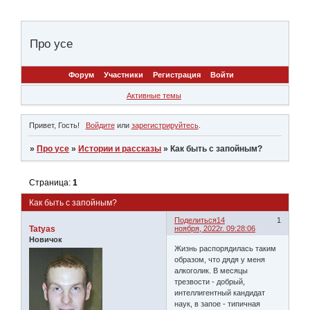
Про усе
Форум
Участники
Регистрация
Войти
Активные темы
Привет, Гость!
Войдите
или
зарегистрируйтесь
.
»
Про усе
»
Истории и рассказы
»
Как быть с запойным?
Страница:
1
Как быть с запойным?
Поделиться
14
1
Tatyas
ноября, 2022г. 09:28:06
Новичок
Жизнь распорядилась таким
образом, что дядя у меня
алкоголик. В месяцы
трезвости - добрый,
интеллигентный кандидат
наук, в запое - типичная