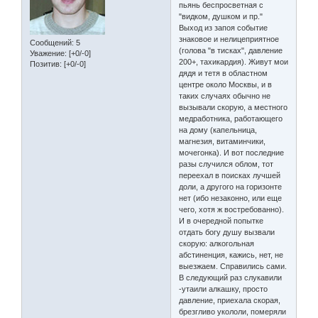
пьянь беспросветная с
"видком, душком и пр."
Выход из запоя событие
знаковое и нелицеприятное
Сообщений:
5
(голова "в тисках", давление
Уважение:
[+0/-0]
200+, тахикардия). Живут мои
Позитив:
[+0/-0]
дядя и тетя в областном
центре около Москвы, и в
таких случаях обычно не
вызывали скорую, а местного
медработника, работающего
на дому (капельница,
магнезия, витаминчики,
мочегонка). И вот последние
разы случился облом, тот
переехал в поисках лучшей
доли, а другого на горизонте
нет (ибо незаконно, или еще
чего, хотя ж востребованно).
И в очередной попытке
отдать богу душу вызвали
скорую: алкогольная
абстиненция, кажись, нет, не
выезжаем. Справились сами.
В следующий раз слукавили
-утаили алкашку, просто
давление, приехала скорая,
брезгливо укололи, померяли