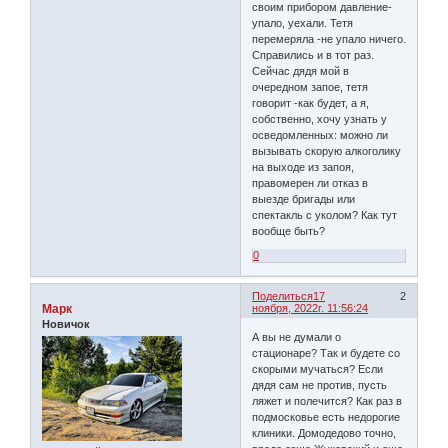
своим прибором давление-
упало, уехали. Тетя
перемеряла -не упало ничего.
Справились и в тот раз.
Сейчас дядя мой в
очередном запое, тетя
говорит -как будет, а я,
собственно, хочу узнать у
осведомленных: можно ли
вызывать скорую алкоголику
на выходе из запоя,
правомерен ли отказ в
выезде бригады или
спектакль с уколом? Как тут
вообще быть?
0
Поделиться
17
2
Марк
ноября, 2022г. 11:56:24
Новичок
А вы не думали о
стационаре? Так и будете со
скорыми мучаться? Если
дядя сам не против, пусть
ляжет и полечится? Как раз в
подмосковье есть недорогие
клиники. Домодедово точно,