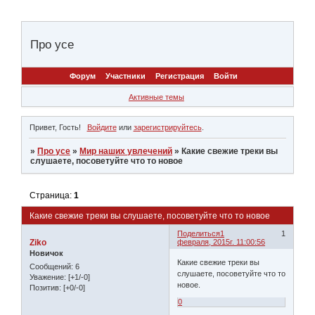
Про усе
Форум
Участники
Регистрация
Войти
Активные темы
Привет, Гость!
Войдите
или
зарегистрируйтесь
.
»
Про усе
»
Мир наших увлечений
»
Какие свежие треки вы
слушаете, посоветуйте что то новое
Страница:
1
Какие свежие треки вы слушаете, посоветуйте что то новое
Поделиться
1
1
Ziko
февраля, 2015г. 11:00:56
Новичок
Какие свежие треки вы
Сообщений:
6
слушаете, посоветуйте что то
Уважение:
[+1/-0]
новое.
Позитив:
[+0/-0]
0