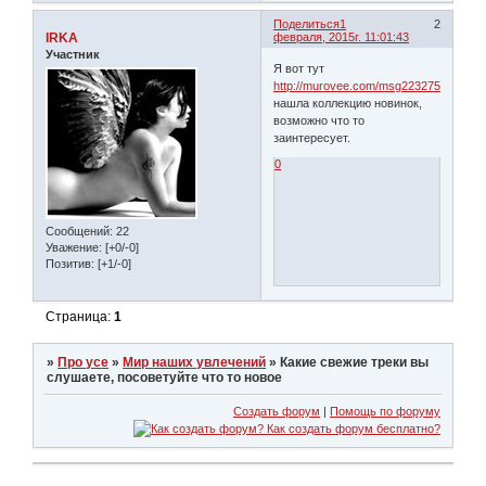
Поделиться
1
2
IRKA
февраля, 2015г. 11:01:43
Участник
Я вот тут
http://murovee.com/msg2232750
нашла коллекцию новинок,
возможно что то
заинтересует.
0
Сообщений:
22
Уважение:
[+0/-0]
Позитив:
[+1/-0]
Страница:
1
»
Про усе
»
Мир наших увлечений
»
Какие свежие треки вы
слушаете, посоветуйте что то новое
Создать форум
|
Помощь по форуму