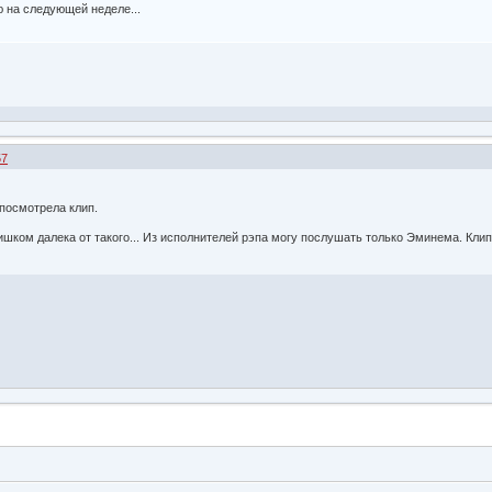
ню на следующей неделе...
57
 посмотрела клип.
лишком далека от такого... Из исполнителей рэпа могу послушать только Эминема. Клип