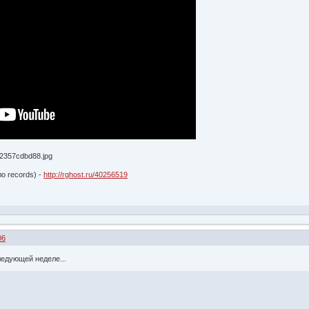
о records) -
http://rghost.ru/40256519
06
следующей неделе...