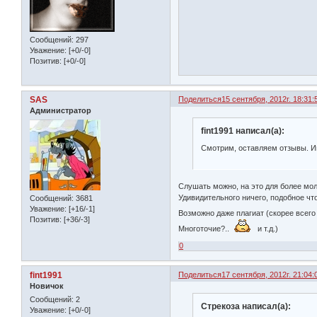
Сообщений:
297
Уважение:
[+0/-0]
Позитив:
[+0/-0]
SAS
Поделиться
15 сентября, 2012г. 18:31:
Администратор
fint1991 написал(а):
Смотрим, оставляем отзывы. И
Слушать можно, на это для более мол
Удивидительного ничего, подобное что
Сообщений:
3681
Уважение:
[+16/-1]
Возможно даже плагиат (скорее всего 
Позитив:
[+36/-3]
Многоточие?..
и т.д.)
0
fint1991
Поделиться
17 сентября, 2012г. 21:04:
Новичок
Сообщений:
2
Стрекоза написал(а):
Уважение:
[+0/-0]