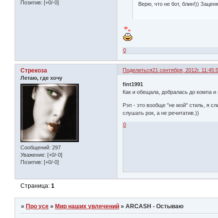
Позитив:
[+0/-0]
Верю, что не бот, блин!)) Заце
0
Стрекоза
Поделиться
21 сентября, 2012г. 11:45:
Летаю, где хочу
fint1991
Как и обещала, добралась до компа и
Рэп - это вообще "не мой" стиль, я с
слушать рок, а не речитатив.))
0
Сообщений:
297
Уважение:
[+0/-0]
Позитив:
[+0/-0]
Страница:
1
»
Про усе
»
Мир наших увлечений
»
ARCASH - Остываю