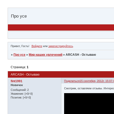
Про усе
Привет, Гость!
Войдите
или
зарегистрируйтесь
.
»
Про усе
»
Мир наших увлечений
»
ARCASH - Остываю
Страница:
1
ARCASH - Остываю
fint1991
Поделиться
15 сентября, 2012г. 15:07:
Новичок
Смотрим, оставляем отзывы. Интере
Сообщений:
2
Уважение:
[+0/-0]
Позитив:
[+0/-0]