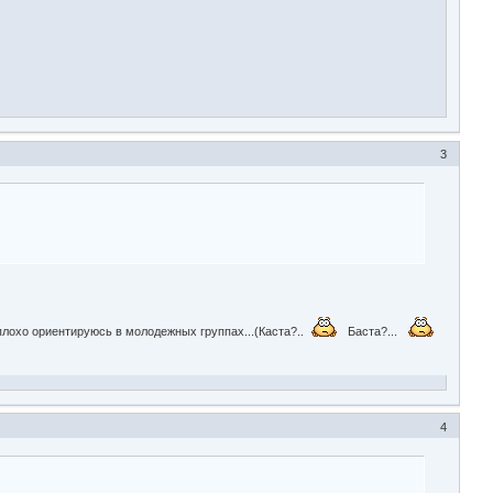
3
 плохо ориентируюсь в молодежных группах...(Каста?..
Баста?...
4