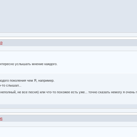
59
нтересно услышать мнение каждого.
одого поколения чем Я, например.
-то слышал...
неполный, не все песня) или что-то похожее есть уже... точно сказать немогу я очень
06