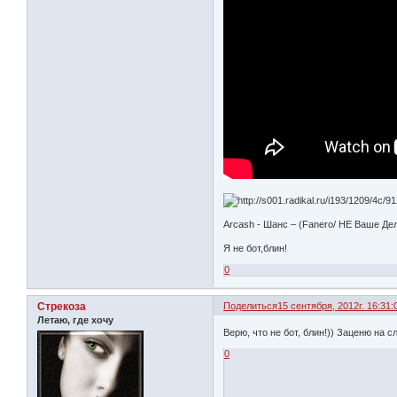
Arcash - Шанс – (Fanero/ НЕ Ваше Дел
Я не бот,блин!
0
Стрекоза
Поделиться
15 сентября, 2012г. 16:31:
Летаю, где хочу
Верю, что не бот, блин!)) Заценю на 
0