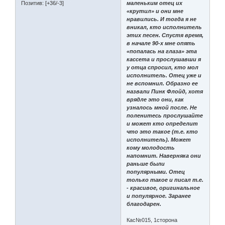
Позитив:
[+36/-3]
маленьким отец их
«крутил» и они мне
нравились. И тогда я не
вникал, кто исполнитель
этих песен. Спустя время,
в начале 90-х мне опять
«попалась на глаза» эта
кассета и прослушавши я
у отца спросил, кто мол
исполнитель. Отец уже и
не вспомнил. Образно ее
назвали Пинк Флойд, хотя
врядле это они, как
узналось мной после. Не
поленитесь прослушайте
и может кто определит
что это такое (т.е. кто
исполнитель). Может
кому молодость
напомнит. Наверняка они
раньше были
популярными. Отец
только такое и писал т.е.
- красивое, оригинальное
и популярное. Заранее
благодарен.
Кас№015, 1сторона