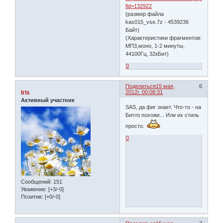
fid=132922
(размер файла
kas015_vse.7z - 4539236
Байт)
(Характеристики фрагментов:
МП3,моно, 1-2 минуты,
44100Гц, 32кБит)
0
Поделиться
15 мая,
6
Iris
2012г. 00:08:31
Активный участник
SAS, да фиг знает. Что-то - на
Битлз похоже... Или их стиль
просто.
0
Сообщений:
151
Уважение:
[+3/-0]
Позитив:
[+0/-0]