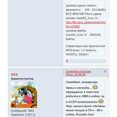
(размер одного любого
фрагмента - 206 - 513 кБайт)
ВСЕ ФРАГМЕТНЫ в одном
архиве: kas063_2vse.7z -
http://file.oboz.ua/download.php?
fid=132883
(размер файла
kas063_2vse.7z - 2843156
Байта)
(Характеристики фрагментов:
МП3,моно, 1-2 минуты,
44100Гц, 32кБит)
0
Поделиться
14 мая,
5
SAS
2012г. 18:48:30
Администратор
Граждане, товарищи,
дамы и господа…
обращаюсь к тем кто
родился в 1950-х годах, ну
в СССР естественно
Эти записи были сделаны
моим отцом в 70-х – 80-х
Сообщений:
3681
годах. Я когда был
Уважение:
[+16/-1]