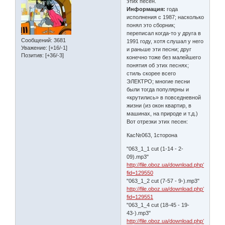
этих песен.
Информация:
года
исполнения с 1987; насколько
понял это сборник;
переписал когда-то у друга в
Сообщений:
3681
1991 году, хотя слушал у него
Уважение:
[+16/-1]
и раньше эти песни; друг
Позитив:
[+36/-3]
конечно тоже без малейшего
понятия об этих песнях;
стиль скорее всего
ЭЛЕКТРО; многие песни
были тогда популярны и
«крутились» в повседневной
жизни (из окон квартир, в
машинах, на природе и т.д.)
Вот отрезки этих песен:
Кас№063, 1сторона
"063_1_1 cut (1-14 - 2-
09).mp3"
http://file.oboz.ua/download.php?
fid=129550
"063_1_2 cut (7-57 - 9-).mp3"
http://file.oboz.ua/download.php?
fid=129551
"063_1_4 cut (18-45 - 19-
43-).mp3"
http://file.oboz.ua/download.php?