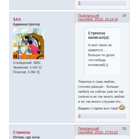
0
Поделиться
8
14
SAS
сентября, 2012г. 15:14:16
Администратор
Стрекоза
написал(а):
А мне такое не
нравится...
Больше по душе
что-нибудь
Сообщений:
3681
потяжелей.))
Уважение:
[+16/-1]
Позитив:
[+36/-3]
Тяжелое я тоже люблю,
(точнее раньше - больше
любил) но сейчас уже не так
сильно и не так много люблю
и не так много слушаю его...
Видимо старею все-таки!
0
Поделиться
8
15
Стрекоза
сентября, 2012г. 17:51:52
Летаю, где хочу