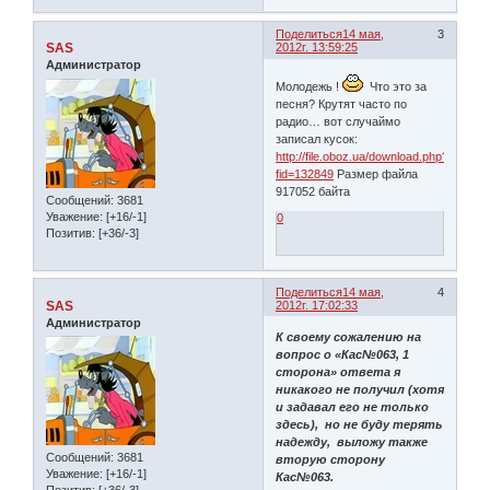
Поделиться
14 мая,
3
SAS
2012г. 13:59:25
Администратор
Молодежь !
Что это за
песня? Крутят часто по
радио… вот случаймо
записал кусок:
http://file.oboz.ua/download.php?
fid=132849
Размер файла
917052 байта
Сообщений:
3681
Уважение:
[+16/-1]
0
Позитив:
[+36/-3]
Поделиться
14 мая,
4
SAS
2012г. 17:02:33
Администратор
К своему сожалению на
вопрос о «Кас№063, 1
сторона» ответа я
никакого не получил (хотя
и задавал его не только
здесь), но не буду терять
надежду, выложу также
Сообщений:
3681
вторую сторону
Уважение:
[+16/-1]
Кас№063.
Позитив:
[+36/-3]