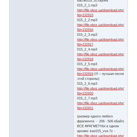
Кас№015, 2сторона
015_2_1.mp3
http://file.oboz.ua/download.php?
fid=132915
015_2_2.mp3
http://file.oboz.ua/download.php?
fid=132916
015_2_3.mp3
http://file.oboz.ua/download.php?
fid=132917
015_2_4.mp3
http://file.oboz.ua/download.php?
fid=132918
015_2_5.mp3
http://file.oboz.ua/download.php?
fid=132919
(!!! – лучшая песня
этой стороны)
015_2_6.mp3
http://file.oboz.ua/download.php?
fid=132920
015_2_7.mp3
http://file.oboz.ua/download.php?
fid=132921
(размер одного любого
фрагмента - 206 - 506 кБайт)
ВСЕ ФРАГМЕТНЫ в одном
архиве: kas015_vse.7z -
http://file.oboz.ua/download.php?