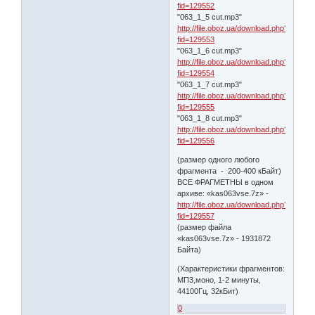
fid=129552
"063_1_5 cut.mp3"
http://file.oboz.ua/download.php?
fid=129553
"063_1_6 cut.mp3"
http://file.oboz.ua/download.php?
fid=129554
"063_1_7 cut.mp3"
http://file.oboz.ua/download.php?
fid=129555
"063_1_8 cut.mp3"
http://file.oboz.ua/download.php?
fid=129556
(размер одного любого
фрагмента - 200-400 кБайт)
ВСЕ ФРАГМЕТНЫ в одном
архиве: «kas063vse.7z» -
http://file.oboz.ua/download.php?
fid=129557
(размер файла
«kas063vse.7z» - 1931872
Байта)
(Характеристики фрагментов:
МП3,моно, 1-2 минуты,
44100Гц, 32кБит)
0