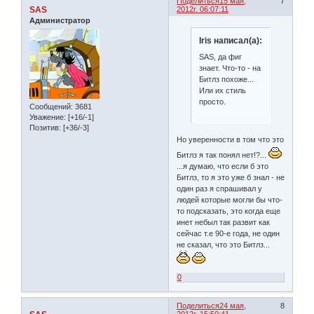
Поделиться
15 мая,
7
SAS
2012г. 06:07:11
Администратор
Iris написал(а):
SAS, да фиг
знает. Что-то - на
Битлз похоже...
Или их стиль
просто.
Сообщений:
3681
Уважение:
[+16/-1]
Позитив:
[+36/-3]
Но уверенности в том что это
Битлз я так понял нет!?...
...я думаю, что если б это
Битлз, то я это уже б знал - не
один раз я спрашивал у
людей которые могли бы что-
то подсказать, это когда еще
инет небыл так развит как
сейчас т.е 90-е года, не один
не сказал, что это Битлз...
0
Поделиться
24 мая,
8