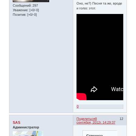
Оно, не?) Песня та же, вроде
Сообщений:
297
и голос этот.
Уважение:
[+0/-0]
Позитив:
[+0/-0]
0
Поделиться
8
12
SAS
сентября, 2012г. 14:29:37
Администратор
Стрекоза