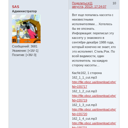
Поделиться
11
10
SAS
августа, 2012г. 17:24:07
Администратор
Вот еще попалась кассета с
неизвестными
исполнителями… Хотелось
бы ее опознать.
Информация: переписал эту
кассету у знакомого в
сентябре-декабре 1988 года,
Сообщений:
3681
который конечно не знает, кто
Уважение:
[+16/-1]
это исполняет. Стиль:Рок. По
Позитив:
[+36/-3]
всей видимости, один
исполнитель на каждую
сторону кассеты…
Кас№162, 1 сторона
162_1_1_cut.mp3
http://file.oboz.ua/download.php?
fid=155717
162_1_2_cut.mp3
http://file.oboz.ua/download.php?
fid=155719
162_1_3_cut.mp3
http://file.oboz.ua/download.php?
fid=155720
162_1_4_cut.mp3
http://file.oboz.ua/download.php?
fid=155721