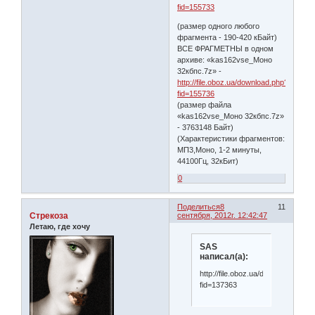
fid=155733
(размер одного любого
фрагмента - 190-420 кБайт)
ВСЕ ФРАГМЕТНЫ в одном
архиве: «kas162vse_Моно
32кбпс.7z» -
http://file.oboz.ua/download.php?
fid=155736
(размер файла
«kas162vse_Моно 32кбпс.7z»
- 3763148 Байт)
(Характеристики фрагментов:
МП3,Моно, 1-2 минуты,
44100Гц, 32кБит)
0
Поделиться
8
11
Стрекоза
сентября, 2012г. 12:42:47
Летаю, где хочу
SAS
написал(а):
http://file.oboz.ua/download.php?
fid=137363