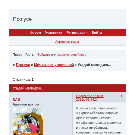
Про усе
Форум
Участники
Регистрация
Войти
Активные темы
Привет, Гость!
Войдите
или
зарегистрируйтесь
.
»
Про усе
»
Мир наших увлечений
»
Угадай мелодию…
Страница:
1
Угадай мелодию…
Поделиться
2 мая,
1
SAS
2012г. 09:34:24
Администратор
Я занимался и занимаюсь
оцифровкой своих старых
Аудио кассет. Иногда
попадаются такие кассеты,
и таких не единицы,
которые толком не описаны