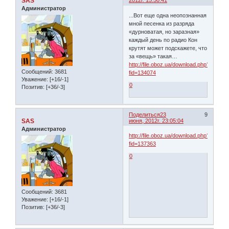
SAS
2012г. 15:50:41
Администратор
...Вот еще одна неопознанная
мной песенка из разряда
«дурноватая, но заразная»
каждый день по радио Кон
крутят может подскажете, что
за «вещь» такая…
http://file.oboz.ua/download.php?
Сообщений:
3681
fid=134074
Уважение:
[+16/-1]
0
Позитив:
[+36/-3]
Поделиться
23
9
SAS
июня, 2012г. 23:05:04
Администратор
http://file.oboz.ua/download.php?
fid=137363
0
Сообщений:
3681
Уважение:
[+16/-1]
Позитив:
[+36/-3]