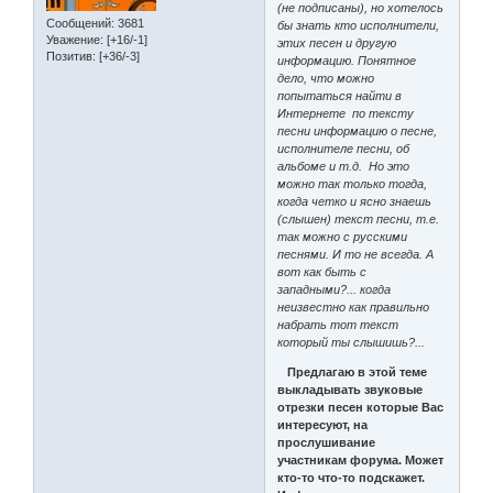
(не подписаны), но хотелось
Сообщений:
3681
бы знать кто исполнители,
Уважение:
[+16/-1]
этих песен и другую
Позитив:
[+36/-3]
информацию. Понятное
дело, что можно
попытаться найти в
Интернете по тексту
песни информацию о песне,
исполнителе песни, об
альбоме и т.д. Но это
можно так только тогда,
когда четко и ясно знаешь
(слышен) текст песни, т.е.
так можно с русскими
песнями. И то не всегда. А
вот как быть с
западными?... когда
неизвестно как правильно
набрать тот текст
который ты слышишь?...
Предлагаю в этой теме
выкладывать звуковые
отрезки песен которые Вас
интересуют, на
прослушивание
участникам форума. Может
кто-то что-то подскажет.