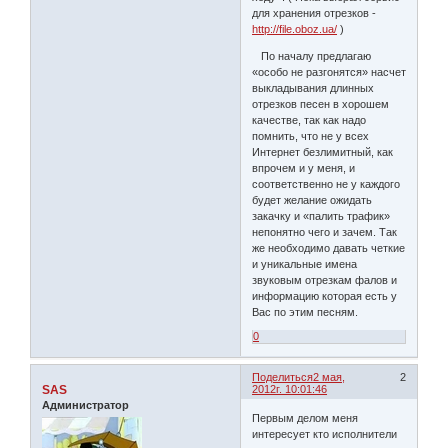
для хранения отрезков -
http://file.oboz.ua/
)
По началу предлагаю
«особо не разгонятся» насчет
выкладывания длинных
отрезков песен в хорошем
качестве, так как надо
помнить, что не у всех
Интернет безлимитный, как
впрочем и у меня, и
соответственно не у каждого
будет желание ожидать
закачку и «палить трафик»
непонятно чего и зачем. Так
же необходимо давать четкие
и уникальные имена
звуковым отрезкам фалов и
информацию которая есть у
Вас по этим песням.
0
Поделиться
2 мая,
2
SAS
2012г. 10:01:46
Администратор
Первым делом меня
интересует кто исполнители