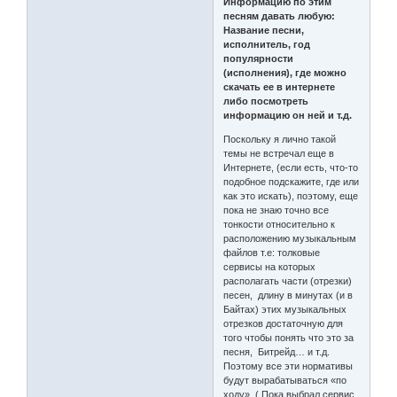
Информацию по этим
песням давать любую:
Название песни,
исполнитель, год
популярности
(исполнения), где можно
скачать ее в интернете
либо посмотреть
информацию он ней и т.д.
Поскольку я лично такой
темы не встречал еще в
Интернете, (если есть, что-то
подобное подскажите, где или
как это искать), поэтому, еще
пока не знаю точно все
тонкости относительно к
расположению музыкальным
файлов т.е: толковые
сервисы на которых
располагать части (отрезки)
песен, длину в минутах (и в
Байтах) этих музыкальных
отрезков достаточную для
того чтобы понять что это за
песня, Битрейд… и т.д.
Поэтому все эти нормативы
будут вырабатываться «по
ходу». ( Пока выбрал сервис