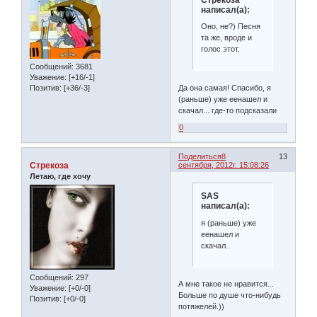
написал(а):
Оно, не?) Песня
та же, вроде и
голос этот.
Сообщений:
3681
Уважение:
[+16/-1]
Да она самая! Спасибо, я
Позитив:
[+36/-3]
(раньше) уже еенашел и
скачал... где-то подсказали
0
Поделиться
8
13
Стрекоза
сентября, 2012г. 15:08:26
Летаю, где хочу
SAS
написал(а):
я (раньше) уже
еенашел и
скачал..
Сообщений:
297
А мне такое не нравится...
Уважение:
[+0/-0]
Больше по душе что-нибудь
Позитив:
[+0/-0]
потяжелей.))