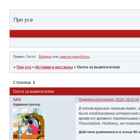
Про усе
Привет, Гость!
Войдите
или
зарегистрируйтесь
.
»
Про усе
»
Истории и рассказы
»
Охота за вымогателем
Страница:
1
Охота за вымогателем
SAS
Поделиться
14 апреля, 2012г. 00:21:54
Администратор
В одном журнале давным-давно, а
была опубликована интересная 
время от времени перечитываю д
Почитайте. Надеюсь, не пожале
Действия развиваются в конце 80-