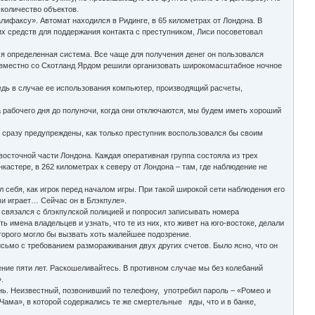
 количество объектов.
ифаксу». Автомат находился в Ридинге, в 65 километрах от Лондона. В
х средств для поддержания контакта с преступником, Лиси посоветовал
я определенная система. Все чаще для получения денег он пользовался
совместно со Скотланд Ярдом решили организовать широкомасштабное ночное
едь в случае ее использования компьютер, производящий расчеты,
 рабочего дня до полуночи, когда они отключаются, мы будем иметь хороший
сразу предупреждены, как только преступник воспользовался бы своим
осточной части Лондона. Каждая оперативная группа состояла из трех
кастере, в 262 километрах к северу от Лондона – там, где наблюдение не
себя, как игрок перед началом игры. При такой широкой сети наблюдения его
ми играет… Сейчас он в Блэкпуле».
 связался с блэкпулской полицией и попросил записывать номера
имена владельцев и узнать, что те из них, кто живет на юго-востоке, делали
оторого могло бы вызвать хоть малейшее подозрение.
сьмо с требованием размораживания двух других счетов. Было ясно, что он
ние пяти лет. Раскошеливайтесь. В противном случае мы без колебаний
.
ь. Неизвестный, позвонивший по телефону, употребил пароль – «Ромео и
Чама», в которой содержались те же смертельные яды, что и в банке,