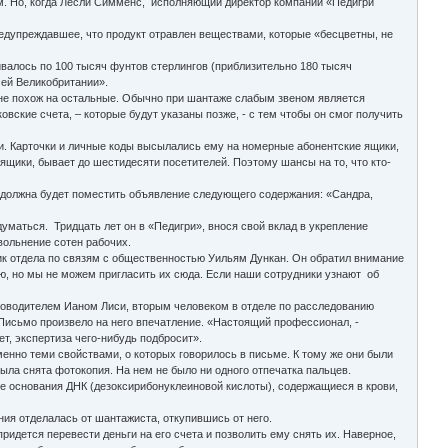
ым. Но, когда Лесли Симменс, исполняющий директор компании «Педигри
едупреждавшее, что продукт отравлен веществами, которые «бесцветны, не
валось по 100 тысяч фунтов стерлингов (приблизительно 180 тысяч
сей Великобритании».
 не похож на остальные. Обычно при шантаже слабым звеном является
вские счета, – которые будут указаны позже, - с тем чтобы он смог получить
и. Карточки и личные коды высылались ему на номерные абонентские ящики,
ящики, бывает до шестидесяти посетителей. Поэтому шансы на то, что кто-
а должна будет поместить объявление следующего содержания: «Сандра,
маться. Тридцать лет он в «Педигри», внося свой вклад в укрепление
вольнение сотен рабочих.
ик отдела по связям с общественностью Уильям Дункан. Он обратил внимание
ию, но мы не можем пригласить их сюда. Если наши сотрудники узнают об
уководителем Ианом Лиси, вторым человеком в отделе по расследованию
. Письмо произвело на него впечатление. «Настоящий профессионал, -
ет, экспертиза чего-нибудь подбросит».
енно теми свойствами, о которых говорилось в письме. К тому же они были
ла снята фотокопия. На нем не было ни одного отпечатка пальцев.
е основания ДНК (дезоксирибонуклеиновой кислоты), содержащиеся в крови,
ния отделалась от шантажиста, откупившись от него.
придется перевести деньги на его счета и позволить ему снять их. Наверное,