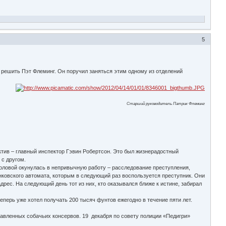
5
решить Пэт Флеминг. Он поручил заняться этим одному из отделений
Старший руководитель Патрик Флеминг
тив – главный инспектор Гэвин Робертсон. Это был жизнерадостный
 с другом.
оловой окунулась в непривычную работу – расследование преступления,
ковского автомата, которым в следующий раз воспользуется преступник. Они
рес. На следующий день тот из них, кто оказывался ближе к истине, забирал
перь уже хотел получать 200 тысяч фунтов ежегодно в течение пяти лет.
авленных собачьих консервов. 19 декабря по совету полиции «Педигри»