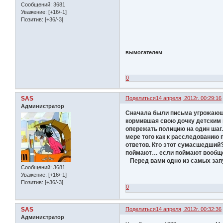
Сообщений:
3681
Уважение:
[+16/-1]
Позитив:
[+36/-3]
вымогателем
0
SAS
Поделиться
14 апреля, 2012г. 00:29:16
Администратор
Сначала были письма угрожающе
кормившая свою дочку детским 
опережать полицию на один шаг.
мере того как к расследованию
ответов. Кто этот сумасшедший
поймают… если поймают вообщ
Перед вами одно из самых запу
Сообщений:
3681
Уважение:
[+16/-1]
Позитив:
[+36/-3]
0
SAS
Поделиться
14 апреля, 2012г. 00:32:36
Администратор