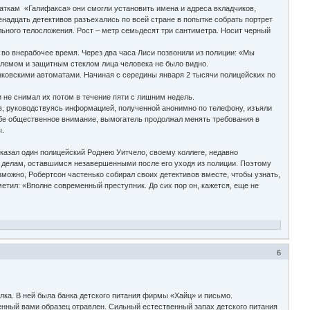
аткам «Галифакса» они смогли установить имена и адреса вкладчиков,
енадцать детективов разъехались по всей стране в попытке собрать портрет
льного телосложения. Рост – метр семьдесят три сантиметра. Носит черный
во внерабочее время. Через два часа Лиси позвонили из полиции: «Мы
 шлемом и защитным стеклом лица человека не было видно.
ковскими автоматами. Начиная с середины января 2 тысячи полицейских по
и не снимал их потом в течение пяти с лишним недель.
, руководствуясь информацией, полученной анонимно по телефону, изъяли
ебе общественное внимание, вымогатель продолжал менять требования в
ы.
азал один полицейский Роднею Уитчело, своему коллеге, недавно
о делам, оставшимся незавершенными после его уходя из полиции. Поэтому
можно, Робертсон частенько собирал своих детективов вместе, чтобы узнать,
етил: «Вполне современный преступник. До сих пор он, кажется, еще не
6
лка. В ней была банка детского питания фирмы «Хайц» и письмо.
ченный вами образец отравлен. Сильный естественный запах детского питания