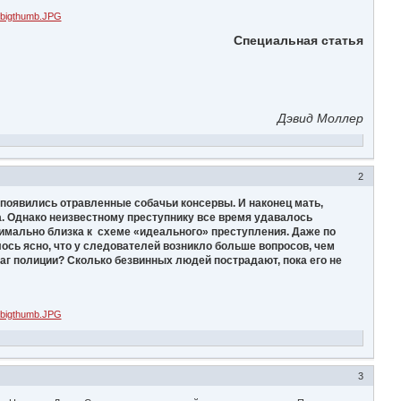
Специальная статья
Дэвид Моллер
2
появились отравленные собачьи консервы. И наконец мать,
а. Однако неизвестному преступнику все время удавалось
симально близка к схеме «идеального» преступления. Даже по
сь ясно, что у следователей возникло больше вопросов, чем
г полиции? Сколько безвинных людей пострадают, пока его не
3