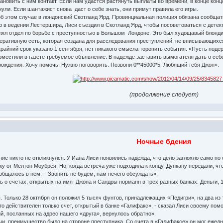
новить с ним контакт. Если нам удастся растянуть выплаты во времени, в конце конц
ли. Если шантажист снова даст о себе знать, они примут правила его игры.
 этом случае в лондонский Скотланд Ярд. Провинциальная полиция обязана сообщать
ью в ведении Лестершира, Лиси съездил в Скотланд Ярд, чтобы посоветоваться с дет
л отдел по борьбе с преступностью в Большом Лондоне. Это был худощавый блондин
еративную сеть, которая создана для расследования преступлений, не вписывающихс
крайний срок указано 1 сентября, нет никакого смысла торопить события. «Пусть подер
оместили в газете требуемое объявление. В надежде заставить вымогателя дать о себе
 рождения. Хочу помочь. Нужно поговорить. Позвони 0**45000*5. Любящий тебя Джон».
(продолжение следует)
Ночные бдения
е никто не откликнулся. У Иана Лиси появились надежда, что дело заглохло само по 
ку от Мелтон Моубрея. Но, когда встреча уже подходила к концу, Дункану передали, ч
ообщалось в нем. – Звонить не будем, нам нечего обсуждать».
о счетах, открытых на имя Джона и Сандры норманн в трех разных банках. Деньги, 1
Только 28 октября он положил 5 тысяч фунтов, принадлежащих «Педигри», на два из 
о действителен только счет, открытый в банке «Галифакс», - сказал Лиси своему помощ
й, посланных на адрес нашего «друга», вернулось обратно».
чи, преимущество было на стороне преступника. Со счета в «Галифаксе» он мог ежед