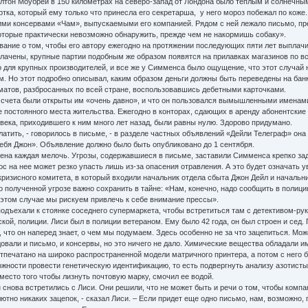
Мелтон Моубрей в 150 километрах на северо-запад от Лондона было теплым и солнечн
ка, который ему только что принесла его секретарша, у него мороз побежал по коже.
ими консервами «Чам», выпускаемыми его компанией. Рядом с ней лежало письмо, пр
оторые практически невозможно обнаружить, прежде чем не накормишь собаку».
ние о том, чтобы его автору ежегодно на протяжении последующих пяти лет выплачи
плачены, крупные партии подобным же образом появятся на прилавках магазинов по в
для крупных производителей, и все же у Симменса было ощущение, что этот случай
. Но этот подробно описывал, каким образом деньги должны быть переведены на банко
оматов, разбросанных по всей стране, воспользовавшись дебетными карточками.
 счета были открыты им «очень давно», и что он пользовался вымышленными именам
 постоянного места жительства. Ежегодно в конторах, сдающих в аренду абонентские 
века, приходившего к ним много лет назад, были равны нулю. Здорово придумано.
атить, - говорилось в письме, - в разделе частных объявлений «Дейли Телеграф» он
тебя Джон». Объявление должно было быть опубликовано до 1 сентября.
на каждая мелочь. Угрозы, содержавшиеся в письме, заставили Симменса крепко заду
с на нее может резко упасть лишь из-за опасения отравления. А это будет означать у
изисного комитета, в который входили начальник отдела сбыта Джон Дейл и начальн
 полученной угрозе важно сохранить в тайне: «Нам, конечно, надо сообщить в полиц
В этом случае мы рискуем привлечь к себе внимание прессы».
подъехали к стоянке соседнего супермаркета, чтобы встретиться там с детективом-р
кой, полиции. Лиси был в полиции ветераном. Ему было 42 года, он был строен и сед
 что он наперед знает, о чем мы подумаем. Здесь особенно не за что зацепиться. Мож
али и письмо, и консервы, но это ничего не дало. Химические вещества обладали им
ечатано на широко распространенной модели матричного принтера, а потом с него бы
жности провести генетическую идентификацию, то есть подвергнуть анализу азотисты
вместо того чтобы лизнуть почтовую марку, смочил ее водой.
снова встретились с Лиси. Они решили, что не может быть и речи о том, чтобы компа
ютно никаких зацепок, - сказал Лиси. – Если придет еще одно письмо, нам, возможно, 