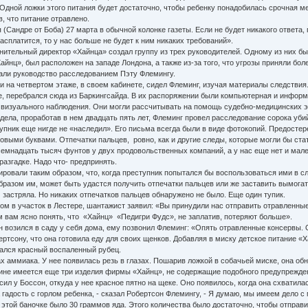
 Одной ложки этого питания будет достаточно, чтобы ребенку понадобилась срочная 
, что питание отравлено.
андре от Боба) 27 марта в обычной колонке газеты. Если не будет никакого ответа,
сплатится, то у нас больше не будет к ним никаких требований».
ительный директор «Хайнца» создал группу из трех руководителей. Одному из них бы
Хайнц», был расположен на западе Лондона, а также из-за того, что угрозы приняли б
али руководство расследованием Пэту Флемингу.
 на четвертом этаже, в своем кабинете, сидел Флеминг, изучая материалы следствия
е, перебрался сюда из Баркингсайда. В их распоряжении были компьютерная и информ
 визуального наблюдения. Они могли рассчитывать на помощь судебно-медицинских эк
ла, проработав в нем двадцать пять лет, Флеминг провел расследование сорока убийс
ступник еще нигде не «наследил». Его письма всегда были в виде фотокопий. Предос
выми буквами. Отпечатки пальцев, ровно, как и другие следы, которые могли бы ста
мнадцать тысяч фунтов у двух продовольственных компаний, а у нас еще нет и малейш
разгадке. Надо что- предпринять.
вали таким образом, что, когда преступник попытался бы воспользоваться ими в сле
образом им, может быть удастся получить отпечатки пальцев или же заставить вымогат
 застряла. Но никаких отпечатков пальцев обнаружено не было. Еще один тупик.
м в участок в Лестере, шантажист заявил: «Вы принудили нас отправить отравленные
 вам ясно понять, что «Хайнц» «Педигри Фудс», не заплатив, потеряют больше».
н возился в саду у себя дома, ему позвонил Флеминг: «Опять отравленные консервы. 
ону, что она готовила еду для своих щенков. Добавляя в миску детское питание «Хай
тался красный воспаленный рубец.
 аммиака. У нее появилась резь в глазах. Пошарив ложкой в собачьей миске, она обн
зине имеется еще три изделия фирмы «Хайнц», не содержащие подобного предупрежде
ил у Боссон, откуда у нее красное пятно на щеке. Оно появилось, когда она схватила
 гадость с горлом ребенка, - сказал Робертсон Флемингу, - Я думаю, мы имеем дело с
этой баночке было 30 граммов яда. Этого количества было достаточно, чтобы отправит