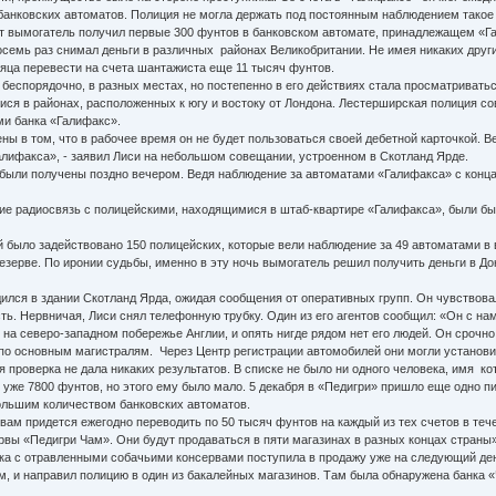
 банковских автоматов. Полиция не могла держать под постоянным наблюдением такое
т вымогатель получил первые 300 фунтов в банковском автомате, принадлежащем «Гал
семь раз снимал деньги в различных районах Великобритании. Не имея никаких други
яца перевести на счета шантажиста еще 11 тысяч фунтов.
еспорядочно, в разных местах, но постепенно в его действиях стала просматриватьс
ся в районах, расположенных к югу и востоку от Лондона. Лестерширская полиция 
и банка «Галифакс».
 в том, что в рабочее время он не будет пользоваться своей дебетной карточкой. В
алифакса», - заявил Лиси на небольшом совещании, устроенном в Скотланд Ярде.
 были получены поздно вечером. Ведя наблюдение за автоматами «Галифакса» с конца
радиосвязь с полицейскими, находящимися в штаб-квартире «Галифакса», были бы 
было задействовано 150 полицейских, которые вели наблюдение за 49 автоматами в в
резерве. По иронии судьбы, именно в эту ночь вымогатель решил получить деньги в Дон
ся в здании Скотланд Ярда, ожидая сообщения от оперативных групп. Он чувствовал 
ь. Нервничая, Лиси снял телефонную трубку. Один из его агентов сообщил: «Он с на
а северо-западном побережье Англии, и опять нигде рядом нет его людей. Он срочно
о основным магистралям. Через Центр регистрации автомобилей они могли установить 
я проверка не дала никаких результатов. В списке не было ни одного человека, имя к
же 7800 фунтов, но этого ему было мало. 5 декабря в «Педигри» пришло еще одно пи
большим количеством банковских автоматов.
м придется ежегодно переводить по 50 тысяч фунтов на каждый из тех счетов в тече
вы «Педигри Чам». Они будут продаваться в пяти магазинах в разных концах страны»
а с отравленными собачьими консервами поступила в продажу уже на следующий ден
, и направил полицию в один из бакалейных магазинов. Там была обнаружена банка «