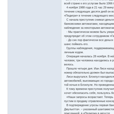
всей стране к его услугам было 1066
4 ноября 1988 года в 21 час 29 мину
течение следующих десяти дней он во
«Педигри» в течение следующего мес
С начала преступник снимал деньги б
банковскими автоматами, находящими
наблюдение за некоторыми автоматам
- Мы практически можем быть уверены
предупредит об этом сотрудником «Г
- До сих пор фактически все деньги
шанс поймать его.
Группы наблюдения, поддерживающие 
личным кодом.
Операция началась 28 ноября. В ней 
человек; три человека находились в 
велось.
Прошло четыре дня. Иан Лиси назодил
номер обязательно должен был выпаст
Лиси выругался. Блэкпул находился н
автомобилей, выезжающих из города п
той ночью в Блэкпуле. Но проведенна
К тому времени преступник получил у
хочет обезопасить себя, пользуясь 
«Наши запросы возрастают. Теперь ва
пустим в продажу отравленные консер
В подтверждение угрозы первая банк
Джульетта». – указанный шантажистом
присланной в «Педигри» в августе.