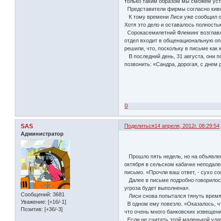
только таким образом мы сможем уста
Представители фирмы согласно кивну
К тому времени Лиси уже сообщил об
Хотя это дело и оставалось полност
Сорокасемилетний Флеминг возглавля
отдел входит в общенациональную оп
решили, что, поскольку в письме как 
В последний день, 31 августа, они п
позвонить: «Сандра, дорогая, с днем
0
SAS
Поделиться
14 апреля, 2012г. 08:29:54
Администратор
Прошло пять недель, но на объявлени
октября в сельском кабачке неподале
письмо. «Прочли ваш ответ, - сухо с
Далее в письме подробно говорилось 
угроза будет выполнена».
Сообщений:
3681
Лиси снова попытался тянуть время. 
Уважение:
[+16/-1]
В одном ему повезло. «Оказалось, чт
Позитив:
[+36/-3]
что очень много банковских извещени
Если не считать этой маленькой уда