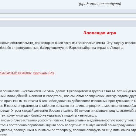
(продолжение следует)
Зловещая игра
ие обстоятельств, при которых были открыты банковские счета. Эту задачу взялся 
 борьбе с преступностью, базирующемуся в Баркингсайде, на окраине Лондона.
а занимались исключительно этим делом. Руководителем группы стал 41-летний детек
ый полицейский. Флеминг и Робертсон, оба сыновья полицейских, всегда ладили друг
ее привычным занятием было наблюдение за действиями известных преступников, с г
. В своем оперативном штабе они по карте пытались определить местоположение бан
поводу. Утром каждый детектив бросал в шляпу 50 пенсов и называл предполагаемый ад
тех, кому никогда и близко не удавалось подойти к выигрышу.
письмо. Это заставило ускорить поиски. Недовольный медлительностью преступник те
готовы постепенно обработать ядами весь ассортимент выпускаемой вами продукции».
дресам, сообщенным анонимом по телефону, полиция обнаружила еще пять банок отр
теля.