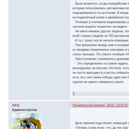
Были моменты, когда полицейским ка
которые пользовались автоматами или
подозреваемого по кусочкам. В конце
мотоциклетный шлем и армейское по
Полиция установила видеокамеры у н
засняли вашего «клиента» на видео».
Не имея никаких других зацепок, по
всей стране следили за 700 автомата
И тут, сразу после начала операции, 
Тем временем между ним и полицией 
из продажи отравленные консервы в м
своих письмах. По совету полиции «П
Преступление становилось доминиру
- Это определенно та самая задача,
вышедшему на пенсию. Уитчело, хоть
он часто приходил в участок собират
есть ли у них какие-нибудь идеи или
сделал ни одного неверного шага».
0
SAS
Поделиться
14 апреля, 2012г. 19:15:57
Администратор
Дело приняло еще более зловещий обо
«Теперь стало ясно, что, до тех пор