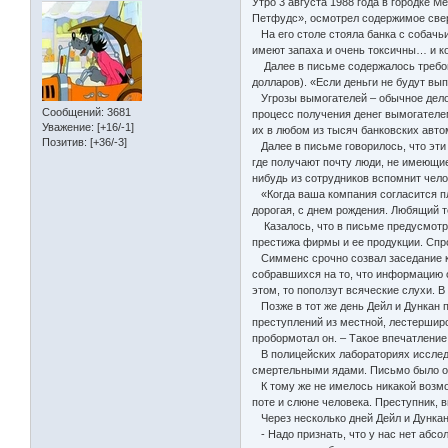
Утро 3 августа 1988 года в городке 
Петфудс», осмотрел содержимое сверт
На его столе стояла банка с собачь
имеют запаха и очень токсичны… и к
Далее в письме содержалось требова
долларов). «Если деньги не будут вы
Угрозы вымогателей – обычное дело 
Сообщений:
3681
процесс получения денег вымогателем
Уважение:
[+16/-1]
их в любом из тысяч банковских авт
Позитив:
[+36/-3]
Далее в письме говорилось, что эти
где получают почту люди, не имеющие
нибудь из сотрудников вспомнит чело
«Когда ваша компания согласится пл
дорогая, с днем рождения. Любящий 
Казалось, что в письме предусмотре
престижа фирмы и ее продукции. Спро
Симменс срочно созвал заседание кр
собравшихся на то, что информацию о
этом, то поползут всяческие слухи. 
Позже в тот же день Дейл и Дункан 
преступлений из местной, лестерширс
пробормотал он. – Такое впечатление,
В полицейских лабораториях исследов
смертельными ядами. Письмо было отп
К тому же не имелось никакой возмо
поте и слюне человека. Преступник, 
Через несколько дней Дейл и Дункан 
- Надо признать, что у нас нет абсол