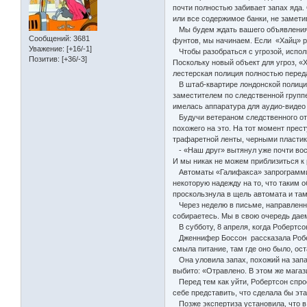
почти полностью забивает запах яда.
или все содержимое банки, не заметив
Мы будем ждать вашего объявления (С
Сообщений:
3681
фунтов, мы начинаем. Если «Хайц» ра
Уважение:
[+16/-1]
Чтобы разобраться с угрозой, исполн
Позитив:
[+36/-3]
Поскольку новый объект для угроз, «
лестерская полиция полностью перед
В штаб-квартире лондонской полиции
заместителем по следственной групп
имелась аппаратура для аудио-видео
Будучи ветераном следственного отде
похожего на это. На тот момент пре
трафаретной ленты, черными пластико
- «Наш друг» вытянул уже почти восе
И мы никак не можем приблизиться к 
Автоматы «Галифакса» запрограммиро
некоторую надежду на то, что таким 
проскользнула в щель автомата и там
Через неделю в письме, направленно
собираетесь. Мы в свою очередь даем
В субботу, 8 апреля, когда Робертсо
Дженнифер Боссон рассказала Робертс
смыла питание, там где оно было, ос
Она уловила запах, похожий на запах
выбито: «Отравлено. В этом же мага
Перед тем как уйти, Робертсон спрос
себе представить, что сделала бы эта
Позже экспертиза установила, что в 