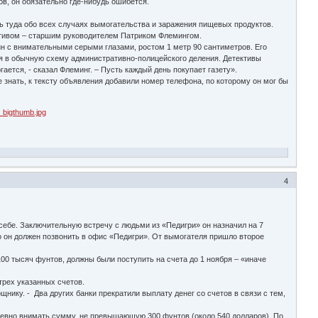
ов, он обязательно где-нибудь ошибется.
 туда обо всех случаях вымогательства и заражения пищевых продуктов.
ективом – старшим руководителем Патриком Флемингом.
 с внимательными серыми глазами, ростом 1 метр 90 сантиметров. Его
я в обычную схему административно-полицейского деления. Детективы
гается, - сказал Флеминг. – Пусть каждый день покупает газету».
 знать, к тексту объявления добавили номер телефона, по которому он мог бы
4
себе. Заключительную встречу с людьми из «Педигри» он назначил на 7
то он должен позвонить в офис «Педигри». От вымогателя пришло второе
00 тысяч фунтов, должны были поступить на счета до 1 ноября – «иначе
трех указанных счетов.
нику. - Два других банки прекратили выплату денег со счетов в связи с тем,
невно внимать сумму, не превышающую 300 фунтов (около 540 долларов). По