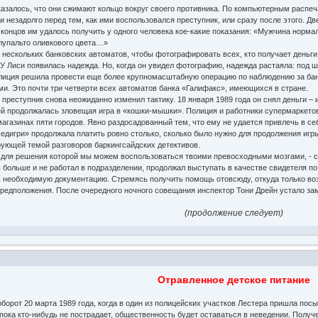
залось, что они сжимают кольцо вокруг своего противника. По компьютерным распеч
 незадолго перед тем, как ими воспользовался преступник, или сразу после этого. Дв
 концов им удалось получить у одного человека кое-какие показания: «Мужчина норма
лупальто оливкового цвета…»
ескольких банковских автоматов, чтобы фотографировать всех, кто получает деньги 
 У Лиси появилась надежда. Но, когда он увидел фотографию, надежда растаяла: под
лиция решила провести еще более крупномасштабную операцию по наблюдению за бан
ми. Это почти три четверти всех автоматов банка «Галифакс», имеющихся в стране.
преступник снова неожиданно изменил тактику. 18 января 1989 года он снял деньги – 
продолжалась зловещая игра в «кошки-мышки». Полиция и работники супермаркетов
агазинах пяти городов. Явно раздосадованный тем, что ему не удается привлечь в с
едигри» продолжала платить ровно столько, сколько было нужно для продолжения игр
ющей темой разговоров баркингсайдских детективов.
 для решения которой мы можем воспользоваться твоими превосходными мозгами, - ск
 больше и не работал в подразделении, продолжал выступать в качестве свидетеля п
ь необходимую документацию. Стремясь получить помощь отовсюду, откуда только воз
 предположения. После очередного ночного совещания инспектор Тони Дрейн устало зам
(продолжение следует)
Отравленное детское питание
рот 20 марта 1989 года, когда в один из полицейских участков Лестера пришла посы
 пока кто-нибудь не пострадает, общественность будет оставаться в неведении. Полу