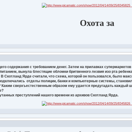
Охота за
го содержания с требованием денег. Затем на прилавках супермаркетов 
питанием, вынула блестящие обломки бритвенного лезвия изо рта ребенк
 В Скотланд Ярде считали, что схема, которой он пользовался, было мак
 подключались отделы полиции, банки и компьютерные системы, становило
? Каким сверхъестественным образом ему удается предугадать каждый ша
е?
танных преступлений нашего времени из архивов Скотланд Ярда.