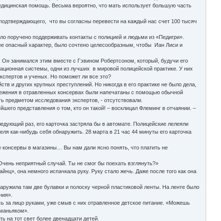
медицинская помощь. Весьма вероятно, что мать использует большую часть
 подтверждающего, что вы согласны перевести на каждый нас счет 100 тысяч
ло поручено поддерживать контакты с полицией и людьми из «Педигри».
олее опасный характер, было сочтено целесообразным, чтобы Иан Лиси и
. Он занимался этим вместе с Гэвином Робертсоном, который, будучи его
ационная системы, одни из лучших в мировой полицейской практике. У них
спертов и ученых. Но поможет ли все это?
тв и других крупных преступлений. Но никогда в его практике не было дела,
тережения в отравленных консервах были напечатаны с помощью обычной
ть предметом исследования экспертов, - отсутствовали.
его представления о том, кто он такой! – восклицал Флеминг в отчаянии. –
дующий раз, его карточка застряла бы в автомате. Полицейские лелеяли
еля как-нибудь себя обнаружить. 28 марта в 21 час 44 минуты его карточка
 консервы в магазины… Вы нам дали ясно понять, что платить не
Очень неприятный случай. Ты не смог бы поехать взглянуть?»
нц», она немного испачкала руку. Руку стало жечь. Даже после того как она
аружила там две булавки и полоску черной пластиковой ленты. На ленте было
ния».
сь за лицо руками, уже смыв с них отравленное детское питание. «Можешь
 маньяком».
ь на тот свет более двенадцати детей.