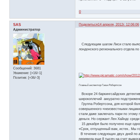
0
SAS
Поделиться
14 апреля, 2012г. 12:06:06
Администратор
Следующим шагом Лиси стало выяснен
лондонского регионального отдела по
Сообщений:
3681
Уважение:
[+16/-1]
Позитив:
[+36/-3]
Главный инспектор Гэвин Робертсон
Вскоре 24 баркингсайдских детектив
широкоплечий аккуратно подстриженн
Группа Робертсона, для которой бол
совершенного «неизвестными лицами»
стали даже заключать пари по этому 
деньги. Но сержант Лен Хайндс среди 
15 декабря было получено еще одно 
«Срок, отпущенный вам, истек.. Мы 
В течение следующих двух дней по а
перевела еще 8 тысяч на счет вымога