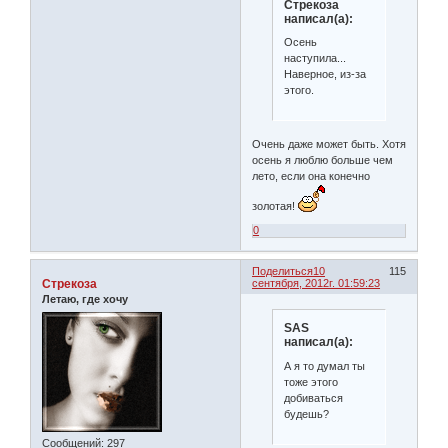
Стрекоза
написал(а):
Осень
наступила...
Наверное, из-за
этого.
Очень даже может быть. Хотя
осень я люблю больше чем
лето, если она конечно
золотая!
0
Поделиться
10
115
Стрекоза
сентября, 2012г. 01:59:23
Летаю, где хочу
SAS
написал(а):
А я то думал ты
тоже этого
добиваться
будешь?
Сообщений:
297