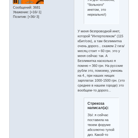
"больного"
Сообщений:
3681
инетом, это
Уважение:
[+16/-1]
нереально!)
Позитив:
[+36/-3]
У меня безпроводной инет,
которой "Интертелеком" (115
кБит/сек), а там безлимитка
очень дорого... скажем 2 гига/
месяц стоит = 60 грн. это у
меня сейчас так. А
Безлимитка насколько я
помню = 360 грн. На русские
рубли это, помоему, умножь
на 4., при наших нищих
зарплатах 1000-1500 грн. (это
среднее в нашем городе) это
вообщем-то дорого...
Стрекоза
написал(а):
ЗЫ: я сейчас
поставила на
твоем форуме
абсолютно тупой
диз. Какой-то