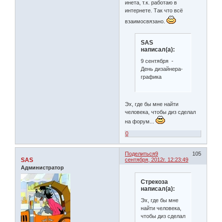
инета, т.к. работаю в
интернете. Так что всё
взаимосвязано.
SAS
написал(а):
9 сентября -
День дизайнера-
графика
Эх, где бы мне найти
человека, чтобы диз сделал
на форум...
0
Поделиться
9
105
SAS
сентября, 2012г. 12:23:49
Администратор
Стрекоза
написал(а):
Эх, где бы мне
найти человека,
чтобы диз сделал