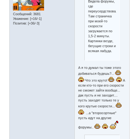
Видела форумы,
где
переусердствовали...
Сообщений:
3681
Там страничка
Уважение:
[+16/-1]
при моей-то
Позитив:
[+36/-3]
скорости
загружается по
1,5-2 минуты.
Картинки везде,
бегущие строки и
всякая лабуда.
А я то думал ты тоже этого
добиваться будешь?...
Что это круто!
А
если кто-то при его скорости
не сможет зайти вообще...
дак пусть и не заходит....
пусть заходят только те у
кого крутые скорости...
...а "второсортные"
пусть идут на другие
форумы..