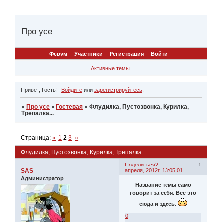
Про усе
Форум
Участники
Регистрация
Войти
Активные темы
Привет, Гость!
Войдите
или
зарегистрируйтесь
.
»
Про усе
»
Гостевая
»
Флудилка, Пустозвонка, Курилка,
Трепалка...
Страница:
«
1
2
3
»
Флудилка, Пустозвонка, Курилка, Трепалка...
Поделиться
2
1
SAS
апреля, 2012г. 13:05:01
Администратор
Название темы само
говорит за себя. Все это
сюда и здесь.
0