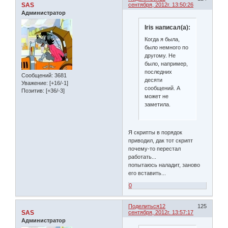
SAS
сентября, 2012г. 13:50:26
Администратор
Iris написал(а):
Когда я была,
было немного по
другому. Не
было, например,
последних
Сообщений:
3681
десяти
Уважение:
[+16/-1]
сообщений. А
Позитив:
[+36/-3]
может не
заметила.
Я скрипты в порядок
приводил, дак тот скрипт
почему-то перестал
работать...
попытаюсь наладит, заново
его вставить...
0
Поделиться
12
125
SAS
сентября, 2012г. 13:57:17
Администратор