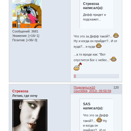
Стрекоза
написал(а):
Дефф придет и
подскажет...
Сообщений:
3681
Уважение:
[+16/-1]
Что это за Дефф такой?...
Позитив:
[+36/-3]
Ну и когда он прийдет?.. И от
куда?... и куда
...а то вроде как: "Вот
спустится Бог с небес..."
0
Поделиться
10
120
Стрекоза
сентября, 2012г. 09:56:59
Летаю, где хочу
SAS
написал(а):
Что это за Дефф
такой?...
Ну
и когда он
прийдет?.. И от