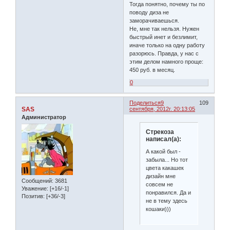
Тогда понятно, почему ты по
поводу диза не
заморачиваешься.
Не, мне так нельзя. Нужен
быстрый инет и безлимит,
иначе только на одну работу
разорюсь. Правда, у нас с
этим делом намного проще:
450 руб. в месяц.
0
Поделиться
9
109
SAS
сентября, 2012г. 20:13:05
Администратор
Стрекоза
написал(а):
А какой был -
забыла... Но тот
цвета какашек
дизайн мне
Сообщений:
3681
совсем не
Уважение:
[+16/-1]
понравился. Да и
Позитив:
[+36/-3]
не в тему здесь
кошаки)))