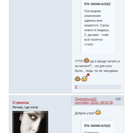
Iris написал(а):
Последние
изменения
админа мне
нравятся. Сразу
новости видишь.
С датами - тоже
всё понятно
стало.
???!!!
да я вроде ничего и
не менял!?... не для кого
было... ведь ты не заходишь
0
Поделиться
10
118
Стрекоза
сентября, 2012г. 08:52:35
Летаю, где хочу
Доброе утро!
Iris написал(а):
Стрекоза,