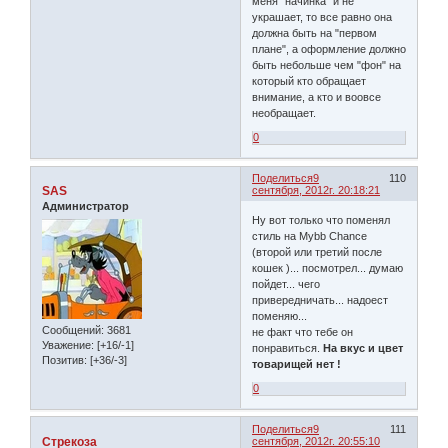
меня "начинка" и не
украшает, то все равно она
должна быть на "первом
плане", а оформление должно
быть небольше чем "фон" на
который кто обращает
внимание, а кто и воовсе
необращает.
0
Поделиться
9
110
SAS
сентября, 2012г. 20:18:21
Администратор
Ну вот только что поменял
стиль на Mybb Chance
(второй или третий после
кошек )... посмотрел... думаю
пойдет... чего
привередничать... надоест
поменяю...
Сообщений:
3681
не факт что тебе он
Уважение:
[+16/-1]
понравиться.
На вкус и цвет
Позитив:
[+36/-3]
товарищей нет !
0
Поделиться
9
111
Стрекоза
сентября, 2012г. 20:55:10