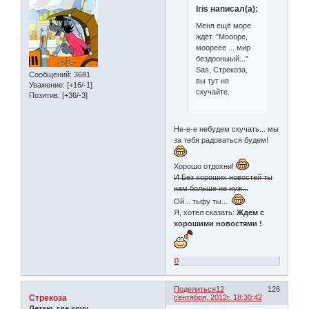
Iris написал(а):
Меня ещё море
ждёт. "Моооре,
моореее ... мир
бездооныый..."
Sas, Стрекоза,
Сообщений:
3681
вы тут не
Уважение:
[+16/-1]
скучайте.
Позитив:
[+36/-3]
Не-е-е небудем скучать... мы
за тебя радоваться будем!
Хорошо отдохни!
И Без хороших новостей ты
нам больше не нуж...
Ой... тьфу ты...
Я, хотел сказать:
Ждем с
хорошими новостями !
0
Поделиться
12
126
Стрекоза
сентября, 2012г. 18:30:42
Летаю, где хочу