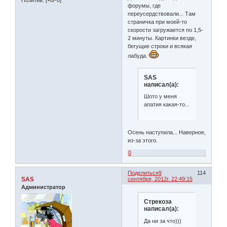
форумы, где
переусердствовали... Там
страничка при моей-то
скорости загружается по 1,5-
2 минуты. Картинки везде,
бегущие строки и всякая
лабуда.
SAS
написал(а):
Шото у меня
апатия какая-то...
Осень наступила... Наверное,
из-за этого.
0
Поделиться
9
114
SAS
сентября, 2012г. 22:49:15
Администратор
Стрекоза
написал(а):
Да ни за что)))