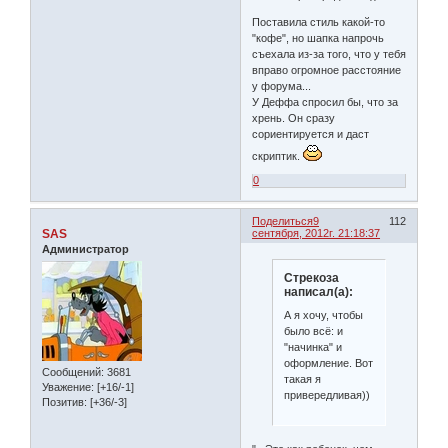
Поставила стиль какой-то
"кофе", но шапка напрочь
съехала из-за того, что у тебя
вправо огромное расстояние
у форума...
У Деффа спросил бы, что за
хрень. Он сразу
сориентируется и даст
скриптик.
0
Поделиться
9
112
SAS
сентября, 2012г. 21:18:37
Администратор
Стрекоза
написал(а):
А я хочу, чтобы
было всё: и
"начинка" и
оформление. Вот
Сообщений:
3681
такая я
Уважение:
[+16/-1]
привередливая))
Позитив:
[+36/-3]