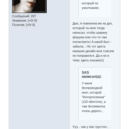
который по
умолчанию.
Сообщений:
297
Уважение:
[+0/-0]
Дык, я поменяла же на диз,
Позитив:
[+0/-0]
который ты мне тогда
написал, чтобы ширину
форума или что-то там
посмотреть! А какой был -
забыла... Но тот цвета
какашек дизайн мне совсем
не понравился. Да и не в
тему здесь кошаки)))
SAS
написал(а):
У меня
безпроводной
инет, которой
"Интертелеком"
(115 кБит/сек), а
там безлимитка
очень дорого...
Ууу... как у вас грустно...