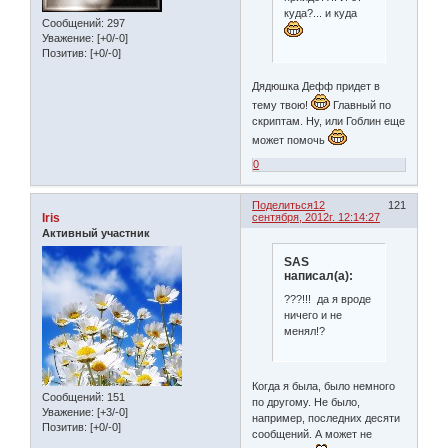
куда?... и куда
Сообщений:
297
Уважение:
[+0/-0]
Позитив:
[+0/-0]
Дядюшка Дефф придет в
тему твою!
Главный по
скриптам. Ну, или Гоблин еще
может помочь
0
Поделиться
12
121
Iris
сентября, 2012г. 12:14:27
Активный участник
SAS
написал(а):
???!!! да я вроде
ничего и не
менял!?
Когда я была, было немного
Сообщений:
151
по другому. Не было,
Уважение:
[+3/-0]
например, последних десяти
Позитив:
[+0/-0]
сообщений. А может не