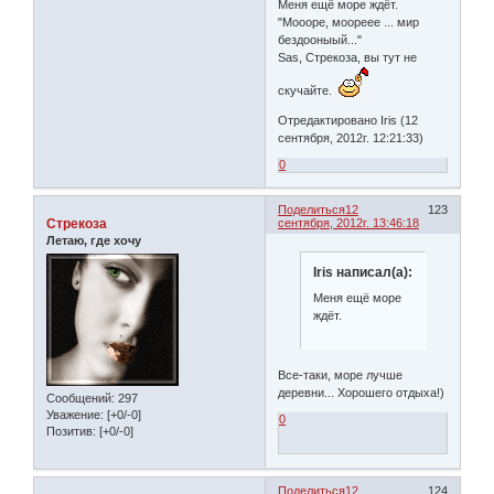
Меня ещё море ждёт.
"Моооре, моореее ... мир
бездооныый..."
Sas, Стрекоза, вы тут не
скучайте.
Отредактировано Iris (12
сентября, 2012г. 12:21:33)
0
Поделиться
12
123
Стрекоза
сентября, 2012г. 13:46:18
Летаю, где хочу
Iris написал(а):
Меня ещё море
ждёт.
Все-таки, море лучше
деревни... Хорошего отдыха!)
Сообщений:
297
Уважение:
[+0/-0]
0
Позитив:
[+0/-0]
Поделиться
12
124