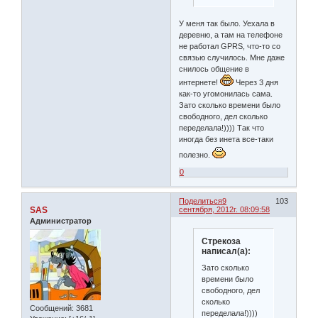
У меня так было. Уехала в
деревню, а там на телефоне
не работал GPRS, что-то со
связью случилось. Мне даже
снилось общение в
интернете!
Через 3 дня
как-то угомонилась сама.
Зато сколько времени было
свободного, дел сколько
переделала!)))) Так что
иногда без инета все-таки
полезно.
0
Поделиться
9
103
SAS
сентября, 2012г. 08:09:58
Администратор
Стрекоза
написал(а):
Зато сколько
времени было
свободного, дел
сколько
Сообщений:
3681
переделала!))))