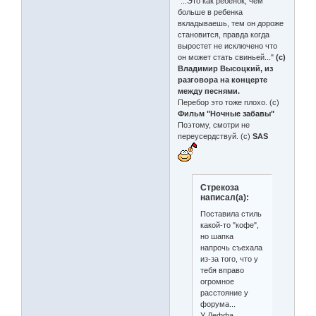
"...Это как ребенок, чем
больше в ребенка
вкладываешь, тем он дороже
становится, правда когда
выростет не исключено что
он может стать свиньей..."
(с)
Владимир Высоцкий, из
разговора на концерте
между песнями.
Перебор это тоже плохо. (с)
Фильм "Ночные забавы"
Поэтому, смотри не
переусердствуй. (с)
SAS
Стрекоза
написал(а):
Поставила стиль
какой-то "кофе",
но шапка
напрочь съехала
из-за того, что у
тебя вправо
огромное
расстояние у
форума...
У Деффа