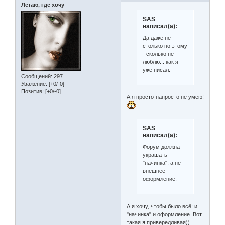
Летаю, где хочу
SAS
написал(а):
Да даже не
столько по этому
- сколько не
люблю... как я
уже писал.
Сообщений:
297
Уважение:
[+0/-0]
Позитив:
[+0/-0]
А я просто-напросто не умею!
SAS
написал(а):
Форум должна
украшать
"начинка", а не
внешнее
оформление.
А я хочу, чтобы было всё: и
"начинка" и оформление. Вот
такая я привередливая))