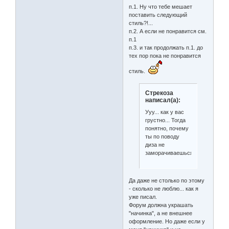
п.1. Ну что тебе мешает
поставить следующий
стиль?!...
п.2. А если не понравится см.
п.1
п.3. и так продолжать п.1. до
тех пор пока не понравится
стиль.
Стрекоза
написал(а):
Ууу... как у вас
грустно... Тогда
понятно, почему
ты по поводу
диза не
заморачиваешься.
Да даже не столько по этому
- сколько не люблю... как я
уже писал.
Форум должна украшать
"начинка", а не внешнее
оформление. Но даже если у