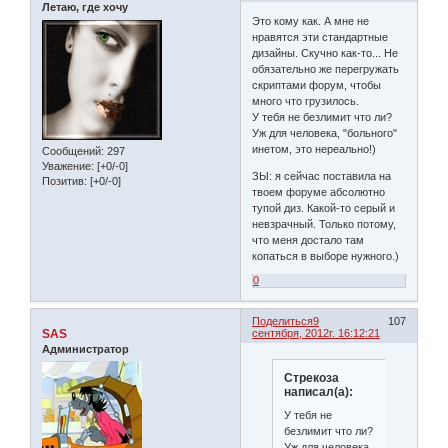
Летаю, где хочу
Это кому как. А мне не
нравятся эти стандартные
дизайны. Скучно как-то... Не
обязательно же перегружать
скриптами форум, чтобы
много что грузилось.
У тебя не безлимит что ли?
Уж для человека, "больного"
инетом, это нереально!)
Сообщений:
297
Уважение:
[+0/-0]
ЗЫ: я сейчас поставила на
Позитив:
[+0/-0]
твоем форуме абсолютно
тупой диз. Какой-то серый и
невзрачный. Только потому,
что меня достало там
копаться в выборе нужного.)
0
Поделиться
9
107
SAS
сентября, 2012г. 16:12:21
Администратор
Стрекоза
написал(а):
У тебя не
безлимит что ли?
Уж для человека,