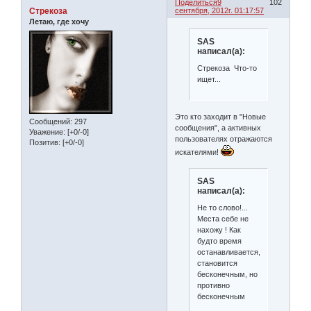
Поделиться
9
102
Стрекоза
сентября, 2012г. 01:17:57
Летаю, где хочу
SAS
написал(а):
Стрекоза Что-то
ищет...
Это кто заходит в "Новые
Сообщений:
297
сообщения", а активных
Уважение:
[+0/-0]
пользователях отражаются
Позитив:
[+0/-0]
искателями!
SAS
написал(а):
Не то слово!...
Места себе не
нахожу ! Как
будто время
останавливается,
становится
бесконечным, но
противно
бесконечным