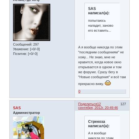
SAS
написал(а):
попытаюсь
наладит, заново
его вставить...
Сообщений:
297
А я вообще никогда по этим
Уважение:
[+0/-0]
"последним сообщениям" не
Позитив:
[+0/-0]
хожу... Не знаю, мне не
нравится, когда новое окно
открывается в одном и том
же форуме. Сразу бегу в
"Новые сообщения" и всё там
прекрасно вижу.
0
Поделиться
12
127
SAS
сентября, 2012г. 20:49:46
Администратор
Стрекоза
написал(а):
А я вообще
никогда по этим