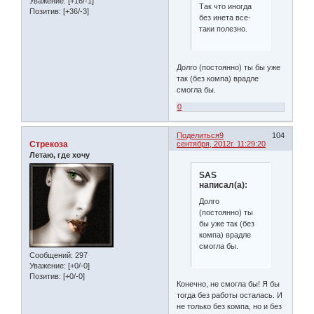
Уважение:
[+16/-1]
Так что иногда
Позитив:
[+36/-3]
без инета все-
таки полезно.
Долго (постоянно) ты бы уже
так (без компа) врадле
смогла бы.
0
Поделиться
9
104
Стрекоза
сентября, 2012г. 11:29:20
Летаю, где хочу
SAS
написал(а):
Долго
(постоянно) ты
бы уже так (без
компа) врадле
смогла бы.
Сообщений:
297
Уважение:
[+0/-0]
Позитив:
[+0/-0]
Конечно, не смогла бы! Я бы
тогда без работы осталась. И
не только без компа, но и без