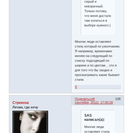
серый и
невзрачный.
Только потому,
что меня достало
там копаться в
выборе нужного.)
Многие люди оставляют
стиль который по умолчанию.
Я например, временами
меняю на следующий по
списку подходящий по
ширине и по цветам... это я
для того что бы заодно и
просматривать какие бывают
стили.
0
Поделиться
9
108
Стрекоза
сентября, 2012г. 17:00:28
Летаю, где хочу
SAS
написал(а):
Многие люди
оставляют стиль