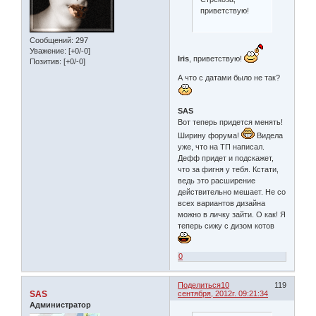
приветствую!
Сообщений:
297
Уважение:
[+0/-0]
Iris
, приветствую!
Позитив:
[+0/-0]
А что с датами было не так?
SAS
Вот теперь придется менять!
Ширину форума!
Видела
уже, что на ТП написал.
Дефф придет и подскажет,
что за фигня у тебя. Кстати,
ведь это расширение
действительно мешает. Не со
всех вариантов дизайна
можно в личку зайти. О как! Я
теперь сижу с дизом котов
0
Поделиться
10
119
SAS
сентября, 2012г. 09:21:34
Администратор