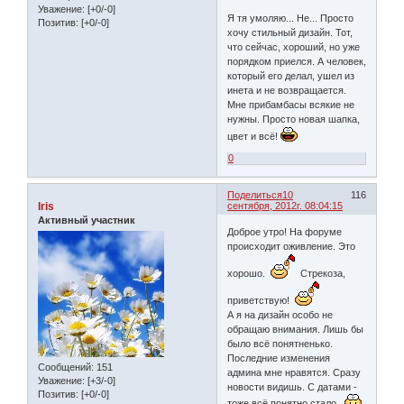
Уважение:
[+0/-0]
Я тя умоляю... Не... Просто
Позитив:
[+0/-0]
хочу стильный дизайн. Тот,
что сейчас, хороший, но уже
порядком приелся. А человек,
который его делал, ушел из
инета и не возвращается.
Мне прибамбасы всякие не
нужны. Просто новая шапка,
цвет и всё!
0
Поделиться
10
116
Iris
сентября, 2012г. 08:04:15
Активный участник
Доброе утро! На форуме
происходит оживление. Это
хорошо.
Стрекоза,
приветствую!
А я на дизайн особо не
обращаю внимания. Лишь бы
было всё понятненько.
Последние изменения
Сообщений:
151
админа мне нравятся. Сразу
Уважение:
[+3/-0]
новости видишь. С датами -
Позитив:
[+0/-0]
тоже всё понятно стало.