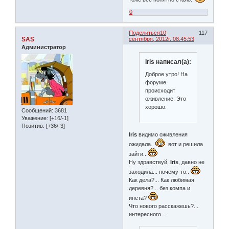
0
Поделиться
10
117
SAS
сентября, 2012г. 08:45:53
Администратор
Iris написал(а):
Доброе утро! На
форуме
происходит
оживление. Это
хорошо.
Сообщений:
3681
Уважение:
[+16/-1]
Позитив:
[+36/-3]
Iris
видимо оживления
ожидала..
вот и решила
зайти...
Ну здравствуй,
Iris
, давно не
заходила... почему-то..
Как дела?... Как любимая
деревня?... без компа и
инета?
Что нового расскажешь?...
интересного...