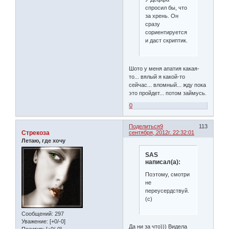
спросил бы, что
за хрень. Он
сразу
сориентируется
и даст скриптик.
Шото у меня апатия какая-
то... вялый я какой-то
сейчас... вломный... жду пока
это пройдет... потом займусь.
0
Поделиться
9
113
Стрекоза
сентября, 2012г. 22:32:01
Летаю, где хочу
SAS
написал(а):
Поэтому, смотри
не
переусердствуй.
(с)
Сообщений:
297
Уважение:
[+0/-0]
Да ни за что))) Видела
Позитив:
[+0/-0]