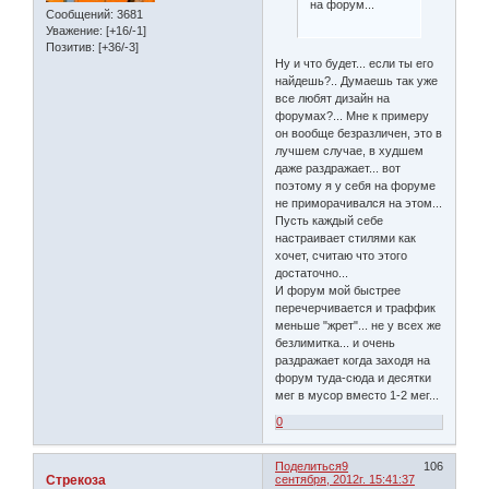
на форум...
Сообщений:
3681
Уважение:
[+16/-1]
Позитив:
[+36/-3]
Ну и что будет... если ты его
найдешь?.. Думаешь так уже
все любят дизайн на
форумах?... Мне к примеру
он вообще безразличен, это в
лучшем случае, в худшем
даже раздражает... вот
поэтому я у себя на форуме
не приморачивался на этом...
Пусть каждый себе
настраивает стилями как
хочет, считаю что этого
достаточно...
И форум мой быстрее
перечерчивается и траффик
меньше "жрет"... не у всех же
безлимитка... и очень
раздражает когда заходя на
форум туда-сюда и десятки
мег в мусор вместо 1-2 мег...
0
Поделиться
9
106
Стрекоза
сентября, 2012г. 15:41:37