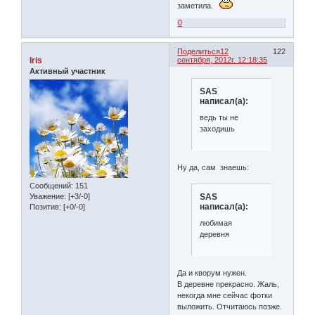
заметила.
0
Поделиться
12
122
Iris
сентября, 2012г. 12:18:35
Активный участник
SAS
написал(а):
ведь ты не
заходишь
Ну да, сам знаешь:
Сообщений:
151
SAS
Уважение:
[+3/-0]
написал(а):
Позитив:
[+0/-0]
любимая
деревня
Да и кворум нужен.
В деревне прекрасно. Жаль,
некогда мне сейчас фотки
выложить. Отчитаюсь позже.