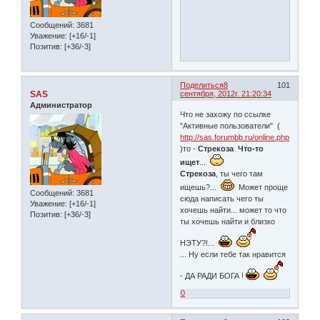
Сообщений:
3681
Уважение:
[+16/-1]
Позитив:
[+36/-3]
Поделиться
8
101
SAS
сентября, 2012г. 21:20:34
Администратор
Что не захожу по ссылке
"Активные пользователи" (
http://sas.forumbb.ru/online.php
)то -
Стрекоза Что-то
ищет
...
Стрекоза
, ты чего там
ищешь?...
Может проще
Сообщений:
3681
сюда написать чего ты
Уважение:
[+16/-1]
хочешь найти... может то что
Позитив:
[+36/-3]
ты хочешь найти и близко
НЭТУ?!...
... Ну если тебе так нравится
- ДА РАДИ БОГА !
0