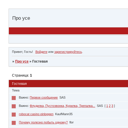
Про усе
Привет, Гость!
Войдите
или
зарегистрируйтесь
.
»
Про усе
»
Гостевая
Страница:
1
Гостевая
Тема
Важно:
Первое сообщение
SAS
Важно:
Флудилка, Пустозвонка, Курилка, Трепалка...
SAS
[
1
2
3
]
robocat casino einloggen
KaufMann35
Почему полезно побыть одному?
flor