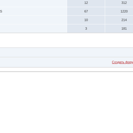
12
312
AS
67
1220
10
214
3
181
Создать фор