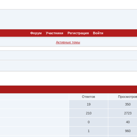
Форум
Участники
Регистрация
Войти
Активные темы
Ответов
Просмотро
19
350
210
2723
0
40
1
960