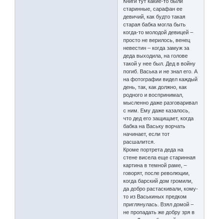
Книги тут какие-то были
старинные, сарафан ее
девичий, как будто такая
старая бабка могла быть
когда-то молодой девицей –
просто не верилось, венец
невестин – когда замуж за
деда выходила, на голове
такой у нее был. Дед в войну
погиб. Васька и не знал его. А
на фотографии видел каждый
день, так, как должно, как
родного и воспринимал,
мысленно даже разговаривал
с ним. Ему даже казалось,
что дед его защищает, когда
бабка на Ваську ворчать
начинает, если тот
расшалится.
Кроме портрета деда на
стене висела еще старинная
картина в темной раме, –
говорят, после революции,
когда барский дом громили,
да добро растаскивали, кому-
то из Васькиных предком
приглянулась. Взял домой –
не пропадать же добру зря в