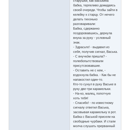
старушки, как Васькина
бабка, терпеливо дожидаясь
своей очереди. Чтобы зайти в
келейку к старцу. От нечего
делать тихонько
разговаривали:
Бабка, сдержанно
поздоровавшись, дернула
внука за руку - условный
знак.
- Здрасьте! - выдавил из
себя, получив сигнал, Васька.
- С внучкóм пришла? -
полюбопытствовали
присутсвовавшие.
- Оставить не с кем, -
вздохнула бабка. - Как бы не
напакостил один-то.
Кто-то сунул в руку Ваське в
руку две-три карамельки.
- На-ко, малец, попотчую
хоть тебя!
- Спасибо! - по известному
сигналу ответил Васька,
засовывая карамельку в рот.
Бабка с Васькой присели на
свободные чурбаки. И стали
молча слушать прерванный