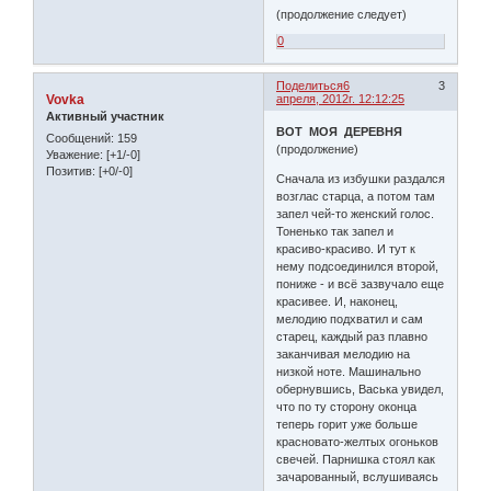
(продолжение следует)
0
Поделиться
6
3
Vovka
апреля, 2012г. 12:12:25
Активный участник
ВОТ МОЯ ДЕРЕВНЯ
Сообщений:
159
(продолжение)
Уважение:
[+1/-0]
Позитив:
[+0/-0]
Сначала из избушки раздался
возглас старца, а потом там
запел чей-то женский голос.
Тоненько так запел и
красиво-красиво. И тут к
нему подсоединился второй,
пониже - и всё зазвучало еще
красивее. И, наконец,
мелодию подхватил и сам
старец, каждый раз плавно
заканчивая мелодию на
низкой ноте. Машинально
обернувшись, Васька увидел,
что по ту сторону оконца
теперь горит уже больше
красновато-желтых огоньков
свечей. Парнишка стоял как
зачарованный, вслушиваясь