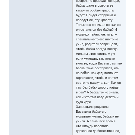
помрет, не приведи Господи,
бабка, даже в смерти ее
какая-то особая красота
будет. Придут старушки и
наведут ее, эту красоту.
Только не понимал он, как же
он останется без бабки? И
молился тайно, как умел –
специально-то его никто не
учил, родители запрещали, –
чтобы бабка всегда-всегда
жила на этом свете. А уж
если умирать, так только
вместе, когда Васька сам, как
бабка, тоже состарится, или
на войне, как дед, погибнет
героически, чтобы и на том
свете не разлучаться. Как он
там без бабки дорогу найдет
в рай? А бабка точно знала,
как и что там надо делать и
куда идти.
Запрещали родители
Васькины бабке его
молитвам учить, бабка и не
учила. А сама, все время
что-нибудь напевала
церковное да божественное,