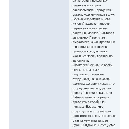
да истории про разных
святых по вечерам
рассказывала – вроде как
сказки, – да молилась вслух.
Васька и запомнил много
историй разных, напевов
церковных и не совсем
понятных молитв. Повторял
мысленно. Перепутает
бывало все, а как правильно
– спросить не решался,
дожидался, когда снова
услышит, чтобы правильно
запомнить.
Обижался Васька на бабку
только когда она к
подружкам, таким же
старушкам, как она сама,
уходила, да еще к какому-то
старцу, что жил на другом
берегу. Просился Васька с
бабкой пойти, а та редко
брала его с собой. Не
понимал Васька, что
отдохнуть ей, старой, и от
него тоже хоть немного надо.
За ним же – глаз да глаз
нужен. Отдохнешь тут! Дома