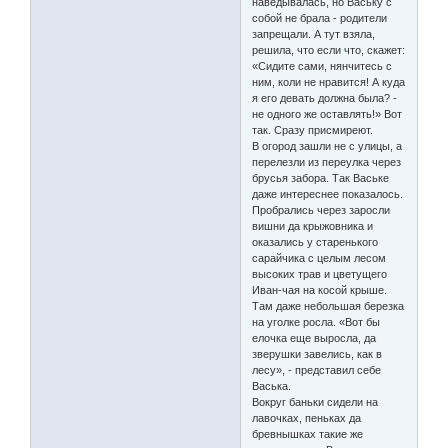
наведывалась, но Ваську с
собой не брала - родители
запрещали. А тут взяла,
решила, что если что, скажет:
«Сидите сами, нянчитесь с
ним, коли не нравится! А куда
я его девать должна была? -
не одного же оставлять!» Вот
так. Сразу присмиреют.
В огород зашли не с улицы, а
перелезли из переулка через
брусья забора. Так Ваське
даже интереснее показалось.
Пробрались через заросли
вишни да крыжовника и
оказались у старенького
сарайчика с целым лесом
высоких трав и цветущего
Иван-чая на косой крыше.
Там даже небольшая березка
на уголке росла. «Вот бы
елочка еще выросла, да
зверушки завелись, как в
лесу», - представил себе
Васька.
Вокруг баньки сидели на
лавочках, пеньках да
бревнышках такие же