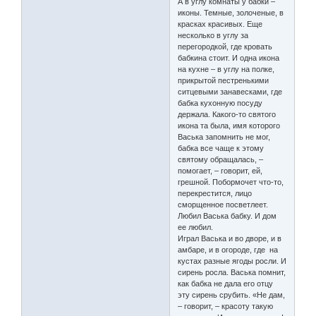
А в углу комнаты у бабки –
иконы. Темные, золоченые, в
красках красивых. Еще
несколько в углу за
перегородкой, где кровать
бабкина стоит. И одна икона
на кухне – в углу на полке,
прикрытой пестренькими
ситцевыми занавесками, где
бабка кухонную посуду
держала. Какого-то святого
икона та была, имя которого
Васька запомнить не мог,
бабка все чаще к этому
святому обращалась, –
помогает, – говорит, ей,
грешной. Побормочет что-то,
перекрестится, лицо
сморщенное посветлеет.
Любил Васька бабку. И дом
ее любил.
Играл Васька и во дворе, и в
амбаре, и в огороде, где на
кустах разные ягоды росли. И
сирень росла. Васька помнит,
как бабка не дала его отцу
эту сирень срубить. «Не дам,
– говорит, – красоту такую