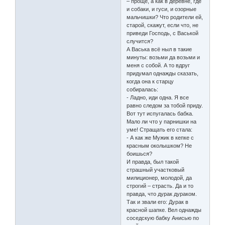
– проще, а как в деревне, где
и собаки, и гуси, и озорные
мальчишки? Что родители ей,
старой, скажут, если что, не
приведи Господь, с Васькой
случится?
А Васька всё ныл в такие
минуты: возьми да возьми и
меня с собой. А то вдруг
придумал однажды сказать,
когда она к старцу
собиралась:
- Ладно, иди одна. Я все
равно следом за тобой приду.
Вот тут испугалась бабка.
Мало ли что у парнишки на
уме! Стращать его стала:
- А как же Мужик в кепке с
красным околышком? Не
боишься?
И правда, был такой
страшный участковый
милиционер, молодой, да
строгий – страсть. Да и то
правда, что дурак дураком.
Так и звали его: Дурак в
красной шапке. Вел однажды
соседскую бабку Анисью по