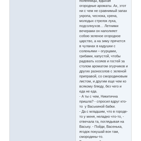
поленницы, вдыхая
огородные ароматы. Ах, этот
ни с чем не сравнимый запах
укропа, чеснока, хрена,
молодых стрелок лука,
подсолнухов… Летними
вечерами он наполняет
собою зеленое огородное
царство, а на зиму прячется
в чуланах в кадушки с
соленьями – огурцами,
грибами, капустой, чтобы
радовать хозяев и гостей за
столом ароматом огурчиков и
других разносолов с зеленой
приправой, со смородиновым
листом, и другим еще чем ко
всякому блюду, без чего и
еда не еда.
- А ты с чем, Никитична
пришла? - спросил вдруг кто-
то у Васькиной бабки.
- Да с младшим, что в городе-
то у меня, неладно что-то, -
отвечала та, поглядывая на
Ваську. - Пойди, Васенька,
ягодок покушай вон там,
смородины-то.