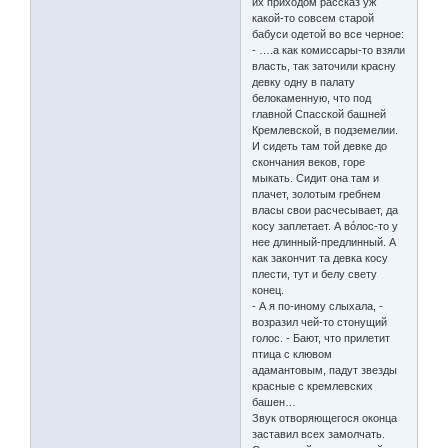
их приходом рассказ уж
какой-то совсем старой
бабуси одетой во все черное:
- ….а как комиссары-то взяли
власть, так заточили красну
девку одну в палату
белокаменную, что под
главной Спасской башней
Кремлевской, в подземелии.
И сидеть там той девке до
скончания веков, горе
мыкать. Сидит она там и
плачет, золотым гребнем
власы свои расчесывает, да
косу заплетает. А вóлос-то у
нее длинный-предлинный. А
как закончит та девка косу
плести, тут и белу свету
конец.
- А я по-иному слыхала, -
возразил чей-то стонущий
голос. - Бают, что прилетит
птица с клювом
адамантовым, падут звезды
красные с кремлевских
башен…
Звук отворяющегося оконца
заставил всех замолчать.