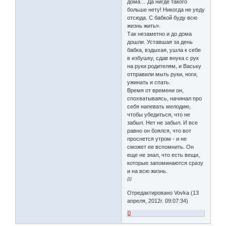
дома… Да нигде такого
больше нету! Никогда не уеду
отсюда. С бабкой буду всю
жизнь жить».
Так незаметно и до дома
дошли. Уставшая за день
бабка, вздыхая, ушла к себе
в избушку, сдав внука с рук
на руки родителям, и Ваську
отправили мыть руки, ноги,
ужинать и спать.
Время от времени он,
спохватываясь, начинал про
себя напевать мелодию,
чтобы убедиться, что не
забыл. Нет не забыл. И все
равно он боялся, что вот
проснется утром - и не
сможет ее вспомнить. Он
еще не знал, что есть вещи,
которые запоминаются сразу
и на всю жизнь.
///
Отредактировано Vovka (13
апреля, 2012г. 09:07:34)
0