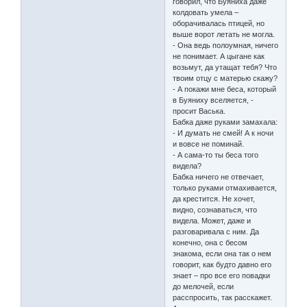
говорил, что Буяниха даже
колдовать умела –
оборачивалась птицей, но
выше ворот летать не могла.
- Она ведь полоумная, ничего
не понимает. А цыгане как
возьмут, да утащат тебя? Что
твоим отцу с матерью скажу?
- А покажи мне беса, который
в Буяниху вселяется, -
просит Васька.
Бабка даже руками замахала:
- И думать не смей! А к ночи
и вовсе не поминай.
- А сама-то ты беса того
видела?
Бабка ничего не отвечает,
только руками отмахивается,
да крестится. Не хочет,
видно, сознаваться, что
видела. Может, даже и
разговаривала с ним. Да
конечно, она с бесом
знакома, если она так о нем
говорит, как будто давно его
знает – про все его повадки
до мелочей, если
расспросить, так расскажет.