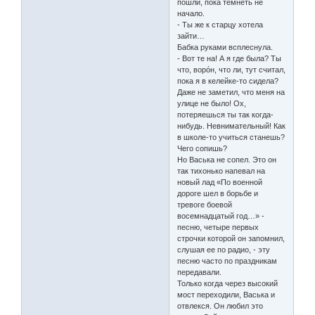
пошли, пока темнеть не
начало.
- Ты же к старцу хотела
зайти…
Бабка руками всплеснула.
- Вот те на! А я где была? Ты
что, ворóн, что ли, тут считал,
пока я в келейке-то сидела?
Даже не заметил, что меня на
улице не было! Ох,
потеряешься ты так когда-
нибудь. Невнимательный! Как
в школе-то учиться станешь?
Чего сопишь?
Но Васька не сопел. Это он
так тихонько напевал на
новый лад «По военной
дороге шел в борьбе и
тревоге боевой
восемнадцатый год…» -
песню, четыре первых
строчки которой он запомнил,
слушая ее по радио, - эту
песню часто по праздникам
передавали.
Только когда через высокий
мост переходили, Васька и
отвлекся. Он любил это