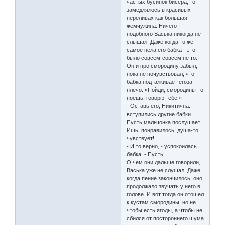
частых бусинок бисера, то
замедлялось в красивых
переливах как большая
жемчужина. Ничего
подобного Васька никогда не
слышал. Даже когда то же
самое пела его бабка - это
было совсем-совсем не то.
Он и про смородину забыл,
пока не почувствовал, что
бабка подталкивает егоза
плечо: «Пойди, смородины-то
поешь, говорю тебе!»
- Оставь его, Никитична. -
вступились другие бабки.
Пусть мальчонка послушает.
Ишь, понравилось, душа-то
чувствует!
- И то верно, - успокоилась
бабка. - Пусть.
О чем они дальше говорили,
Васька уже не слушал. Даже
когда пение закончилось, оно
продолжало звучать у него в
голове. И вот тогда он отошел
к кустам смородины, но не
чтобы есть ягоды, а чтобы не
сбился от постороннего шума