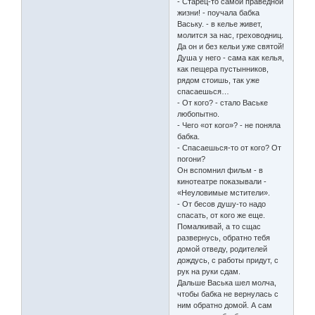
- Старец-то самой праведной
жизни! - поучала бабка
Ваську. - в келье живет,
молится за нас, греховодниц.
Да он и без кельи уже святой!
Душа у него - сама как келья,
как пещера пустынников,
рядом стоишь, так уже
спасаешься…
- От кого? - стало Ваське
любопытно.
- Чего «от кого»? - не поняла
бабка.
- Спасаешься-то от кого? От
погони?
Он вспомнил фильм - в
кинотеатре показывали -
«Неуловимые мстители».
- От бесов душу-то надо
спасать, от кого же еще.
Помалкивай, а то сщас
развернусь, обратно тебя
домой отведу, родителей
дождусь, с работы придут, с
рук на руки сдам.
Дальше Васька шел молча,
чтобы бабка не вернулась с
ним обратно домой. А сам