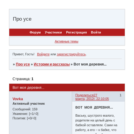
Про усе
Форум
Участники
Регистрация
Войти
Активные темы
Привет, Гость!
Войдите
или
зарегистрируйтесь
.
»
Про усе
»
Истории и рассказы
»
Вот моя деревня...
Страница:
1
Вот моя деревня...
Поделиться
27
1
Vovka
марта, 2012г. 22:10:05
Активный участник
ВОТ МОЯ ДЕРЕВНЯ…
Сообщений:
159
Уважение:
[+1/-0]
Ваську, шустрого малого,
Позитив:
[+0/-0]
родители на целый день с
бабкой оставляли. Сами на
работу, а его – к бабке, что