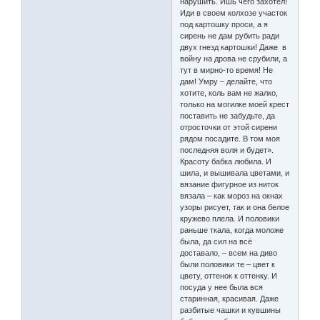
нарушить. Ишь чего захотел!
Иди в своем колхозе участок
под картошку проси, а я
сирень не дам рубить ради
двух гнезд картошки! Даже в
войну на дрова не срубили, а
тут в мирно-то время! Не
дам! Умру – делайте, что
хотите, коль вам не жалко,
только на могилке моей крест
поставить не забудьте, да
отросточки от этой сирени
рядом посадите. В том моя
последняя воля и будет».
Красоту бабка любила. И
шила, и вышивала цветами, и
вязание фигурное из ниток
вязала – как мороз на окнах
узоры рисует, так и она белое
кружево плела. И половики
раньше ткала, когда моложе
была, да сил на всё
доставало, – всем на диво
были половики те – цвет к
цвету, оттенок к оттенку. И
посуда у нее была вся
старинная, красивая. Даже
разбитые чашки и кувшины