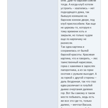
огне. Дом-то барский сожгли
тогда. А когда клуб хотели
устроить – хватились – нет
подходящего дома, так
бывшую конюшню на
барском конном дворе, под
клуб приспособили. Как еще
не церковь-то, которую к
тому времени хоть и
закрыли, но только чудом
еще по кирпичику не
разнесли.
Так одна картина и
сохранилась от былой
барской красоты. Красивая
картина, что и говорить, – лес
таинственный нарисован,
горка с камнями в зарослях
папоротника, а из-за горки
охотник с ружьем выходит. А
за горкой с другой стороны –
даль бездонная, так что глаз
едва различает в голубой
дымке очертания далеких
гор. Вот бы самому в таком
месте побывать, ведь есть
же все это где-то, только
далеко, – мечтал Васька.