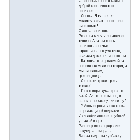
Старческий голос с какой-то
доброй ворчливостью
произнес:
- Сороки! Я тут святую
молитву за вас творю, а вы
суесловите!
Окно затворилось.
Ровно на минуту воцарилась
тишина. А затем опять
полилось сорочье
стрекотанье, но уже тише,
сначала даже почти шепотом:
- Батюшка, отец родимый за
нас святые молитвы творит, а
мы суесловим,
греховодницы!
- Ох, грехи, грехи, грехи
тяжкие!
- И не говори, кума, грех-то
какой! А что, не слышно, в
сельмаг не завезут ли ситцу?
- У Анны спроси, у нее сноха
с продавщицей подружки.
Из келейки донесся глубокий
усталый вздох.
Разговор вновь прервался
секунд на тридцать.
Васька сидел на чурбаке у