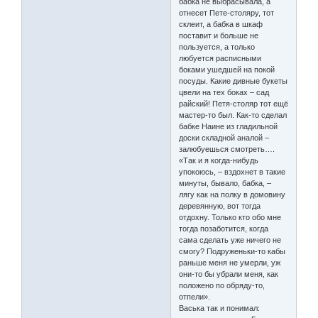
бабка не выбрасывала, а
отнесет Пете-столяру, тот
склеит, а бабка в шкаф
поставит и больше не
пользуется, а только
любуется расписными
боками ушедшей на покой
посуды. Какие дивные букеты
цвели на тех боках – сад
райский! Петя-столяр тот ещё
мастер-то был. Как-то сделал
бабке Наине из гладильной
доски складной аналой –
залюбуешься смотреть….
«Так и я когда-нибудь
упокоюсь, – вздохнет в такие
минуты, бывало, бабка, –
лягу как на полку в домовину
деревянную, вот тогда
отдохну. Только кто обо мне
тогда позаботится, когда
сама сделать уже ничего не
смогу? Подруженьки-то кабы
раньше меня не умерли, уж
они-то бы убрали меня, как
положено по обряду-то,
отпели».
Васька так и понимал: