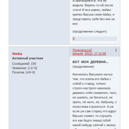
А притворяется, что не
видела. Верить-то ей после
этого! И все равно, любил
крепко Васька свою бабку, и
представить себя без нее не
мог.
(продолжение следует)
0
Поделиться
2
2
Vovka
апреля, 2012г. 17:11:58
Активный участник
ВОТ МОЯ ДЕРЕВНЯ...
Сообщений:
159
(продолжение)
Уважение:
[+1/-0]
Позитив:
[+0/-0]
Кончилось Васькино нытье
тем, что взяла его бабка с
собой к старцу, только
строго-настрого наказала
держать себя смиренно, тихо,
не шалить, не беситься, не
орать, не ныть, ее, бабушку, с
полуслова слушаться. А уж
если уж сам старец что вдруг
Ваське скажет, то слушать
его как будто перед тобой
какой-нибудь святой с иконы.