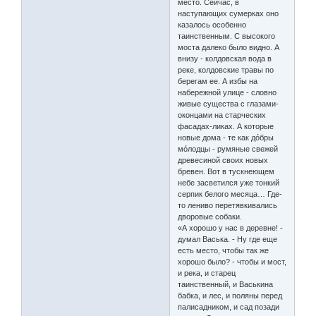
место. Сейчас, в
наступающих сумерках оно
казалось особенно
таинственным. С высокого
моста далеко было видно. А
внизу - колдовская вода в
реке, колдовские травы по
берегам ее. А избы на
набережной улице - словно
живые существа с глазами-
оконцами на старческих
фасадах-ликах. А которые
новые дома - те как дóбры
мóлодцы - румяные свежей
древесиной своих новых
бревен. Вот в тускнеющем
небе засветился уже тонкий
серпик белого месяца… Где-
то лениво перетявкивались
дворовые собаки.
«А хорошо у нас в деревне! -
думал Васька. - Ну где еще
есть место, чтобы так же
хорошо было? - чтобы и мост,
и река, и старец
таинственный, и Васькина
бабка, и лес, и поляны перед
палисадником, и сад позади