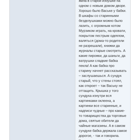
жила в старой избушке на
одном с новым домом дворе.
Хорошо было Ваське у бабки.
В шкафы со старинными
безделушками можно было
лазить, с огромным котом
Мурзиком играть, на кровати,
покрытом пестрым одеялом,
валяться (дома-то родители
не разрешали), книжки да
журналы старые смотреть. А
какие пирожки, да шаньги, да
ватрушки сладкие бабка
пекла! А как бабка про
старину начнет рассказывать
– заслушаешься. А сундук
старый, что у стены стоял,
как откроет – так Ваську не
оттащить. Крышка у того
сундука изнутри вся
картинками оклеена, а
картинки все старинные, и
надписи чудные – про какие-
то товарищества да торговые
дома, святые обители да
чайные магазины. А в самом
сундуке бабка держала самое
дорогое, - так и говорила.