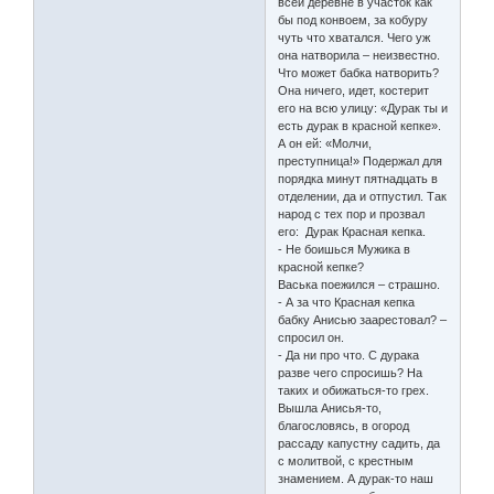
всей деревне в участок как
бы под конвоем, за кобуру
чуть что хватался. Чего уж
она натворила – неизвестно.
Что может бабка натворить?
Она ничего, идет, костерит
его на всю улицу: «Дурак ты и
есть дурак в красной кепке».
А он ей: «Молчи,
преступница!» Подержал для
порядка минут пятнадцать в
отделении, да и отпустил. Так
народ с тех пор и прозвал
его: Дурак Красная кепка.
- Не боишься Мужика в
красной кепке?
Васька поежился – страшно.
- А за что Красная кепка
бабку Анисью заарестовал? –
спросил он.
- Да ни про что. С дурака
разве чего спросишь? На
таких и обижаться-то грех.
Вышла Анисья-то,
благословясь, в огород
рассаду капустну садить, да
с молитвой, с крестным
знамением. А дурак-то наш