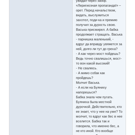
увидал через забор.
«Леригиозная пропаганда!» –
орет. Перед начальством,
видать, выслужиться
захотел, поди-ка и премию
получил за дурость свою.
Васька присмирел. А бабка
продолжает стращать. Васька
- парнишка маленький, -
вдруг да вправду увяжется за
ней, долго ли тут до греха?
- А как через мост пойдешь?
Ведь точно свалишься, мост-
то вон какой высокий!
- Не свалюсь.
- А мимо собак как
пройдешь?
Молчит Васька.
- А если на Буяниху
напорешься?
Бабка знала чем пугать.
Буяниха была местной
дурочкой. Действительно, кто
ее знает, что у нее на уме? То
молчит, то вдруг как бес в нее
вселится. Бабка так и
говорила, что именно бес, а
не кто иной. Кто вообще