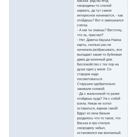
Васька рад бы ягод
смородины-то спелой
нарвать, да тут самое
интересное начинается, - как
отойдешь? Вот и замешкался
слегка.
- А как ты знаешь? Весточку,
что ль, прислал?
- Нет. Давеча баушка Наина
карты, сколько раз ни
начинала разбрасывать, все
выпадает какая-то бубновая
дама да казенный дом.
Беспокойство с тех пор на
душе одно у меня. Со
старцем надо
посоветоваться.
Старушки одобрительно
закивали головой.
- Да с мальчонкой-то разве
отойдешь куда? Уж с собой
взяла. Никак не хотел
оставаться, варнак такой!
Вдруг из окна баньки
раздалось что-то такое, что
Васька и про спелую
смородину забыл,
остановился как вкопанный.