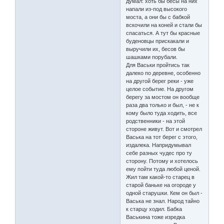
думал: хоть бы бесы на них
напали из-под высокого
моста, а они бы с бабкой
вскочили на коней и стали бы
спасаться. А тут бы красные
буденовцы прискакали и
выручили их, бесов бы
шашками порубали.
Для Васьки пройтись так
далеко по деревне, особенно
на другой берег реки - уже
целое событие. На другом
берегу за мостом он вообще
раза два только и был, - не к
кому было туда ходить, все
родственники - на этой
стороне живут. Вот и смотрел
Васька на тот берег с этого,
издалека. Напридумывал
себе разных чудес про ту
сторону. Потому и хотелось
ему пойти туда любой ценой.
Жил там какой-то старец в
старой баньке на огороде у
одной старушки. Кем он был -
Васька не знал. Народ тайно
к старцу ходил. Бабка
Васькина тоже изредка