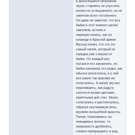
в доносящиеся негромкие
звуки, стараясь не упустить
ничего из услышанного, но не
замечая всего остального.
Он даже не заметил, что все
бабки в этот момент разом
замолкли, встали и
перекрестились, как по
команде в Красной армии.
Васька понял, что это тот
самый напев, который он
изредка уже слышал от
бабки. Он каждый раз
пытался его запомнить, но
бабка напевала это редко, как
обычно вполголоса, и у ней
все равно так красиво не
получалось. А напев звучал,
переливаясь, как радуга
светится всеми цветами,
приятными для глаз. Звуки,
сплетались и расплетались,
образуя неуловимую вязь,
кружево волшебной красоты.
Пение, покачиваясь на
невидимых волнах, то
прерывисто дробилось,
словно превращаясь в ряд