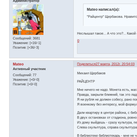
Администратор
Mateo написал(а):
"Райцентр" Щербакова. Нравитс
Неслышал такое... А что это?... Какой 
Сообщений:
3681
0
Уважение:
[+16/-1]
Позитив:
[+36/-3]
Mateo
Поделиться
27 марта, 2012г. 20:54:03
Активный участник
Михаил Щербаков
Сообщений:
77
Уважение:
[+0/-0]
РАЙЦЕНТР
Позитив:
[+0/-0]
Мне ничего не надо. Монета есть, маг
Правда, закрыли ближний, так это лад
Я ни рубля не должен собесу, рано по
Я военкому без интересу, мой формул
Дали квартиру в центре района, с биб
В двух остановках от стадиона, ровно
Из дому выйдешь - сразу культура, пе
Слева скульптура, справа скульптура
В библиотеке библиотекарь - мне не ч