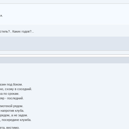
я.
стиль?.. Каких годов?...
азин под боком.
но, схожу в соседний.
ка по срокам.
яр - последний.
лиотекой рядом.
 напротив клуба.
редом, а не задом.
, посередине клумба.
ета, вестимо.