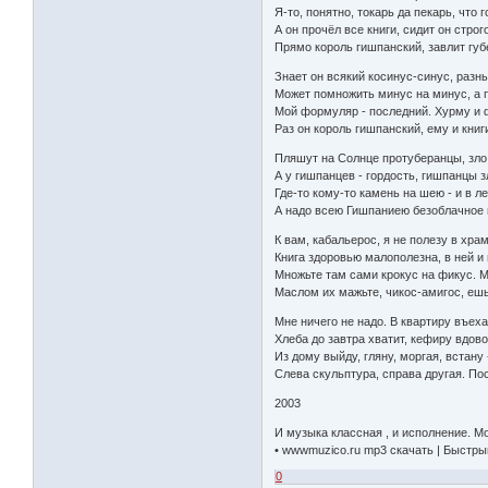
Я-то, понятно, токарь да пекарь, что 
А он прочёл все книги, сидит он строг
Прямо король гишпанский, завлит губ
Знает он всякий косинус-синус, разны
Может помножить минус на минус, а 
Мой формуляр - последний. Хурму и ф
Раз он король гишпанский, ему и книг
Пляшут на Солнце протуберанцы, зло 
А у гишпанцев - гордость, гишпанцы з
Где-то кому-то камень на шею - и в л
А надо всею Гишпаниею безоблачное 
К вам, кабальерос, я не полезу в хра
Книга здоровью малополезна, в ней и 
Множьте там сами крокус на фикус. 
Маслом их мажьте, чикос-амигос, ешь
Мне ничего не надо. В квартиру въеха
Хлеба до завтра хватит, кефиру вдово
Из дому выйду, гляну, моргая, встану
Слева скульптура, справа другая. По
2003
И музыка классная , и исполнение. М
• wwwmuzico.ru mp3 скачать | Быстрый
0