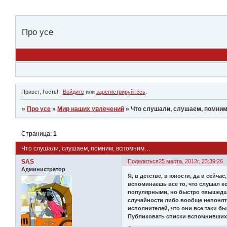
Про усе
Привет, Гость!
Войдите
или
зарегистрируйтесь
.
»
Про усе
»
Мир наших увлечений
»
Что слушали, слушаем, помни
Страница:
1
Что слушали, слушаем, помним, вспомним…
SAS
Поделиться
25 марта, 2012г. 23:39:26
Администратор
Я, в детстве, в юности, да и сейч
вспоминаешь все то, что слушал к
популярными, но быстро «вышедши
случайности либо вообще непонят
исполнителей, что они все таки бы
Публиковать списки вспомнившихся