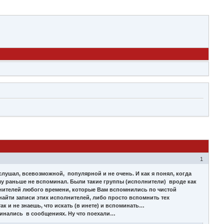
1
слушал, всевозможной, популярной и не очень. И как я понял, когда
ему раньше не вспоминал. Были такие группы (исполнители) вроде как
ителей любого времени, которые Вам вспомнились по чистой
айти записи этих исполнителей, либо просто вспомнить тех
ак и не знаешь, что искать (в инете) и вспоминать…
минались в сообщениях. Ну что поехали…