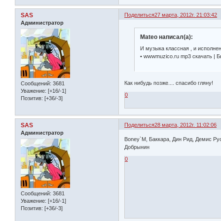
SAS
Поделиться
27 марта, 2012г. 21:03:42
Администратор
Mateo написал(а):
И музыка классная , и исполнен
• wwwmuzico.ru mp3 скачать | Б
Как нибудь позже.... спасибо гляну!
Сообщений:
3681
Уважение:
[+16/-1]
0
Позитив:
[+36/-3]
SAS
Поделиться
28 марта, 2012г. 11:02:06
Администратор
Boney`M, Баккара, Дин Рид, Демис Рус
Добрынин
0
Сообщений:
3681
Уважение:
[+16/-1]
Позитив:
[+36/-3]