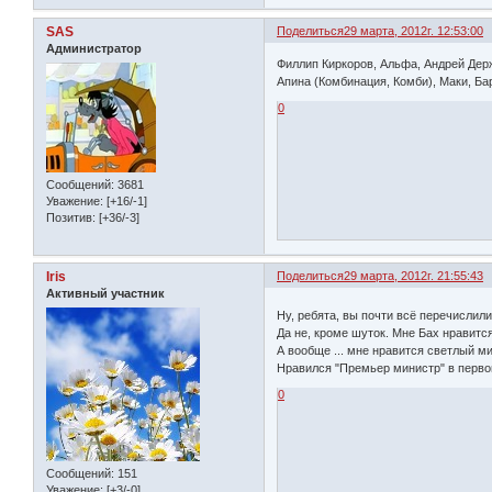
SAS
Поделиться
29 марта, 2012г. 12:53:00
Администратор
Филлип Киркоров, Альфа, Андрей Держ
Апина (Комбинация, Комби), Маки, Бар
0
Сообщений:
3681
Уважение:
[+16/-1]
Позитив:
[+36/-3]
Iris
Поделиться
29 марта, 2012г. 21:55:43
Активный участник
Ну, ребята, вы почти всё перечислил
Да не, кроме шуток. Мне Бах нравится
А вообще ... мне нравится светлый ми
Нравился "Премьер министр" в первом
0
Сообщений:
151
Уважение:
[+3/-0]