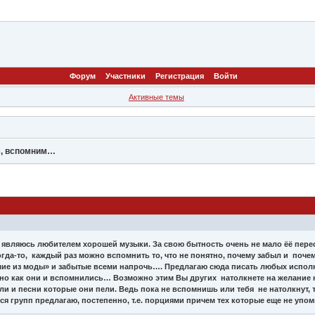
Форум
Участники
Регистрация
Войти
Активные темы
м, вспомним…
ас, являюсь любителем хорошей музыки. За свою бытность очень не мало ёё пере
огда-то, каждый раз можно вспомнить то, что не понятно, почему забыл и поч
е из моды» и забытые всеми напрочь…. Предлагаю сюда писать любых исполн
но как они и вспомнились… Возможно этим Вы других натолкнете на желание н
ли и песни которые они пели. Ведь пока не вспомнишь или тебя не натолкнут, т
 групп предлагаю, постепенно, т.е. порциями причем тех которые еще не упо