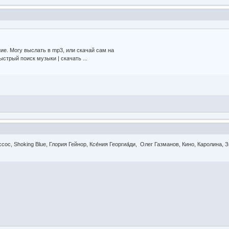
ие. Могу выслать в mp3, или скачай сам на
ыстрый поиск музыки | скачать ...
сос, Shoking Blue, Глория Гейнор, Ксе́ния Георгиа́ди, Олег Газманов, Кино, Каролина