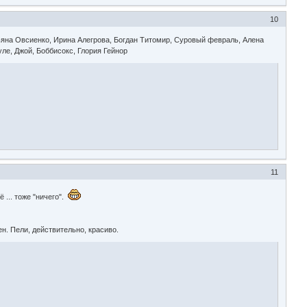
10
ьяна Овсиенко, Ирина Алегрова, Богдан Титомир, Суровый февраль, Алена
уле, Джой, Боббисокс, Глория Гейнор
11
 ... тоже "ничего".
н. Пели, действительно, красиво.