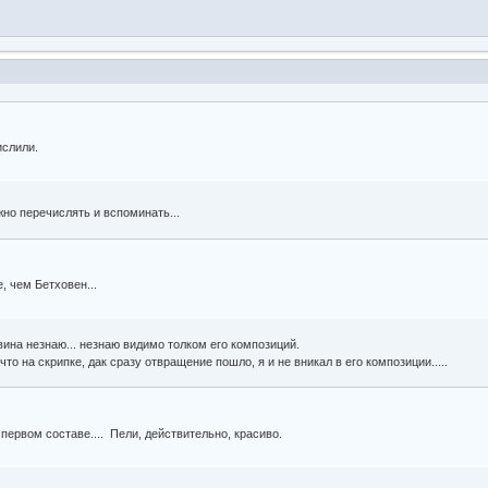
ислили.
но перечислять и вспоминать...
, чем Бетховен...
вина незнаю... незнаю видимо толком его композиций.
то на скрипке, дак сразу отвращение пошло, я и не вникал в его композиции.....
первом составе.... Пели, действительно, красиво.