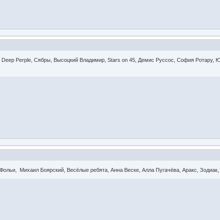
Deep Perple, Сябры, Высоцкий Владимир, Stars on 45, Демис Руссос, София Ротару, 
Фольи, Михаил Боярский, Весёлые ребята, Анна Веске, Алла Пугачёва, Аракс, Зодиак