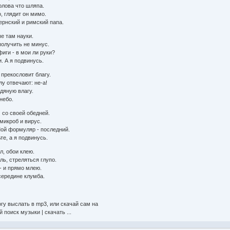
голова что шляпа.
о, глядит он мимо.
ернский и римский папа.
е там науки.
получить не минус.
иги - в мои ли руки?
и. А я подвинусь.
прекословит благу.
лу отвечают: не-а!
едяную влагу.
небо.
м со своей обедней.
микроб и вирус.
Мой формуляр - последний.
те, а я подвинусь.
л, обои клею.
ль, стреляться глупо.
 - и прямо млею.
середине клумба.
огу выслать в mp3, или скачай сам на
 поиск музыки | скачать ...