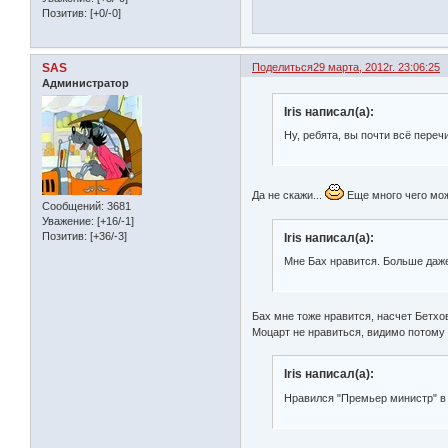
Позитив:
[+0/-0]
SAS
Поделиться
29 марта, 2012г. 23:06:25
Администратор
Iris написал(а):
Ну, ребята, вы почти всё переч
Да не скажи...
Еще много чего мож
Сообщений:
3681
Уважение:
[+16/-1]
Позитив:
[+36/-3]
Iris написал(а):
Мне Бах нравится. Больше даже
Бах мне тоже нравится, насчет Бетхо
Моцарт не нравиться, видимо потому ч
Iris написал(а):
Нравился "Премьер министр" в 