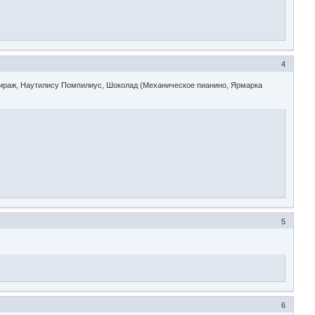
4
Мираж, Наутилису Помпилиус, Шоколад (Механическое пианино, Ярмарка
5
6