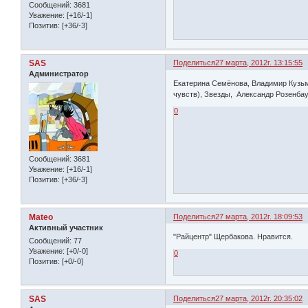
Сообщений:
3681
Уважение:
[+16/-1]
Позитив:
[+36/-3]
SAS
Поделиться
27 марта, 2012г. 13:15:55
Администратор
Екатерина Семёнова, Владимир Кузьм
чувств), Звезды, Александр Розенба
0
Сообщений:
3681
Уважение:
[+16/-1]
Позитив:
[+36/-3]
Mateo
Поделиться
27 марта, 2012г. 18:09:53
Активный участник
"Райцентр" Щербакова. Нравится.
Сообщений:
77
Уважение:
[+0/-0]
0
Позитив:
[+0/-0]
SAS
Поделиться
27 марта, 2012г. 20:35:02