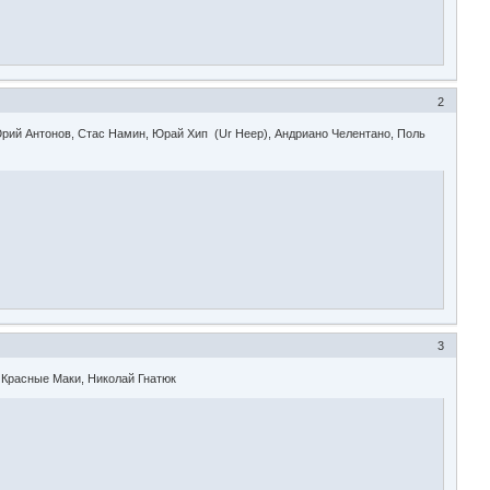
2
Юрий Антонов, Стас Намин, Юрай Хип (Ur Heep), Андриано Челентано, Поль
3
, Красные Маки, Николай Гнатюк