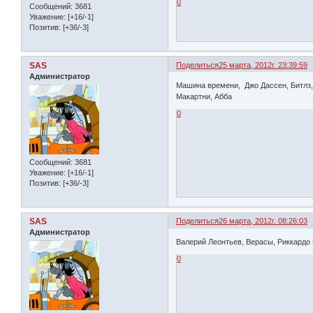
0
Сообщений:
3681
Уважение:
[+16/-1]
Позитив:
[+36/-3]
SAS
Поделиться
25 марта, 2012г. 23:39:59
Администратор
Машина времени, Джо Дассен, Битлз, 
Макартни, Абба
0
Сообщений:
3681
Уважение:
[+16/-1]
Позитив:
[+36/-3]
SAS
Поделиться
26 марта, 2012г. 08:26:03
Администратор
Валерий Леонтьев, Верасы, Риккардо 
0