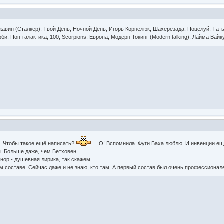
авин (Сталкер), Твой День, Ночной День, Игорь Корнелюк, Шахерезада, Поцелуй, Тат
би, Поп-галактика, 100, Scorpions, Европа, Модерн Токинг (Modern talking), Лайма Вайк
и. Чтобы такое ещё написать?
... О! Вспомнила. Фуги Баха люблю. И инвенции ещё
. Больше даже, чем Бетховен...
нор - душевная лирика, так скажем.
 составе. Сейчас даже и не знаю, кто там. А первый состав был очень профессионале