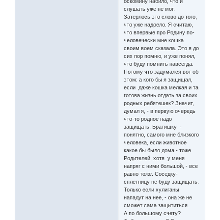
оскомину набило, что и
слушать уже не мог.
Затерлось это слово до того,
что уже надоело. Я считаю,
что впервые про Родину по-
человечески мне кошка
своим воем сказала. Это я до
сих пор помню, и уже понял,
что буду помнить навсегда.
Потому что задумался вот об
этом: а кого бы я защищал,
если даже кошка мелкая и та
готова жизнь отдать за своих
родных ребятешек? Значит,
думал я, - в первую очередь
что-то родное надо
защищать. Братишку -
понятно, самого мне близкого
человека, если животное
какое бы было дома - тоже.
Родителей, хотя у меня
напряг с ними большой, - все
равно тоже. Соседку-
сплетницу не буду защищать.
Только если хулиганы
нападут на нее, - она же не
сможет сама защититься.
А по большому счету?