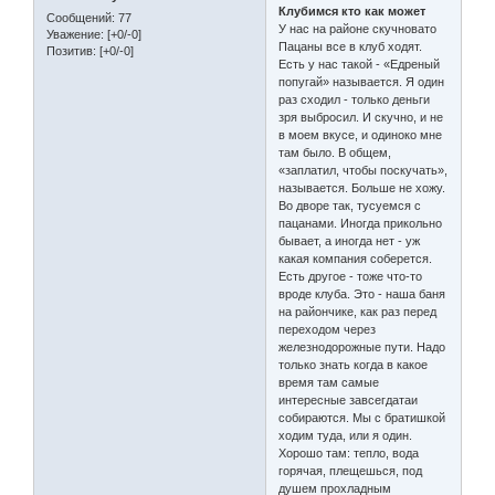
Клубимся кто как может
Сообщений:
77
У нас на районе скучновато
Уважение:
[+0/-0]
Пацаны все в клуб ходят.
Позитив:
[+0/-0]
Есть у нас такой - «Едреный
попугай» называется. Я один
раз сходил - только деньги
зря выбросил. И скучно, и не
в моем вкусе, и одиноко мне
там было. В общем,
«заплатил, чтобы поскучать»,
называется. Больше не хожу.
Во дворе так, тусуемся с
пацанами. Иногда прикольно
бывает, а иногда нет - уж
какая компания соберется.
Есть другое - тоже что-то
вроде клуба. Это - наша баня
на райончике, как раз перед
переходом через
железнодорожные пути. Надо
только знать когда в какое
время там самые
интересные завсегдатаи
собираются. Мы с братишкой
ходим туда, или я один.
Хорошо там: тепло, вода
горячая, плещешься, под
душем прохладным