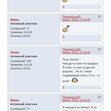
0
Поделиться
26
12
Mateo
марта, 2012г. 17:10:58
Активный участник
Сообщений:
77
Уважение:
[+0/-0]
Позитив:
[+0/-0]
0
Поделиться
26
13
Vovka
марта, 2012г. 17:18:20
Активный участник
Пока, Матео!
Сообщений:
159
Никуда ты комп не продашь.
Уважение:
[+1/-0]
Я знаю, ты уже на другом
Позитив:
[+0/-0]
форуме... Но я с тобой
поддерживаю связь. А ты - со
мной.
0
Поделиться
27
14
Mateo
марта, 2012г. 14:15:19
Активный участник
Я никуда и не пропал. Я за
Сообщений:
77