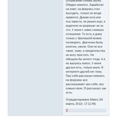
(сотрясение головы было).
Обидно немного. Заработал
на комп, на форумы стал
выходить, только не везде
нравится. Думаю кота или
пса завести, не решил еще, и
родители не разрешат ни за
что. У меня с ними сложные
отношения. То есть и дома
только с братишкой можно
поговорить. Девчонка была,
конечно, увели. Они не все
такие, знаю, а предательства
не могу простить. Не
обещала бы ничего тогда. А я
не жалуюсь вовсе. У меня
друзья есть, только мало. В
интернете друзей нет пока.
Про себя рассказал немного,
на форумах все
рассказывают про себя, про
семью свою. Я рассказал, как
есть.
Отредактировано Mateo (26
марта, 2012г. 17:11:48)
0