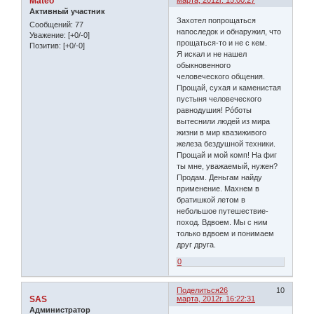
Mateo
Активный участник
Захотел попрощаться
Сообщений:
77
напоследок и обнаружил, что
Уважение:
[+0/-0]
прощаться-то и не с кем.
Позитив:
[+0/-0]
Я искал и не нашел
обыкновенного
человеческого общения.
Прощай, сухая и каменистая
пустыня человеческого
равнодушия! Рóботы
вытеснили людей из мира
жизни в мир квазиживого
железа бездушной техники.
Прощай и мой комп! На фиг
ты мне, уважаемый, нужен?
Продам. Деньгам найду
применение. Махнем в
братишкой летом в
небольшое путешествие-
поход. Вдвоем. Мы с ним
только вдвоем и понимаем
друг друга.
0
Поделиться
26
10
SAS
марта, 2012г. 16:22:31
Администратор