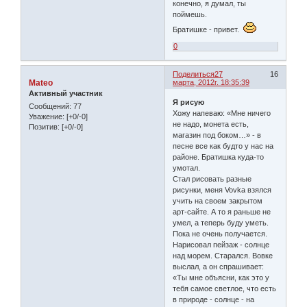
конечно, я думал, ты
поймешь.
Братишке - привет.
0
Поделиться
27
16
Mateo
марта, 2012г. 18:35:39
Активный участник
Я рисую
Сообщений:
77
Хожу напеваю: «Мне ничего
Уважение:
[+0/-0]
не надо, монета есть,
Позитив:
[+0/-0]
магазин под боком…» - в
песне все как будто у нас на
районе. Братишка куда-то
умотал.
Стал рисовать разные
рисунки, меня Vovka взялся
учить на своем закрытом
арт-сайте. А то я раньше не
умел, а теперь буду уметь.
Пока не очень получается.
Нарисовал пейзаж - солнце
над морем. Старался. Вовке
выслал, а он спрашивает:
«Ты мне объясни, как это у
тебя самое светлое, что есть
в природе - солнце - на