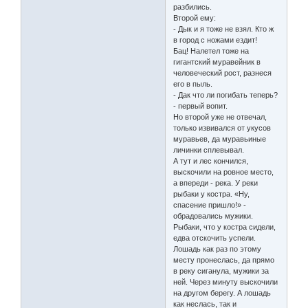
разбились.
Второй ему:
- Дык и я тоже не взял. Кто ж
в город с ножами ездит!
Бац! Налетел тоже на
гигантский муравейник в
человеческий рост, разнеся
его в пыль.
- Дак что ли погибать теперь?
- первый вопит.
Но второй уже не отвечал,
только извивался от укусов
муравьев, да муравьиные
личинки сплевывал.
А тут и лес кончился,
выскочили на ровное место,
а впереди - река. У реки
рыбаки у костра. «Ну,
спасение пришло!» -
обрадовались мужики.
Рыбаки, что у костра сидели,
едва отскочить успели.
Лошадь как раз по этому
месту пронеслась, да прямо
в реку сиганула, мужики за
ней. Через минуту выскочили
на другом берегу. А лошадь
как неслась, так и