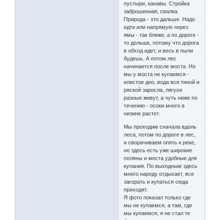
пустыри, канавы. Стройка
заброшенная, свалка.
Природа - это дальше. Надо
идти или напрямую через
ямы - так ближе, а по дороге -
то дольше, потому что дорога
в обход идет, и весь в пыли
будешь. А потом лес
начинается после моста. Но
мы у моста не купаемся -
илистое дно, вода вся тиной и
ряской заросла, лягухи
разные живут, а чуть ниже по
течению - осоки много в
низине растет.
Мы проходим сначала вдоль
леса, потом по дороге в лес,
и сворачиваем опять к реке,
но здесь есть уже широкие
поляны и места удобные для
купания. По выходным здесь
много народу отдыхает, все
загорать и купаться сюда
приходят.
Я фото показал только где
мы не купаемся, а там, где
мы купаемся, я не стал те