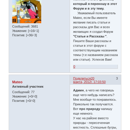
который я переношу в этот
Форум и в эту тему.
Уважаемый пользователь
Mateo, если Вы имеете
желание писать статьи и
Сообщений:
3681
рассказы для Вас и всех
Уважение:
[+16/-1]
желающих я создал Форум
Позитив:
[+36/-3]
"Статьи и Рассказы "
.
Пишите Ваши рассказы и
статьи в этот форум с
соответствующим названием
темы (т.е названием рассказа
или статьи). Успехов Вам!
0
Поделиться
20
3
Mateo
марта, 2012г. 17:03:50
Активный участник
Админ
, а чего не говоришь
Сообщений:
77
еще чего-нибудь написать?
Уважение:
[+0/-0]
Мне вообще-то понравилось.
Позитив:
[+0/-0]
Прикольно так получается.
Вот
про природу
напишу
еще немного.
У нас на районе вместо
природы - пересеченная
местность. Сплошные бугры,