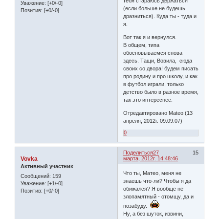
тебя стараюсь держаться
Уважение:
[+0/-0]
(если больше не будешь
Позитив:
[+0/-0]
дразниться). Куда ты - туда и
я.
Вот так я и вернулся.
В общем, типа
обосновываемся снова
здесь. Тащи, Вовила, сюда
своих со двора! будем писать
про родину и про школу, и как
в футбол играли, только
детство было в разное время,
так это интереснее.
Отредактировано Mateo (13
апреля, 2012г. 09:09:07)
0
Поделиться
27
15
Vovka
марта, 2012г. 14:48:46
Активный участник
Что ты, Матео, меня не
Сообщений:
159
знаешь что-ли? Чтобы я да
Уважение:
[+1/-0]
обижался? Я вообще не
Позитив:
[+0/-0]
злопамятный - отомщу, да и
позабуду.
Ну, а без шуток, извини,