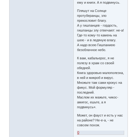
ему и книги. А я подвинусь.
Пляшут на Солнце
протуберанцы, зло
прекословит благу.
А у гишпанцев - гордость,
гишпанцы злу отвечают: не-а!
Где-то кому-то камень на
шею - и в ледяную влагу.
А надо всею Гишпаниею
безоблачное небо.
К вам, кабальерос, я не
полезу в храм со своей
обедней.
Книга здоровью малополезна,
в ней и микроб и вирус.
Множьте там сами крокус на
фикус. Мой формуляр -
последний.
Маслом их мажьте, чикос-
амигос, ешьте, а я
подвинусь».
Может, он фауст и есть у нас
на районе? Не-е-а, - не
совсем похож.
0