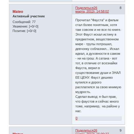
Поделиться
26
8
Mateo
марта, 2012г. 14:58:02
Активный участник
Прочитал "Фауста" и фильм
Сообщений:
77
стал более понятным, хотя
Уважение:
[+0/-0]
там совсем и не все по книге.
Позитив:
[+0/-0]
Этот Фауст искал истину в
предметном, вещественном
мире - трупы потрошил,
девчонку соблазнил... Искал
идеал, а духовности в самом
- ни на грош. А сатана - вот
тот, в отличие от всезнайки
Фауста, верил в
существование души и ЗНАЛ
ЕЕ ЦЕНУ. Фауст дешево
купился и дорого
расплатился за свою мнимую
мудрость.
Сделал вывод: я был прав,
что фаустов и сейчас много
тоже, например, на районе у
нас.
0
Поделиться
26
9
марта, 2012г. 15:00:27