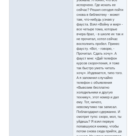
испорчено. Где искать ее
сейчас? Решил сегодня пойти
снова в библиотеку - может
там, что-нибудь узнаю у
фауста. Взял «Войну и мир» -
все четыре тома, которые
вчера брал, - в школе их так и
не прочитал, хотел сейчас
восполнить пробел. Принес
фаусту. «Вот, - говорю, -
Прочитал. Сдать хочу». А
фауст мне: «Дай телефон
курсов скорочтения, я тоже
так быстро уметь читать
хочу». Издевается, типо того.
А я запомнил случайно
телефон с объявления
«Вывозим бесплатно
холодильники и другую
технику», этот номер и дал
ему. Тот, ничего,
невозмутимо так записал.
Поблагодарил сдержанно. И
смотрит тупо: скоро, мол, ты
уйдешь? Я взял первую
попавшуюся книжку, чтобы
потом снова сюда прийти, да
и ушел. На улице посмотрел