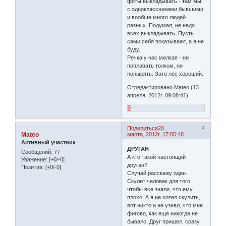
фоты выкладывать - там мы
с одноклассниками бывшими,
и вообще много людей
разных. Подумал, не надо
всех выкладывать. Пусть
сами себя показывают, а я не
буду.
Речка у нас мелкая - ни
поплавать толком, ни
понырять. Зато лес хороший.
Отредактировано Mateo (13
апреля, 2012г. 09:08:41)
0
Поделиться
20
4
Mateo
марта, 2012г. 17:05:48
Активный участник
ДРУГАН
Сообщений:
77
А кто такой настоящий
Уважение:
[+0/-0]
друган?
Позитив:
[+0/-0]
Случай расскажу один.
Скулит человек для того,
чтобы все знали, что ему
плохо. А я не хотел скулить,
вот никто и не узнал, что мне
фигово, как еще никогда не
бывало. Друг пришел, сразу