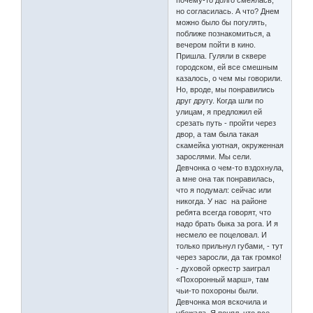
но согласилась. А что? Днем
можно было бы погулять,
поближе познакомиться, а
вечером пойти в кино.
Пришла. Гуляли в сквере
городском, ей все смешным
казалось, о чем мы говорили.
Но, вроде, мы понравились
друг другу. Когда шли по
улицам, я предложил ей
срезать путь - пройти через
двор, а там была такая
скамейка уютная, окруженная
зарослями. Мы сели.
Девчонка о чем-то вздохнула,
а мне она так понравилась,
что я подумал: сейчас или
никогда. У нас на районе
ребята всегда говорят, что
надо брать быка за рога. И я
несмело ее поцеловал. И
только прильнул губами, - тут
через заросли, да так громко!
- духовой оркестр заиграл
«Похоронный марш», там
чьи-то похороны были.
Девчонка моя вскочила и
убежала. Я понял, что все