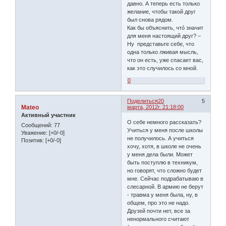
давно. А теперь есть только
желание, чтобы такой друг
был снова рядом.
Как бы объяснить, чтó значит
для меня настоящий друг? –
Ну представьте себе, что
одна только лживая мысль,
что он есть, уже спасает вас,
как это случилось со мной.
0
Поделиться
20
5
Mateo
марта, 2012г. 21:18:00
Активный участник
О себе немного рассказать?
Сообщений:
77
Учиться у меня после школы
Уважение:
[+0/-0]
не получилось. А учиться
Позитив:
[+0/-0]
хочу, хотя, в школе не очень
у меня дела были. Может
быть поступлю в техникум,
но говорят, что сложно будет
мне. Сейчас подрабатываю в
слесарной. В армию не берут
- травма у меня была, ну, в
общем, про это не надо.
Друзей почти нет, все за
ненормального считают