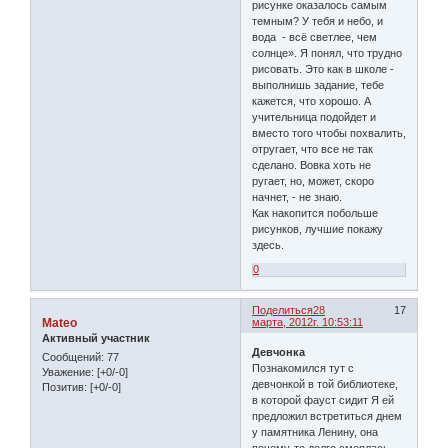
рисунке оказалось самым
темным? У тебя и небо, и
вода - всё светлее, чем
солнце». Я понял, что трудно
рисовать. Это как в школе -
выполнишь задание, тебе
кажется, что хорошо. А
учительница подойдет и
вместо того чтобы похвалить,
отругает, что все не так
сделано. Вовка хоть не
ругает, но, может, скоро
начнет, - не знаю.
Как накопится побольше
рисунков, лучшие покажу
здесь.
0
Поделиться
28
17
Mateo
марта, 2012г. 10:53:11
Активный участник
Девчонка
Сообщений:
77
Познакомился тут с
Уважение:
[+0/-0]
девчонкой в той библиотеке,
Позитив:
[+0/-0]
в которой фауст сидит Я ей
предложил встретиться днем
у памятника Ленину, она
почему-то долго смеялась,