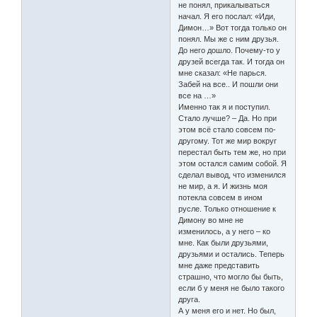
не понял, прикалываться
начал. Я его послал: «Иди,
Димон…» Вот тогда только он
понял. Мы же с ним друзья.
До него дошло. Почему-то у
друзей всегда так. И тогда он
мне сказал: «Не парься.
Забей на все.. И пошли они
все на …»
Именно так я и поступил.
Стало лучше? – Да. Но при
этом всё стало совсем по-
другому. Тот же мир вокруг
перестал быть тем же, но при
этом остался самим собой. Я
сделал вывод, что изменился
не мир, а я. И жизнь моя
потекла совсем в ином
русле. Только отношение к
Димону во мне не
изменилось, а у него – ко
мне. Как были друзьями,
друзьями и остались. Теперь
мне даже представить
страшно, что могло бы быть,
если б у меня не было такого
друга.
А у меня его и нет. Но был,