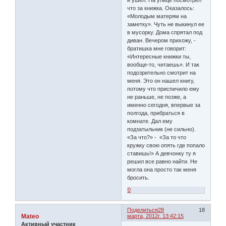
что за книжка. Оказалось:
«Молодым матерям на
заметку». Чуть не выкинул ее
в мусорку. Дома спрятал под
диван. Вечером прихожу, -
братишка мне говорит:
«Интересные книжки ты,
вообще-то, читаешь». И так
подозрительно смотрит на
меня. Это он нашел книгу,
потому что приспичило ему
не раньше, не позже, а
именно сегодня, впервые за
полгода, прибраться в
комнате. Дал ему
подзатыльник (не сильно).
«За что?» - «За то что
кружку свою опять где попало
ставишь!» А девчонку ту я
решил все равно найти. Не
могла она просто так меня
бросить.
0
Поделиться
28
18
Mateo
марта, 2012г. 13:42:15
Активный участник