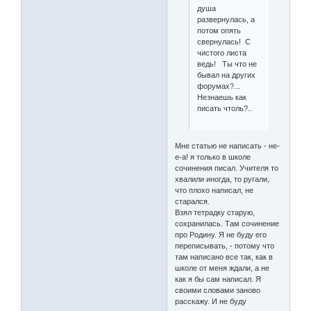
душа
развернулась, а
потом опять
свернулась! С
чистого листа
ведь! Ты что не
бывал на других
форумах?...
Незнаешь как
писать чтоль?..
Мне статью не написать - не-
е-а! я только в школе
сочинения писал. Учителя то
хвалили иногда, то ругали,
что плохо написал, не
старался.
Взял тетрадку старую,
сохранилась. Там сочинение
про Родину. Я не буду его
переписывать, - потому что
там написано все так, как в
школе от меня ждали, а не
как я бы сам написал. Я
своими словами заново
расскажу. И не буду