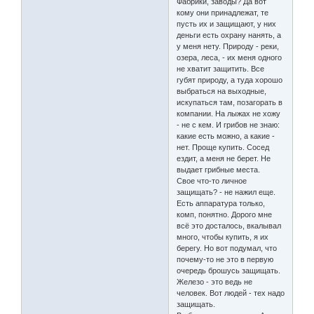
Фабрики, заводы? Да вот
кому они принадлежат, те
пусть их и защищают, у них
деньги есть охрану нанять, а
у меня нету. Природу - реки,
озера, леса, - их меня одного
не хватит защитить. Все
губят природу, а туда хорошо
выбраться на выходные,
искупаться там, позагорать в
компании. На лыжах не хожу
- не с кем. И грибов не знаю:
какие есть можно, а какие -
нет. Проще купить. Сосед
ездит, а меня не берет. Не
выдает грибные места.
Свое что-то личное
защищать? - не нажил еще.
Есть аппаратура только,
комп, понятно. Дорого мне
всё это досталось, вкалывал
много, чтобы купить, я их
берегу. Но вот подумал, что
почему-то не это в первую
очередь брошусь защищать.
Железо - это ведь не
человек. Вот людей - тех надо
защищать.