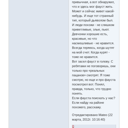
привычная, а вот обнаружил,
что и здесь мог фауст жить.
Может и сейчас живет какой-
нибудь. И еще тот странный
тип, который дьяволом был.
И люди похожи - не слишком
приветливые, злые, пьют.
Девчонки хорошие есть,
красивые, но что
насмешливые - не нравится.
Всегда теряюсь, когда шутят
на мой счет. Когда курят -
тоже не нравится.
Вот засел фауст в голову. С
ребятами не поговоришь, они
только про «реальных
пацанов» смотрят. Я тоже
смотрю, но еще и про фауста
посмотрел вот. Понял,
правда, только, что трудно
понять.
Если фауста поискать у нас?
Если найду на районе
похожего, расскажу.
Отредактировано Mateo (22
марта, 2012г. 10:16:40)
0