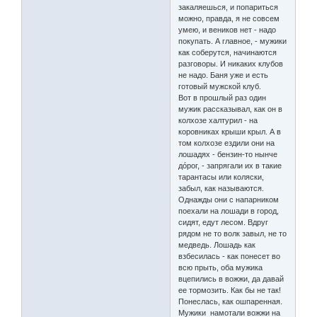
закаляешься, и попариться
можно, правда, я не совсем
умею, и веников нет - надо
покупать. А главное, - мужики
как соберутся, начинаются
разговоры. И никаких клубов
не надо. Баня уже и есть
готовый мужской клуб.
Вот в прошлый раз один
мужик рассказывал, как он в
колхозе халтурил - на
коровниках крыши крыл. А в
том колхозе ездили они на
лошадях - бензин-то нынче
дóрог, - запрягали их в такие
тарантасы или коляски,
забыл, как называются.
Однажды они с напарником
поехали на лошади в город,
сидят, едут лесом. Вдруг
рядом не то волк завыл, не то
медведь. Лошадь как
взбесилась - как понесет во
всю прыть, оба мужика
вцепились в вожжи, да давай
ее тормозить. Как бы не так!
Понеслась, как ошпаренная.
Мужики намотали вожжи на