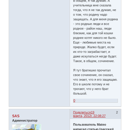
В общем, я так думаю. А
учительница мне сказала
тогда, что я не так думаю, не
о том, что родину надо
защищать. А для меня родина
- это родные люди и все
родное - район наш, люди
близкие, как для той кошки
роднее котят никого не было.
Еще - любимые места на
природе. Жалко будет, если
их кто-то заграбастает, и
даже искупаться негде будет.
Такое, в общем, сочинение.
Я тут братишке прочитал
свое сочинение, он сказал,
что знает, что я его защищаю.
Его в школе потому и не
трогают, что у него брат
большой.
0
Поделиться
19
2
SAS
марта, 2012г. 22:08:27
Администратор
Пользователь Mateo
написал статью (рассказ)