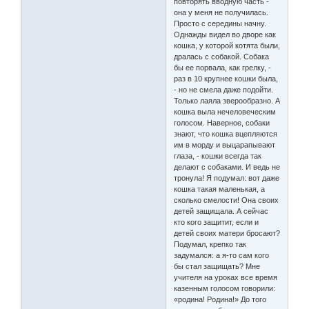
повторять вводную часть -
она у меня не получилась.
Просто с середины начну.
Однажды видел во дворе как
кошка, у которой котята были,
дралась с собакой. Собака
бы ее порвала, как грелку, -
раз в 10 крупнее кошки была,
- но не смела даже подойти.
Только лаяла зверообразно. А
кошка выла нечеловеческим
голосом. Наверное, собаки
знают, что кошка вцепляются
им в морду и выцарапывают
глаза, - кошки всегда так
делают с собаками. И ведь не
тронула! Я подумал: вот даже
кошка такая маленькая, а
сколько смелости! Она своих
детей защищала. А сейчас
кто кого защитит, если и
детей своих матери бросают?
Подумал, крепко так
задумался: а я-то сам кого
бы стал защищать? Мне
учителя на уроках все время
казенным голосом говорили:
«родина! Родина!» До того