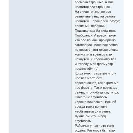
времена странные, а мне
нравится все странное.
На улице грязно, но все
равно мне у нас на районе
нравится, - прошелся, воздух
приятный, весенний.
Подышал как бы типа того.
Пообщался. А время такое,
что все пацаны про армию
заговорили. Меня все равно
не возьмут, вот скоро снова
комиссии в военкоматах
начнутся. «Я военкому без
интересу, мой формуляр -
последний» (с).
Когда гулял, заметил, что у
нас вся местность
пересеченная, как в фильме
про фауста. Так и подумал:
сейчас что-нибудь случится.
Ничего не случилось -
хорошо или плохо? Весной
всегда тоска по чему
несбывшемуся мучает,
лучше бы что-нибудь
случилось.
Райончик у нас - это тоже
родина. Казалось бы такая