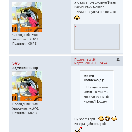
это как в том фильме"Иван
Васильевич меняет... :
- Уйди старушка я в печали !
0
Сообщений:
3681
Уважение:
[+16/-1]
Позитив:
[+36/-3]
Поделиться
26
11
SAS
марта, 2012г. 16:24:24
Администратор
Mateo
написал(а):
...Прощай и мой
комп! На фиг ты
мне, уважаемый,
нужен? Продам.
Сообщений:
3681
Уважение:
[+16/-1]
Позитив:
[+36/-3]
Ну это ты зря...
Возвращайся скорей !...