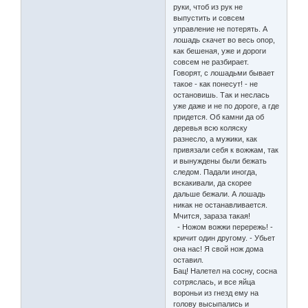
руки, чтоб из рук не
выпустить и совсем
управление не потерять. А
лошадь скачет во весь опор,
как бешеная, уже и дороги
совсем не разбирает.
Говорят, с лошадьми бывает
такое - как понесут! - не
остановишь. Так и неслась
уже даже и не по дороге, а где
придется. Об камни да об
деревья всю коляску
разнесло, а мужики, как
привязали себя к вожжам, так
и вынуждены были бежать
следом. Падали иногда,
вскакивали, да скорее
дальше бежали. А лошадь
никак не останавливается.
Мчится, зараза такая!
- Ножом вожжи перережь! -
кричит один другому. - Убьет
она нас! Я свой нож дома
оставил.
Бац! Налетел на сосну, сосна
сотряслась, и все яйца
вороньи из гнезд ему на
голову высыпались и