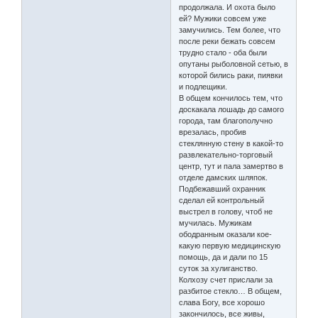
продолжала. И охота было
ей? Мужики совсем уже
замучились. Тем более, что
после реки бежать совсем
трудно стало - оба были
опутаны рыболовной сетью, в
которой бились раки, пиявки
и подлещики.
В общем кончилось тем, что
доскакала лошадь до самого
города, там благополучно
врезалась, пробив
стеклянную стену в какой-то
развлекательно-торговый
центр, тут и пала замертво в
отделе дамских шляпок.
Подбежавший охранник
сделал ей контрольный
выстрел в голову, чтоб не
мучилась. Мужикам
ободранным оказали кое-
какую первую медицинскую
помощь, да и дали по 15
суток за хулиганство.
Колхозу счет прислали за
разбитое стекло… В общем,
слава Богу, все хорошо
закончилось, все живы,