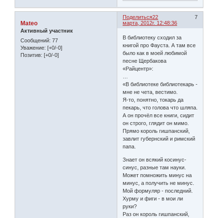
Поделиться
22
7
Mateo
марта, 2012г. 12:48:36
Активный участник
В библиотеку сходил за
Сообщений:
77
книгой про Фауста. А там все
Уважение:
[+0/-0]
было как в моей любимой
Позитив:
[+0/-0]
песне Щербакова
«Райцентр»:
…
«В библиотеке библиотекарь -
мне не чета, вестимо.
Я-то, понятно, токарь да
пекарь, что голова что шляпа.
А он прочёл все книги, сидит
он строго, глядит он мимо.
Прямо король гишпанский,
завлит губернский и римский
папа.
Знает он всякий косинус-
синус, разные там науки.
Может помножить минус на
минус, а получить не минус.
Мой формуляр - последний.
Хурму и фиги - в мои ли
руки?
Раз он король гишпанский,