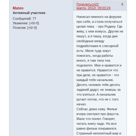
Поделиться
22
6
Mateo
марта, 2012г. 09:03:24
Активный участник
Написал немного на форуме
Сообщений:
77
про себя, а стала получаться
Уважение:
[+0/-0]
целая тема - про Родину. Где
Позитив:
[+0/-0]
живу, с кем вожусь. Другие не
пишут, а я пишу, когда дни
свободные между
подработками в слесарной
есть. Меня туда зовут
помогать, когда работы
много, я там типа «на
подхвате». Мне и нравится и
не нравится. Нравится что
при деле, не нравится - что
каждый тебе начальник.
Десять человек тебе десять
заданий дадут, не знаешь за
что взяться. А начальник
ругает потом, что не с того
начал.
Сейчас дома сижу. Фильм
вчера смотрел про фауста.
Мало что понял. Говорят,
читать книгу надо. Но все
равно фильм понравился.
Странный непонятный мир и