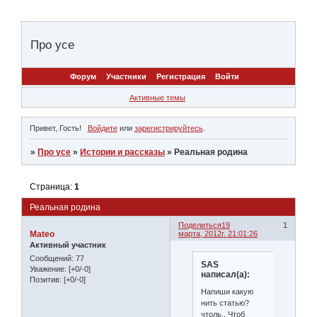
Про усе
Форум
Участники
Регистрация
Войти
Активные темы
Привет, Гость!
Войдите
или
зарегистрируйтесь
.
»
Про усе
»
Истории и рассказы
»
Реальная родина
Страница:
1
Реальная родина
Поделиться
19
1
Mateo
марта, 2012г. 21:01:26
Активный участник
Сообщений:
77
SAS
Уважение:
[+0/-0]
написал(а):
Позитив:
[+0/-0]
Напиши какую
нить статью?
чтоль.. Чтоб