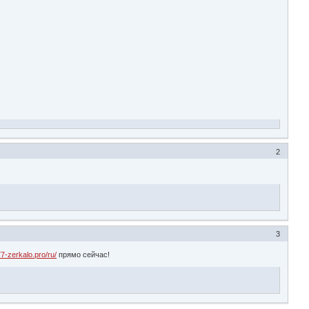
2
3
77-zerkalo.pro/ru/
прямо сейчас!