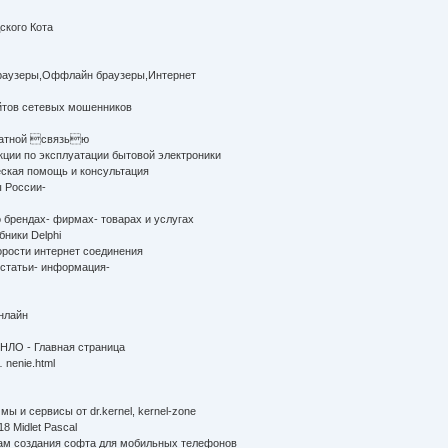
ского Кота
аузеры,Оффлайн браузеры,Интернет
йтов сетевых мошенников
братной связью
кции по эксплуатации бытовой электроники
ская помощь и консультация
 России-
 брендах- фирмах- товарах и услугах
бники Delphi
орости интернет соединения
 статьи- информация-
онлайн
 НЛО - Главная страница
… nenie.html
ы и сервисы от dr.kernel, kernel-zone
8 Midlet Pascal
сам создания софта для мобильных телефонов