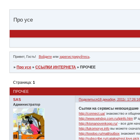
Про усе
Привет, Гость!
Войдите
или
зарегистрируйтесь
.
»
Про усе
»
ССЫЛКИ ИНТЕРНЕТА
»
ПРОЧЕЕ
Страница:
1
ПРОЧЕЕ
SAS
Поделиться
18 декабря, 2011г. 17:26:1
Администратор
Сылки на сервисы невошедшие в
http://connect.ua/
знакомство и общени
http://www.windxp.com.ru/ipinfo.htm
IP а
http://ktonanovenkogo.ru/
- все для на
http://lukomorye.info
вы можете скачать
http://toodoo.ru/mail/outbox
знакомит по
http://subscribe.ru/catalog/rest.love.pick