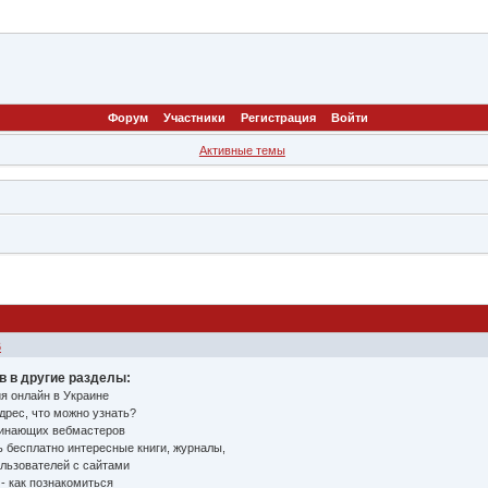
Форум
Участники
Регистрация
Войти
Активные темы
6
 в другие разделы:
я онлайн в Украине
дрес, что можно узнать?
чинающих вебмастеров
 бесплатно интересные книги, журналы,
льзователей с сайтами
- как познакомиться