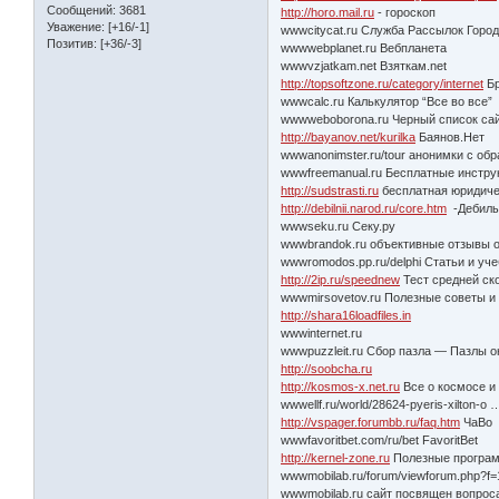
Сообщений:
3681
http://horo.mail.ru
- гороскоп
Уважение:
[+16/-1]
wwwcitycat.ru Служба Рассылок Город
Позитив:
[+36/-3]
wwwwebplanet.ru Вебпланета
wwwvzjatkam.net Взяткам.net
http://topsoftzone.ru/category/internet
Бр
wwwcalc.ru Калькулятор “Все во все”
wwwweboborona.ru Черный список са
http://bayanov.net/kurilka
Баянов.Нет
wwwanonimster.ru/tour анонимки с о
wwwfreemanual.ru Бесплатные инстру
http://sudstrasti.ru
бесплатная юридиче
http://debilnii.narod.ru/core.htm
-Дебилы
wwwseku.ru Секу.ру
wwwbrandok.ru объективные отзывы о
wwwromodos.pp.ru/delphi Статьи и уче
http://2ip.ru/speednew
Тест средней ск
wwwmirsovetov.ru Полезные советы и
http://shara16loadfiles.in
wwwinternet.ru
wwwpuzzleit.ru Сбор пазла — Пазлы 
http://soobcha.ru
http://kosmos-x.net.ru
Все о космосе и
wwwellf.ru/world/28624-pyeris-xilton-o 
http://vspager.forumbb.ru/faq.htm
ЧаВо
wwwfavoritbet.com/ru/bet FavoritBet
http://kernel-zone.ru
Полезные программ
wwwmobilab.ru/forum/viewforum.php?f=1
wwwmobilab.ru сайт посвящен вопро