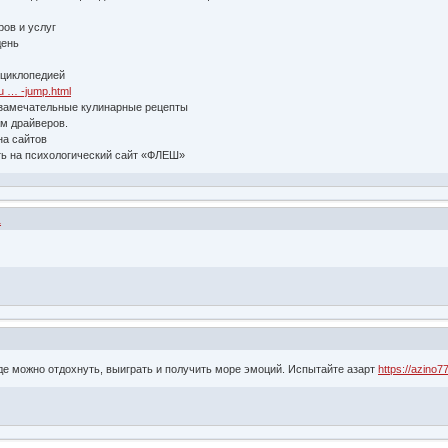
ров и услуг
день
циклопедией
u … -jump.html
 замечательные кулинарные рецепты
м драйверов.
на сайтов
ь на психологический сайт «ФЛЕШ»
1
де можно отдохнуть, выиграть и получить море эмоций. Испытайте азарт
https://azino7