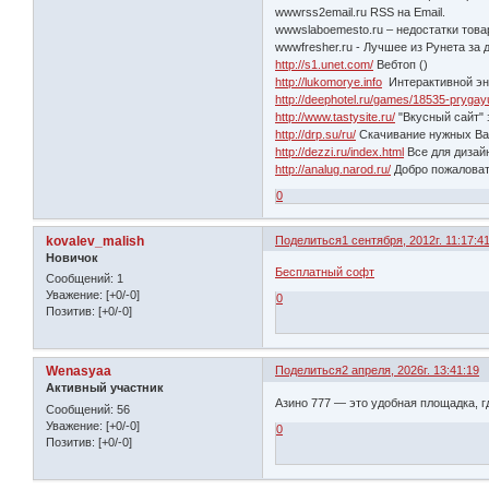
wwwrss2email.ru RSS на Email.
wwwslaboemesto.ru – недостатки това
wwwfresher.ru - Лучшее из Рунета за 
http://s1.unet.com/
Вебтоп ()
http://lukomorye.info
Интерактивной эн
http://deephotel.ru/games/18535-prygay
http://www.tastysite.ru/
"Вкусный сайт"
http://drp.su/ru/
Скачивание нужных Ва
http://dezzi.ru/index.html
Все для дизай
http://analug.narod.ru/
Добро пожаловат
0
kovalev_malish
Поделиться
1 сентября, 2012г. 11:17:4
Новичок
Бесплатный софт
Сообщений:
1
Уважение:
[+0/-0]
0
Позитив:
[+0/-0]
Wenasyaa
Поделиться
2 апреля, 2026г. 13:41:19
Активный участник
Азино 777 — это удобная площадка, г
Сообщений:
56
Уважение:
[+0/-0]
0
Позитив:
[+0/-0]