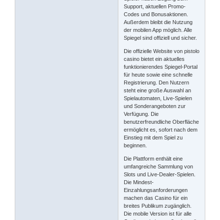
Support, aktuellen Promo-
Codes und Bonusaktionen.
Außerdem bleibt die Nutzung
der mobilen App möglich. Alle
Spiegel sind offiziell und sicher.
Die offizielle Website von pistolo
casino bietet ein aktuelles
funktionierendes Spiegel-Portal
für heute sowie eine schnelle
Registrierung. Den Nutzern
steht eine große Auswahl an
Spielautomaten, Live-Spielen
und Sonderangeboten zur
Verfügung. Die
benutzerfreundliche Oberfläche
ermöglicht es, sofort nach dem
Einstieg mit dem Spiel zu
beginnen.
Die Plattform enthält eine
umfangreiche Sammlung von
Slots und Live-Dealer-Spielen.
Die Mindest-
Einzahlungsanforderungen
machen das Casino für ein
breites Publikum zugänglich.
Die mobile Version ist für alle