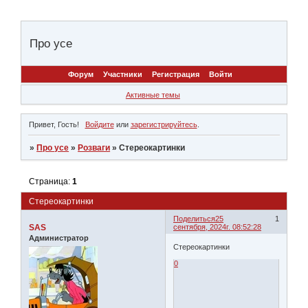
Про усе
Форум
Участники
Регистрация
Войти
Активные темы
Привет, Гость!
Войдите
или
зарегистрируйтесь
.
»
Про усе
»
Розваги
»
Стереокартинки
Страница:
1
Стереокартинки
Поделиться
25
1
SAS
сентября, 2024г. 08:52:28
Администратор
Стереокартинки
0