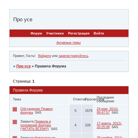
Про усе
Форум
Участники
Регистрация
Войти
Активные темы
Привет, Гость!
Войдите
или
зарегистрируйтесь
.
»
Про усе
»
Правила Форума
Страница:
1
Правила Форума
Последнее
Тема
Ответов
Просмотров
сообщение
Обсуждение Правил
24 мая, 2012г.
5
1575
форума
SAS
09:47:57
SAS
Закрыта
Правила и
17 марта, 2012г.
положения форума
4
226
20:25:08
SAS
(ЧИТАТЬ ВСЕМ!!!)
SAS
Закрыта
Навигатор по
28 ноября, 2011г.