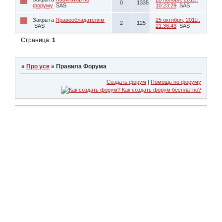
0
1335
форуму
SAS
10:23:29
SAS
Закрыта
Правообладателям
25 октября, 2011г.
2
125
SAS
21:36:43
SAS
Страница:
1
»
Про усе
»
Правила Форума
Создать форум
|
Помощь по форуму