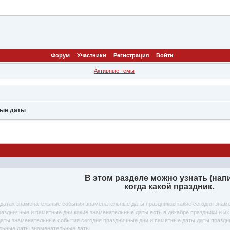
Форум
Участники
Регистрация
Войти
Активные темы
ные даты
В этом разделе можно узнать (нап
когда какой праздник.
 датах знаменательные события знаменательные даты праздников какие сегодня зна
раздничные и памятные дни какие знаменательные даты есть в декабре праздники и и
даты знаменательные события сегодня праздничные дни и памятные даты даты празд
ельные даты знаменательные даты