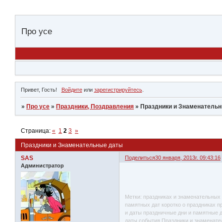
Про усе
Привет, Гость!
Войдите
или
зарегистрируйтесь
.
»
Про усе
»
Праздники, Поздравления
»
Праздники и Знаменатель
Страница:
«
1
2
3
»
Праздники и Знаменательные даты
SAS
Поделиться
30 января, 2013г. 09:43:16
Администратор
Метки: праздниках и знаменательных
памятных дат коротко о праздниках п
и даты праздничные дни и памятные 
даты события Праздники и знаменат