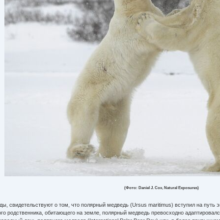
(Фото: Daniel J. Cox, Natural Exposures)
, свидетельствуют о том, что полярный медведь (Ursus maritimus) вступил на путь 
рого родственника, обитающего на земле, полярный медведь превосходно адаптировалс