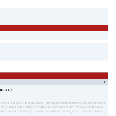
1
исать)
менательные даты и информация к ним список профессиональных праздников и
х даты Праздники и памятные даты знаменательные даты и события праздники
ников знаменательные даты события знаменательные даты в знаменательные