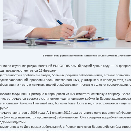
В России день редких заболеваний начал отмечаться с 2008 года (Фото: kurha
ции по изучению редких болезней EURORDIS самый редкий день в году — 29 феврал
годы праздник отмечается 28 февраля.
твенности к проблемам людей, больных редкими заболеваниями, а также повысить о
едких заболеваний, проблемы большинства больных, у которых они наблюдаются, схож
нформации, а часто и научных знаний о заболевании, тяжелые условия социализации,
бласти медицины. Примерно 80 процентов из них имеют генетическую природу. Всего 
 них встречаются весьма экзотические недуги: синдром кабуки (в Европе зафиксиров
етероплазия, болезнь Нимана-Пика, болезнь Гоше. Есть и те, что встречаются чаще:
ругие.
ачал отмечаться с 2008 года. А 1 января 2012 года вступил в силу измененный Феде
им (они еще называются орфанными) заболеваниям. Она содержит подробный перечен
едкими недугами.
уроченных ко Дню редких заболеваний, в России является Всероссийская благотвори