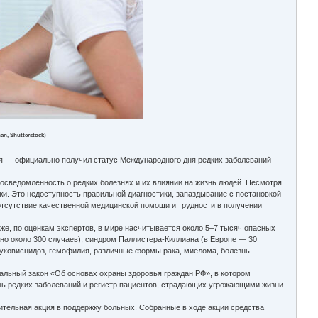
n, Shutterstock)
я — официально получил статус Международного дня редких заболеваний
сведомленность о редких болезнях и их влиянии на жизнь людей. Несмотря
и. Это недоступность правильной диагностики, запаздывание с постановкой
 отсутствие качественной медицинской помощи и трудности в получении
же, по оценкам экспертов, в мире насчитывается около 5–7 тысяч опасных
ано около 300 случаев), синдром Паллистера-Киллиана (в Европе — 30
 муковисцидоз, гемофилия, различные формы рака, миелома, болезнь
ральный закон «Об основах охраны здоровья граждан РФ», в котором
ь редких заболеваний и регистр пациентов, страдающих угрожающими жизни
тельная акция в поддержку больных. Собранные в ходе акции средства