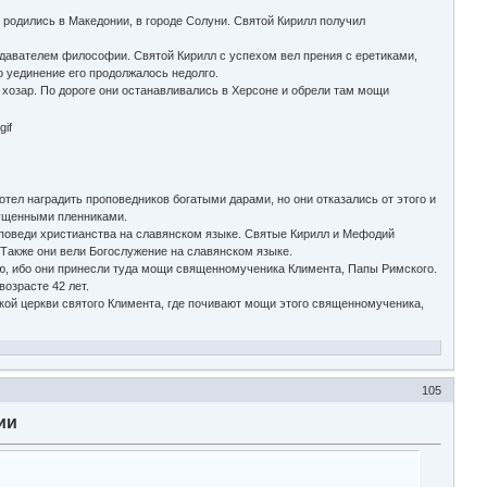
родились в Македонии, в городе Солуни. Святой Кирилл получил
давателем философии. Святой Кирилл с успехом вел прения с еретиками,
 уединение его продолжалось недолго.
озар. По дороге они останавливались в Херсоне и обрели там мощи
тел наградить проповедников богатыми дарами, но они отказались от этого и
тпущенными пленниками.
оповеди христианства на славянском языке. Святые Кирилл и Мефодий
 Также они вели Богослужение на славянском языке.
ю, ибо они принесли туда мощи священномученика Климента, Папы Римского.
возрасте 42 лет.
ой церкви святого Климента, где почивают мощи этого священномученика,
105
ии