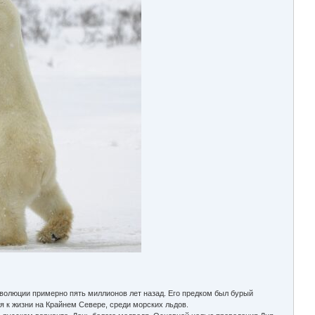
эволюции примерно пять миллионов лет назад. Его предком был бурый
я к жизни на Крайнем Севере, среди морских льдов.