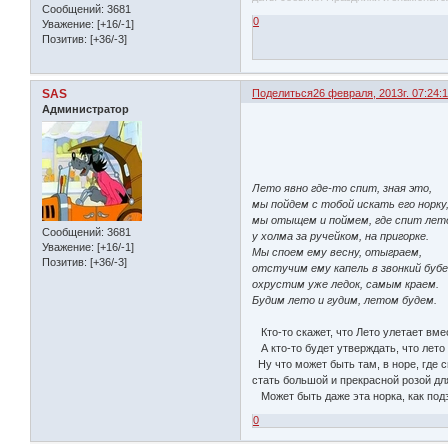
Сообщений:
3681
0
Уважение:
[+16/-1]
Позитив:
[+36/-3]
SAS
Поделиться
26 февраля, 2013г. 07:24:1
Администратор
Лето явно где-то спит, зная это,
мы пойдем с тобой искать его норку
мы отыщем и поймем, где спит лет
Сообщений:
3681
у холма за ручейком, на пригорке.
Уважение:
[+16/-1]
Мы споем ему весну, отыграем,
Позитив:
[+36/-3]
отстучим ему капель в звонкий бубе
охрустим уже ледок, самым краем.
Будим лето и гудим, летом будем.
Кто-то скажет, что Лето улетает вмес
А кто-то будет утверждать, что лето 
Ну что может быть там, в норе, где 
стать большой и прекрасной розой дл
Может быть даже эта норка, как под
0