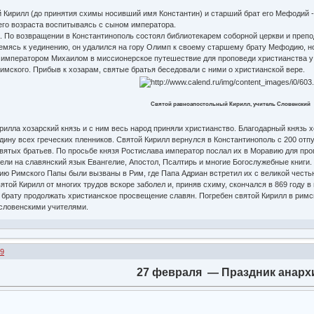
Кирилл (до принятия схимы носивший имя Константин) и старший брат его Мефодий - 
его возраста воспитываясь с сыном императора.
По возвращении в Константинополь состоял библиотекарем соборной церкви и препо
емясь к уединению, он удалился на гору Олимп к своему старшему брату Мефодию, но
императором Михаилом в миссионерское путешествие для проповеди христианства у х
мского. Прибыв к хозарам, святые братья беседовали с ними о христианской вере.
Святой равноапостольный Кирилл, учитель Словенский
ла хозарский князь и с ним весь народ приняли христианство. Благодарный князь хо
одину всех греческих пленников. Святой Кирилл вернулся в Константинополь с 200 о
вятых братьев. По просьбе князя Ростислава император послал их в Моравию для пр
ели на славянский язык Евангелие, Апостол, Псалтирь и многие Богослужебные книги.
 Римского Папы были вызваны в Рим, где Папа Адриан встретил их с великой честь
той Кирилл от многих трудов вскоре заболел и, приняв схиму, скончался в 869 году в 
ату продолжать христианское просвещение славян. Погребен святой Кирилл в римск
словенскими учителями.
29
27 февраля — Праздник анарх