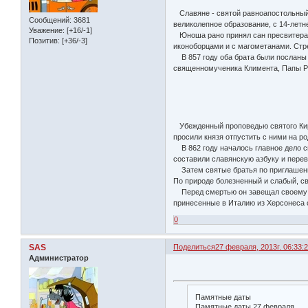
Славяне - святой равноапостольный 
Сообщений:
3681
великолепное образование, с 14-летн
Уважение:
[+16/-1]
Юноша рано принял сан пресвитера. 
Позитив:
[+36/-3]
иконоборцами и с магометанами. Стр
В 857 году оба брата были посланы 
священномученика Климента, Папы Ри
Убежденный проповедью святого Кирил
просили князя отпустить с ними на р
В 862 году началось главное дело с
составили славянскую азбуку и перев
Затем святые братья по приглашению
По природе болезненный и слабый, свя
Перед смертью он завещал своему бр
принесенные в Италию из Херсонеса 
0
SAS
Поделиться
27 февраля, 2013г. 06:33:
Администратор
Памятные даты
Памятные даты 27 февраля