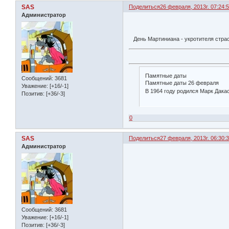
SAS
Поделиться
26 февраля, 2013г. 07:24:
Администратор
День Мартиниана - укротителя страст
Памятные даты
Сообщений:
3681
Памятные даты 26 февраля
Уважение:
[+16/-1]
В 1964 году родился Марк Дака
Позитив:
[+36/-3]
0
SAS
Поделиться
27 февраля, 2013г. 06:30:
Администратор
Сообщений:
3681
Уважение:
[+16/-1]
Позитив:
[+36/-3]