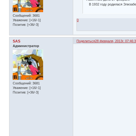
В 1932 году родилася Элизабет 
Сообщений:
3681
0
Уважение:
[+16/-1]
Позитив:
[+36/-3]
SAS
Поделиться
28 февраля, 2013г. 07:46:
Администратор
Сообщений:
3681
Уважение:
[+16/-1]
Позитив:
[+36/-3]