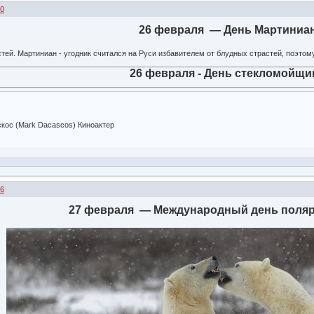
50
26 февраля — День Мартиниа
ей. Мартиниан - угодник считался на Руси избавителем от блудных страстей, поэтому
26 февраля - День стекломойщи
скос (Mark Dacascos) Киноактер
36
27 февраля — Международный день поляр