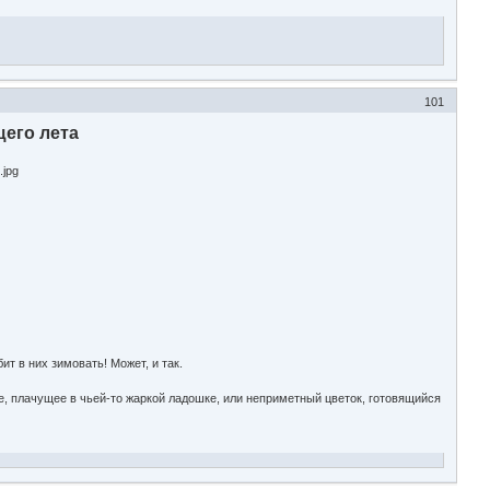
101
его лета
ит в них зимовать! Может, и так.
ое, плачущее в чьей-то жаркой ладошке, или неприметный цветок, готовящийся