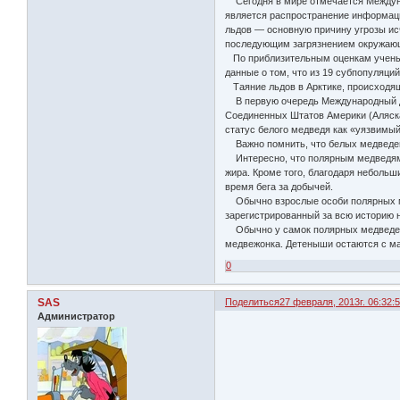
Сегодня в мире отмечается Междунаро
является распространение информаци
льдов — основную причину угрозы ис
последующим загрязнением окружаю
По приблизительным оценкам ученых
данные о том, что из 19 субпопуляц
Таяние льдов в Арктике, происходяще
В первую очередь Международный ден
Соединенных Штатов Америки (Аляска)
статус белого медведя как «уязвимый
Важно помнить, что белых медведей 
Интересно, что полярным медведям о
жира. Кроме того, благодаря небольш
время бега за добычей.
Обычно взрослые особи полярных мед
зарегистрированный за всю историю н
Обычно у самок полярных медведей р
медвежонка. Детеныши остаются с мат
0
SAS
Поделиться
27 февраля, 2013г. 06:32:
Администратор