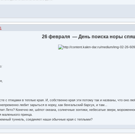
1
26 февраля — День поиска норы спящ
,
о:
н,
те с птицами в теплые края. И, собственно края эти потому так и названы, что оно люб
непременно любит зарыться в норку, как бенгальский барсук, и там...
спит Лето? Конечно же, шёпот океана, солнечные зонтики, небесатые звери, мороженн
я маленького принца.
земный туннель, соединяет наши обычные края с теплыми?