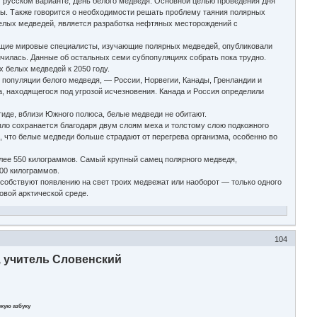
м русском варианте, День белого медведя. Основной целью проведения Дня
ы. Также говорится о необходимости решать проблему таяния полярных
елых медведей, является разработка нефтяных месторождений с
ущие мировые специалисты, изучающие полярных медведей, опубликовали
ичилась. Данные об остальных семи субпопуляциях собрать пока трудно.
 белых медведей к 2050 году.
популяции белого медведя, — России, Норвегии, Канады, Гренландии и
, находящегося под угрозой исчезновения. Канада и Россия определили
иде, вблизи Южного полюса, белые медведи не обитают.
ло сохранается благодаря двум слоям меха и толстому слою подкожного
, что белые медведи больше страдают от перегрева организма, особенно во
лее 550 килограммов. Самый крупный самец полярного медведя,
300 килограммов.
обствуют появлению на свет троих медвежат или наоборот — только одного
овой арктической среде.
104
 учитель Словенский
кую азбуку