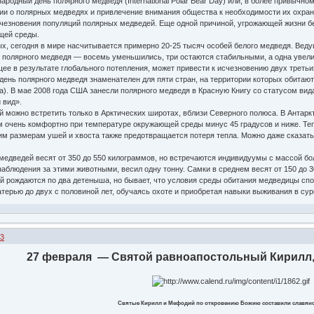
дный день полярного медведя (International Polar Bear Day) или, в более привычно
и о полярных медведях и привлечение внимания общества к необходимости их охран
чезновения популяций полярных медведей. Еще одной причиной, угрожающей жизни б
щей среды.
, сегодня в мире насчитывается примерно 20-25 тысяч особей белого медведя. Вед
ий полярного медведя — восемь уменьшились, три остаются стабильными, а одна увел
е в результате глобального потепления, может привести к исчезновению двух третьих
ь полярного медведя знаменателен для пяти стран, на территории которых обитают 
. В мае 2008 года США занесли полярного медведя в Красную Книгу со статусом вида
 вид».
можно встретить только в Арктических широтах, вблизи Северного полюса. В Антаркт
чень комфортно при температуре окружающей среды минус 45 градусов и ниже. Теп
им размерам ушей и хвоста также предотвращается потеря тепла. Можно даже сказать
ведей весят от 350 до 550 килограммов, но встречаются индивидуумы с массой бо
аблюдения за этими животными, весил одну тонну. Самки в среднем весят от 150 до 
ождаются по два детеныша, но бывает, что условия среды обитания медведицы спос
ерью до двух с половиной лет, обучаясь охоте и приобретая навыки выживания в сур
53
27 февраля — Святой равноапостольный Кирилл,
Святые Кирилл и Мефодий по откровению Божию составили славянс