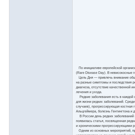
По инициативе европейской организа
(Rare Disease Day). В невисокосные 
Цель Дня — привлечь внимание общес
на разные симптомы и последствия р
диагноза, отсутствие качественной и
лечения и ухода.
Редкие заболевания есть в каждой о
для жизни редких заболеваний. Среди
случаев), прогрессирующая костная г
Альцгеймера, болезнь Гентингтона и д
В России день редких заболеваний н
появилась статья, посвященная редк
и хроническими прогрессирующими р
Одним из основных мероприятий, при